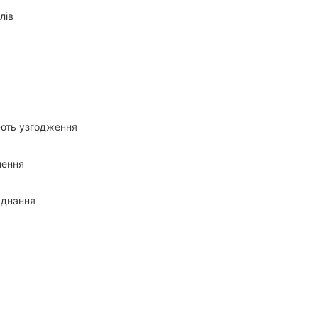
лів
ують узгодження
чення
ладнання