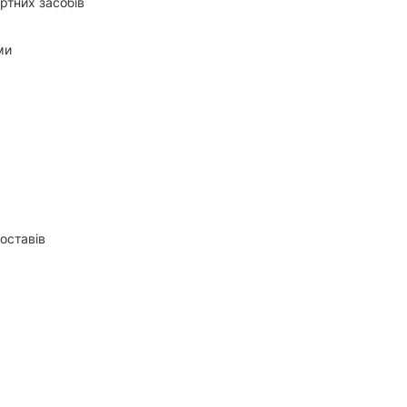
ортних засобів
ми
оставів