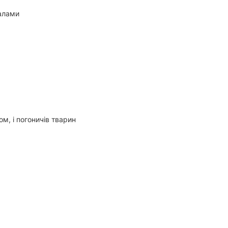
налами
ом, і погоничів тварин