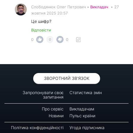
Слободянюк Олег Петрович •
Викладач
•
27
жовтня 2025 20:57
Це шифр?
Відповісти
0
0
0
ЗВОРОТНИЙ ЗВ'ЯЗОК
Запропонувати своє
Статистика змін
запитання
Про сервіс
Викладачам
Новини
Пульс країни
Політика конфіденційності
Угода підписника