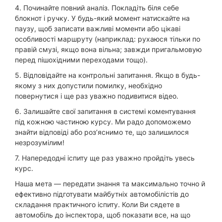
4. Починайте повний аналіз. Покладіть біля себе
блокнот і ручку. У будь-який момент натискайте на
паузу, щоб записати важливі моменти або цікаві
особливості маршруту (наприклад: рухаюся тільки по
правій смузі, якщо вона вільна; завжди пригальмовую
перед пішохідними переходами тощо).
5. Відповідайте на контрольні запитання. Якщо в будь-
якому з них допустили помилку, необхідно
повернутися і ще раз уважно подивитися відео.
6. Залишайте свої запитання в системі коментування
під кожною частиною курсу. Ми радо допоможемо
знайти відповіді або роз’яснимо те, що залишилося
незрозумілим!
7. Напередодні іспиту ще раз уважно пройдіть увесь
курс.
Наша мета — передати знання та максимально точно й
ефективно підготувати майбутніх автомобілістів до
складання практичного іспиту. Коли Ви сядете в
автомобіль до інспектора, щоб показати все, на що