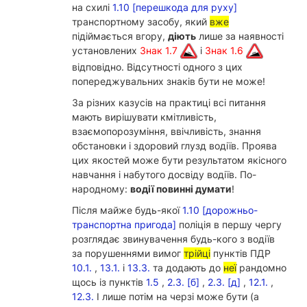
на схилі
1.10 [перешкода для руху]
транспортному засобу, який
вже
підіймається вгору,
діють
лише за наявності
установлених
Знак 1.7
і
Знак 1.6
відповідно. Відсутності одного з цих
попереджувальних знаків бути не може!
За різних казусів на практиці всі питання
мають вирішувати кмітливість,
взаємопорозуміння, ввічливість, знання
обстановки і здоровий глузд водіїв. Проява
цих якостей може бути результатом якісного
навчання і набутого досвіду водіїв. По-
народному:
водії повинні думати
!
Після майже будь-якої
1.10 [дорожньо-
транспортна пригода]
поліція в першу чергу
розглядає звинувачення будь-кого з водіїв
за порушеннями вимог
трійці
пунктів ПДР
10.1.
,
13.1.
і
13.3.
та додають до
неї
рандомно
щось із пунктів
1.5
,
2.3. [б]
,
2.3. [д]
,
12.1.
,
12.3.
І лише потім на черзі може бути (а