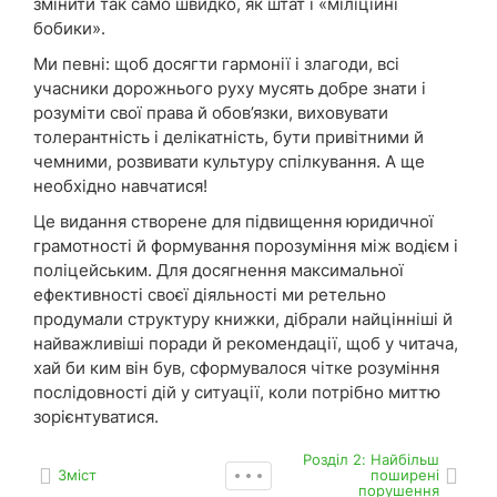
змінити так само швидко, як штат і «міліційні
бобики».
Ми певні: щоб досягти гармонії і злагоди, всі
учасники дорожнього руху мусять добре знати і
розуміти свої права й обов’язки, виховувати
толерантність і делікатність, бути привітними й
чемними, розвивати культуру спілкування. А ще
необхідно навчатися!
Це видання створене для підвищення юридичної
грамотності й формування порозуміння між водієм і
поліцейським. Для досягнення максимальної
ефективності своєї діяльності ми ретельно
продумали структуру книжки, дібрали найцінніші й
найважливіші поради й рекомендації, щоб у читача,
хай би ким він був, сформувалося чітке розуміння
послідовності дій у ситуації, коли потрібно миттю
зорієнтуватися.
Роздiл 2: Найбільш
Зміст
поширені
порушення