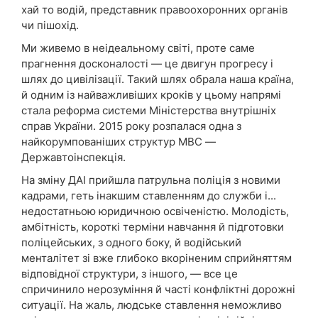
хай то водій, представник правоохоронних органів
чи пішохід.
Ми живемо в неідеальному світі, проте саме
прагнення досконалості — це двигун прогресу і
шлях до цивілізації. Такий шлях обрала наша країна,
й одним із найважливіших кроків у цьому напрямі
стала реформа системи Міністерства внутрішніх
справ України. 2015 року розпалася одна з
найкорумпованіших структур МВС —
Державтоінспекція.
На зміну ДАІ прийшла патрульна поліція з новими
кадрами, геть інакшим ставленням до служби і...
недостатньою юридичною освіченістю. Молодість,
амбітність, короткі терміни навчання й підготовки
поліцейських, з одного боку, й водійський
менталітет зі вже глибоко вкоріненим сприйняттям
відповідної структури, з іншого, — все це
спричинило нерозуміння й часті конфліктні дорожні
ситуації. На жаль, людське ставлення неможливо