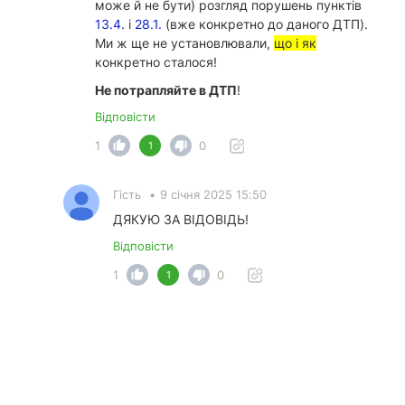
може й не бути) розгляд порушень пунктів
13.4.
і
28.1.
(вже конкретно до даного ДТП).
Ми ж ще не установлювали,
що і як
конкретно сталося!
Не потрапляйте в ДТП
!
Відповісти
1
0
1
Гість
•
9 січня 2025 15:50
ДЯКУЮ ЗА ВIДОВIДЬ!
Відповісти
1
0
1