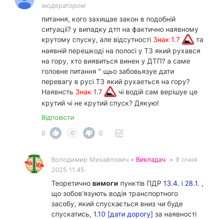
модератором
питання, кого захищае закон в подoбнiй
ситуацii? у випадку дтп на фактично наявному
крутому спуску, але вiдсутностi
Знак 1.7
та
наявнiй перешкодi на полосi у ТЗ який рухався
на гору, хто виявиться винен у ДТП? а саме
головне питання " щьо забовьязуе дати
перевагу в русi ТЗ який рухаеться на гору?
Наявнсть
Знак 1.7
чi водiй сам верiшуе це
крутий чi не крутий спуск? Дякую!
Відповісти
0
0
0
Володимир Михайлович •
Викладач
•
9 січня
2025 11:45
Теоретично
вимоги
пунктів ПДР
13.4.
і
28.1.
,
що зобов'язують водія транспортного
засобу, який спускається вниз чи буде
спускатись,
1.10 [дати дорогу]
за наявності