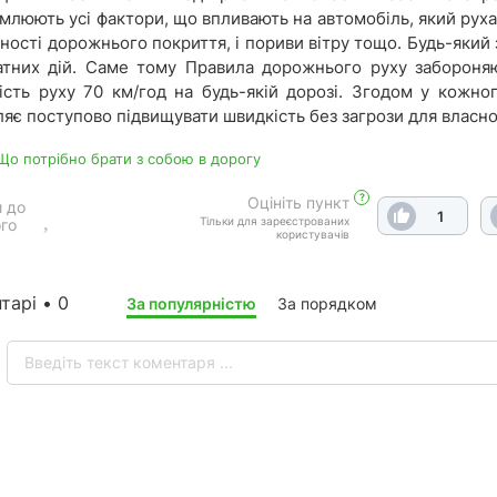
млюють усі фактори, що впливають на автомобіль, який руха
вності дорожнього покриття, і пориви вітру тощо. Будь-який 
атних дій. Саме тому Правила дорожнього руху забороня
ість руху 70 км/год на будь-якій дорозі. Згодом у кожно
яє поступово підвищувати швидкість без загрози для власно
 Що потрібно брати з собою в дорогу
?
Оцініть пункт
 до
1
Тільки для зареєстрованих
го
користувачів
тарі • 0
За популярністю
За порядком