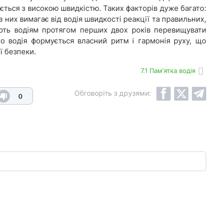
ється з високою швидкістю. Таких факторів дуже багато:
з них вимагає від водія швидкості реакції та правильних,
ють водіям протягом перших двох років перевищувати
го водія формується власний ритм і гармонія руху, що
ї безпеки.
7.1 Пам'ятка водія
Обговоріть з друзями:
0