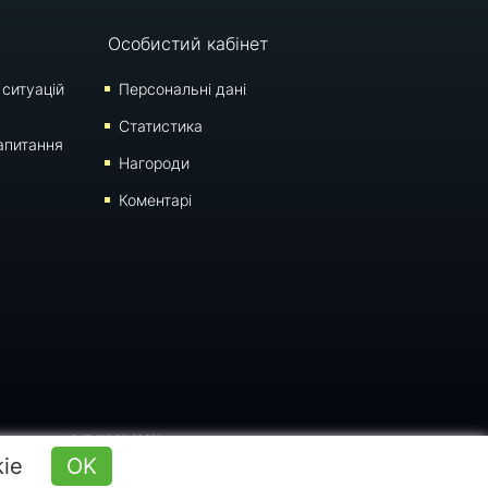
Особистий кабінет
 ситуацій
Персональні дані
Статистика
апитання
Нагороди
Коментарі
оновлення: 10:17 (06.08.2026)
kie
OK