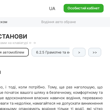
UA
Особистий кабінет
ском
Водіння авто обране
СТАНОВИ
ами на клавіатурі ← →
я автомобілем
6.2.5 Грамотне та ефективне керування ав
>
>>
м
, і тоді, коли потрібно. Тому, ще раз наголошую, що
ше початок вашого шляху в безпечному, комфортному та
ьше вдосконалення власних навичок водіння, переважно
еваги та недоліки, намагайтеся не допускати виникнення
вжньому опановують водіння тільки ті водії, які чітко