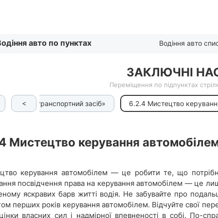
Списком
Водіння авто по пунктах
Водіння авто спи
ЗАКЛЮЧНІ НА
Переміщення по підпунктах стрілк
<
к «Учбовий транспортний засіб»
6.2.4 Мистецтво керуванн
.4
Мистецтво керування автомобіле
цтво керування автомобілем — це робити те, що потрібно
ання посвідчення права на керування автомобілем — це ли
еному яскравих барв житті водія. Не забувайте про подал
гом перших років керування автомобілем. Відчуйте свої пер
цінки власних сил і надмірної впевненості в собі. По-спра