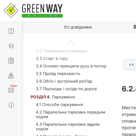
2.7 Розворот
2.8 Змійка заднім ходом
2.9 Слалом
2.10 Розворот у габаритному
По пунктах
Усі довідники
дворику
РОЗДІЛ 3.
Водіння в умовах міста
3.1 Перший виїзд на дорогу
3.2 Перемикання передач
3.3 Старт в гору
<<
ня
6.2.2 Однакових водіїв просто не буває
6.2.3 Зна
3.4 Основні принципи руху в потоці
3.5 Проїзд перехресть
3.6 Обгін і зустрічний роз'їзд
6.2
3.7 Пішоходи і сусіди по дорозі
РОЗДІЛ 4.
Паркування
4.1 Способи паркування
Мисте
4.2 Паралельна парковка переднім
отрим
ходом
сповн
4.3 Паралельна парковка заднім
протя
ходом
перео