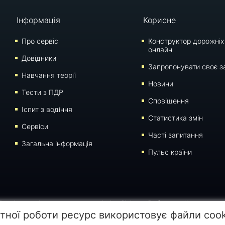
Інформація
Корисне
Про сервіс
Конструктор дорожніх
онлайн
Довідники
Запропонувати своє з
Навчання теорії
Новини
Тести з ПДР
Сповіщення
Iспит з водіння
Статистика змін
Сервіси
Часті запитання
Загальна інформація
Пульс країни
 сторінки для відтворення, переносу на інші носії інформації заборонено. Час останнього 
тної роботи ресурс використовує файли coo