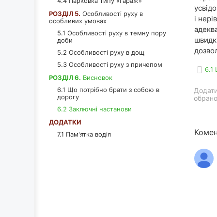
4.4 Парковка типу «Гараж»
усвідо
РОЗДІЛ 5.
Особливості руху в
і нері
особливих умовах
адекв
5.1 Особливості руху в темну пору
швидк
доби
дозвол
5.2 Особливості руху в дощ
5.3 Особливості руху з причепом
6.1
РОЗДІЛ 6.
Висновок
6.1 Що потрібно брати з собою в
Додати
дорогу
обрано
6.2 Заключні настанови
ДОДАТКИ
Комен
7.1 Пам'ятка водія