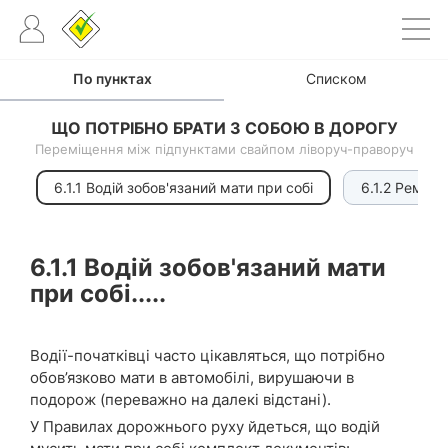
По пунктах
Списком
ЩО ПОТРІБНО БРАТИ З СОБОЮ В ДОРОГУ
Переміщення між підпунктами свайпом ліворуч-праворуч
6.1.1 Водій зобов'язаний мати при собі
6.1.2 Ремко
6.1.1
Водій зобов'язаний мати
при собі.....
Водії-початківці часто цікавляться, що потрібно
обов’язково мати в автомобілі, вирушаючи в
подорож (переважно на далекі відстані).
У Правилах дорожнього руху йдеться, що водій