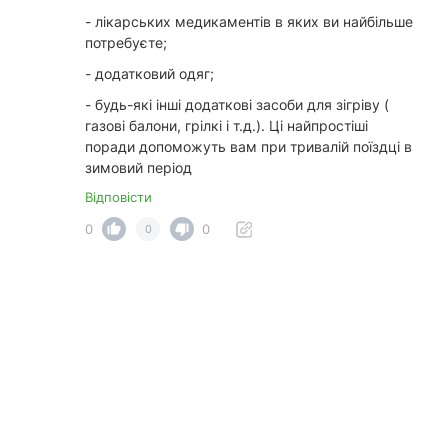
- лікарських медикаментів в яких ви найбільше
потребуєте;
- додатковий одяг;
- будь-які інші додаткові засоби для зігріву (
газові балони, грілкі і т.д.). Ці найпростіші
поради допоможуть вам при тривалій поїздці в
зимовий період
Відповісти
0
0
0