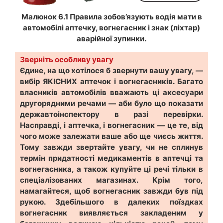
Малюнок 6.1 Правила зобов’язують водія мати в
автомобілі аптечку, вогнегасник і знак (ліхтар)
аварійної зупинки.
Зверніть особливу увагу
Єдине, на що хотілося б звернути вашу увагу, —
вибір ЯКІСНИХ аптечок і вогнегасників. Багато
власників автомобілів вважають ці аксесуари
другорядними речами — аби було що показати
державтоінспектору в разі перевірки.
Насправді, і аптечка, і вогнегасник — це те, від
чого може залежати ваше або ще чиєсь життя.
Тому завжди звертайте увагу, чи не сплинув
термін придатності медикаментів в аптечці та
вогнегасника, а також купуйте ці речі тільки в
спеціалізованих магазинах. Крім того,
намагайтеся, щоб вогнегасник завжди був під
рукою. Здебільшого в далеких поїздках
вогнегасник виявляється закладеним у