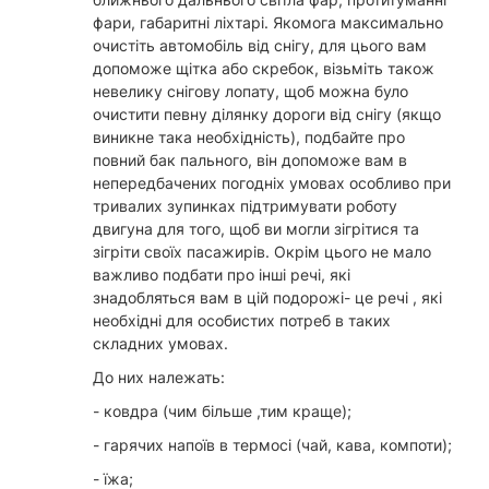
фари, габаритні ліхтарі. Якомога максимально
очистіть автомобіль від снігу, для цього вам
допоможе щітка або скребок, візьміть також
невелику снігову лопату, щоб можна було
очистити певну ділянку дороги від снігу (якщо
виникне така необхідність), подбайте про
повний бак пального, він допоможе вам в
непередбачених погодніх умовах особливо при
тривалих зупинках підтримувати роботу
двигуна для того, щоб ви могли зігрітися та
зігріти своїх пасажирів. Окрім цього не мало
важливо подбати про інші речі, які
знадобляться вам в цій подорожі- це речі , які
необхідні для особистих потреб в таких
складних умовах.
До них належать:
- ковдра (чим більше ,тим краще);
- гарячих напоїв в термосі (чай, кава, компоти);
- їжа;