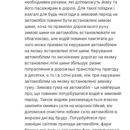
необхідними речами, які допоможуть йому та
його пасажирам в дорозі. Для такої поїздки і
взагалі для будь-якої їзди в зимовий період на
автомобілі повинні бути встановлені зимові
шини, хоча по правилах дорожнього руху
зимові шини на автомобіль встановлювати не
обов'язково, але водій повинен пам'ятати до
чого може призвести керування автомобілем
на якому встановлені літні шини. Керування
автомобілем по засніжених дорогах на якому
встановлені літні шини збільшує ризик
потрапляння в дорожньо транспортну пригоду
в десятки, а то і в сотні разів, ніж при керуванні
автомобілем на якому встановлено зимову
гуму. Зимова гума на автомобілі - це найперше
про, що повинен потурбуватися водій в зимовий
період. Також водіям рекомендується вчасно
замінити омивач скла на морозостійкий, він
допоможе очистити лобове скло автомобіля в
морозні дні від бруду. Потурбуйтеся про
зовнішні світлові прилади автомобіля, фари
ближнього дальнього світла фар, протитуманні