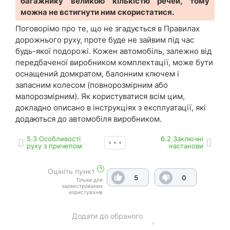
багажнику великою кількістю речей, тому
можна не встигнути ним скористатися.
Поговорімо про те, що не згадується в Правилах
дорожнього руху, проте буде не зайвим під час
будь-якої подорожі. Кожен автомобіль, залежно від
передбаченої виробником комплектації, може бути
оснащений домкратом, балонним ключем і
запасним колесом (повнорозмірним або
малорозмірним). Як користуватися всім цим,
докладно описано в інструкціях з експлуатації, які
додаються до автомобіля виробником.
5.3 Особливості
6.2 Заключні
руху з причепом
настанови
?
Оцініть пункт
5
0
Тільки для
зареєстрованих
користувачів
Додати до обраного