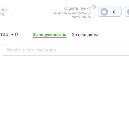
?
Оцініть пункт
 до
0
Тільки для зареєстрованих
го
користувачів
тарі • 0
За популярністю
За порядком