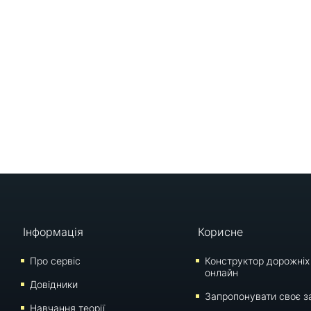
Інформація
Корисне
Про сервіс
Конструктор дорожніх
онлайн
Довідники
Запропонувати своє з
Навчання теорії