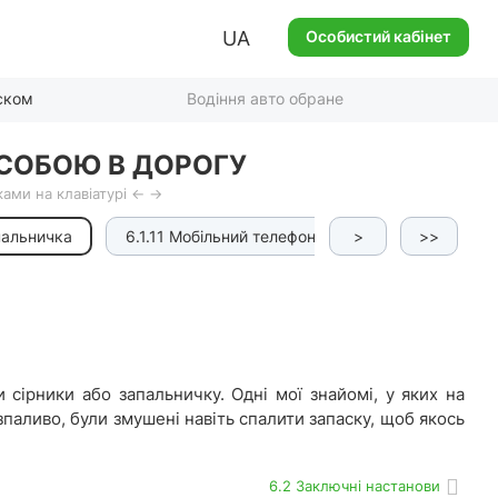
UA
Особистий кабінет
ском
Водіння авто обране
 СОБОЮ В ДОРОГУ
ами на клавіатурі ← →
апальничка
6.1.11 Мобільний телефон
>
>>
и сірники або запальничку. Одні мої знайомі, у яких на
зпаливо, були змушені навіть спалити запаску, щоб якось
6.2 Заключні настанови