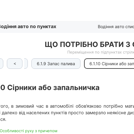
Списком
Водіння авто по пунктах
Водіння авто спи
ЩО ПОТРІБНО БРАТИ З
Переміщення по підпунктах стрілк
<
6.1.8 Вода
6.1.9 Запас палива
6.1.10 Сірники або з
10
Сірники або запальничка
того, в зимовий час в автомобілі обов’язково потрібно мат
 далеко від населених пунктів просто замерзло неякісне ди
ися.
 Особливості руху з причепом