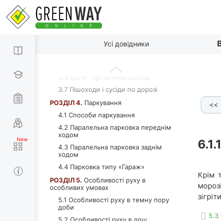
РОЗДІЛ 3.
Водіння в умовах міста
3.1 Перший виїзд на дорогу
3.2 Перемикання передач
По пунктах
3.3 Старт в гору
Усі довідники
3.4 Основні принципи руху в потоці
3.5 Проїзд перехресть
3.6 Обгін і зустрічний роз'їзд
3.7 Пішоходи і сусіди по дорозі
РОЗДІЛ 4.
Паркування
<<
6 Бавовняні рукавички
6.1.7 Світловідбиваючий жилет
4.1 Способи паркування
4.2 Паралельна парковка переднім
ходом
6.1.
4.3 Паралельна парковка заднім
ходом
4.4 Парковка типу «Гараж»
Крім 
РОЗДІЛ 5.
Особливості руху в
морозі
особливих умовах
зігріт
5.1 Особливості руху в темну пору
доби
5.3
5.2 Особливості руху в дощ