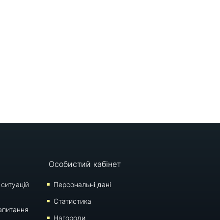
Особистий кабінет
 ситуацій
Персональні дані
Статистика
апитання
Нагороди