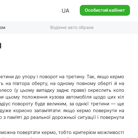
UA
Особистий кабінет
ком
Водіння авто обране
М
етини до упору і поворот на третину. Так, якщо кермо
ть на півтора оберту, на одному повному оберті й на
олесо (у цьому випадку заднє праве) окреслить коло
При цьому положення кузова автомобіля щодо цих кіл
адіус повороту буде великим, за однієї третини — ще
 дуже корисно запам’ятати: якщо кермо повернути на
 з пам’яті до реальної дорожньої ситуації і повернути
 можна повертати кермо, тобто критерієм можливості