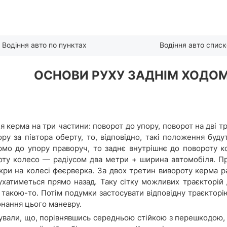
Водіння авто по пунктах
Водіння авто спис
ОСНОВИ РУХУ ЗАДНІМ ХОДО
керма на три частини: поворот до упору, поворот на дві тр
у за півтора оберту, то, відповідно, такі положення буду
рмо до упору праворуч, то заднє внутрішнє до повороту к
роту колесо — радіусом два метри + ширина автомобіля. 
кри на колесі феєрверка. За двох третин вивороту керма р
ухатиметься прямо назад. Таку сітку можливих траєкторій
 такою-то. Потім подумки застосувати відповідну траєкторію
онання цього маневру.
ували, що, порівнявшись середньою стійкою з перешкодою,