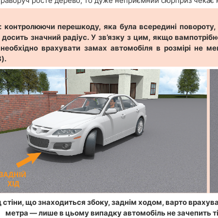
праворуч росте дерево, то дуже неприємний сюрприз чекає на
: контролюючи перешкоду, яка була всередині повороту,
досить значний радіус. У зв’язку з цим, якщо вампотрібно 
), необхідно врахувати замах автомобіля в розмірі не 
).
 стіни, що знаходиться збоку, заднім ходом, варто врахув
метра — лише в цьому випадку автомобіль не зачепить тіє