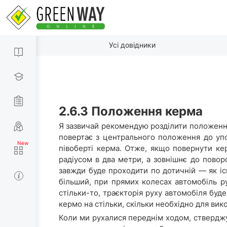
Усі довідники
2.6.3 Положення керма
Я зазвичай рекомендую розділити положення 
повертає з центрального положення до упор
півоберті керма. Отже, якщо повернути ке
радіусом в два метри, а зовнішнє до пово
завжди буде проходити по дотичній — як іс
більший, при прямих колесах автомобіль р
стільки-то, траєкторія руху автомобіля буде
кермо на стільки, скільки необхідно для вик
Коли ми рухалися переднім ходом, ствердж