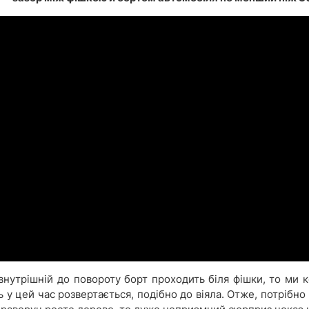
внутрішній до повороту борт проходить біля фішки, то ми 
ь у цей час розвертається, подібно до віяла. Отже, потрібн