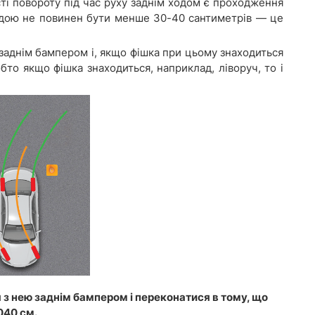
і повороту під час руху заднім ходом є проходження
кодою не повинен бути менше 30-40 сантиметрів — це
заднім бампером і, якщо фішка при цьому знаходиться
обто якщо фішка знаходиться, наприклад, ліворуч, то і
з нею заднім бампером і переконатися в тому, що
040 см.