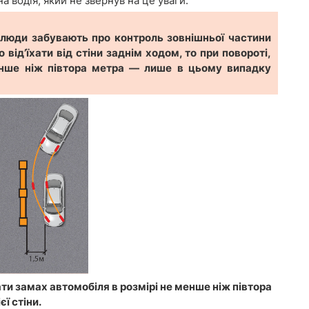
 водія, який не звернув на це уваги.
 люди забувають про контроль зовнішньої частини
від’їхати від стіни заднім ходом, то при повороті,
менше ніж півтора метра — лише в цьому випадку
ати замах автомобіля в розмірі не менше ніж півтора
ї стіни.