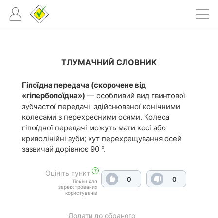
ТЛУМАЧНИЙ СЛОВНИК
Гіпоїдна передача (скорочене від
«гіперболоїдна»)
— особливий вид гвинтової
зубчастої передачі, здійснюваної конічними
колесами з перехресними осями. Колеса
гіпоїдної передачі можуть мати косі або
криволінійні зуби; кут перехрещування осей
зазвичай дорівнює 90 °.
?
Оцініть пункт
0
0
Тільки для
зареєстрованих
користувачів
Додати до обраного