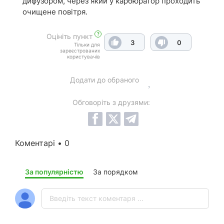
дифузором, через який у карбюратор проходить
очищене повітря.
?
Оцініть пункт
3
0
Тільки для
зареєстрованих
користувачів
Додати до обраного
Обговоріть з друзями:
Коментарі • 0
За популярністю
За порядком