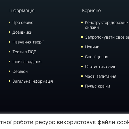
Інформація
Корисне
Про сервіс
Конструктор дорожніх
онлайн
Довідники
Запропонувати своє з
Навчання теорії
Новини
Тести з ПДР
Сповіщення
Iспит з водіння
Статистика змін
Сервіси
Часті запитання
Загальна інформація
Пульс країни
 сторінки для відтворення, переносу на інші носії інформації заборонено. Час останнього
тної роботи ресурс використовує файли coo