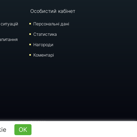
Особистий кабінет
 ситуацій
Персональні дані
Статистика
апитання
Нагороди
Коментарі
 оновлення: 09:30 (07.08.2026)
kie
OK