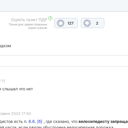
?
Оцініть пункт ПДР
127
2
Тільки для зареєстрованих
користувачів
ядком
:11
 слышал что нет
равня 2024 17:50
дистов есть п.
6.6. [б]
, где сказано, что
велосипедисту запреща
жей части, если рядом обустроена велосипедная дорожка.