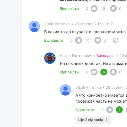
Відповісти
0
0
0
Vitalii Vitrenko
•
29 серпня 2021 19:17
В каких тогда случаях в принципе можно д
Відповісти
0
0
0
Антон Вікторович •
Викладач
•
29 
На обычных дорогах. Не автомаги
Відповісти
6
0
6
Vitalii Vitrenko
•
29 серпня 
А что конкретно имеется 
проезжая часть не может 
Відповісти
2
2
Ще 2 відповіді