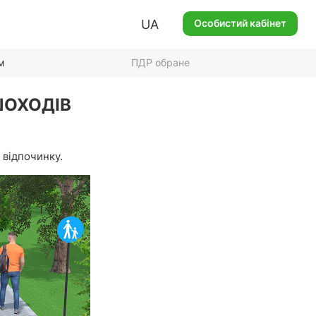
UA
Особистий кабінет
м
ПДР обране
ІШОХОДІВ
 відпочинку.