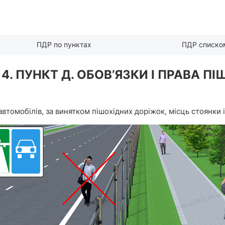
ПДР по пунктах
ПДР списко
14. ПУНКТ Д. ОБОВ’ЯЗКИ І ПРАВА П
автомобілів, за винятком пішохідних доріжок, місць стоянки і