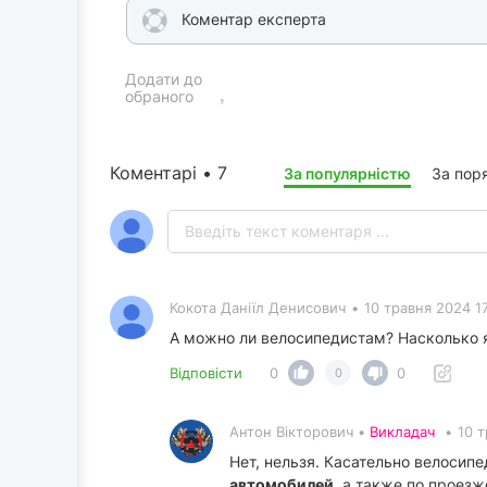
Коментар експерта
Додати до
обраного
Коментарі • 7
За популярністю
За пор
Кокота Даніїл Денисович
•
10 травня 2024 17
А можно ли велосипедистам? Насколько я
Відповісти
0
0
0
Антон Вікторович •
Викладач
•
10 т
Нет, нельзя. Касательно велосипе
автомобилей
, а также по проез