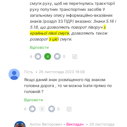
смуги руху, щоб не перетнулись траєкторії
руху попутних транспортних засобів У
загальному опису інформаційно-вказівних
знаків /розділ 33 ПДР/ вказано:
Знаки 5.16 і
5.18, що дозволяють поворот ліворуч
з
крайньої лівої смуги
, дозволяють також
розворот
з цієї
смуги
.
Відповісти
4
0
4
Гість
•
26 листопада 2023 19:08
Якщо даний знак розміщеного під знаком
головна дорога , то чи можна їхати прямо по
головній ?
Відповісти
0
0
0
Антон Вікторович •
Викладач
•
26 листопада