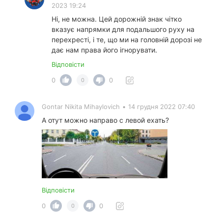
2023 19:24
Ні, не можна. Цей дорожній знак чітко
вказує напрямки для подальшого руху на
перехресті, і те, що ми на головній дорозі не
дає нам права його ігнорувати.
Відповісти
0
0
0
Gontar Nikita Mihaylovich
•
14 грудня 2022 07:40
А отут можно направо с левой ехать?
Відповісти
0
0
0