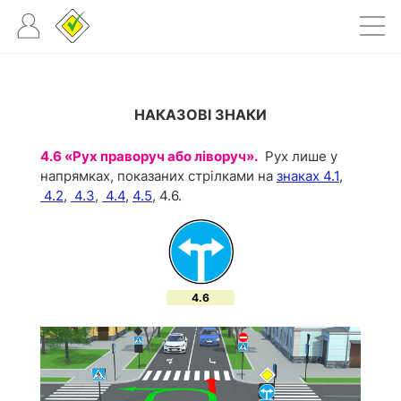
НАКАЗОВІ ЗНАКИ
4.6 «Рух праворуч або ліворуч».
Рух лише у
напрямках, показаних стрілками на
знаках 4.1
,
4.2
,
4.3
,
4.4
,
4.5
, 4.6.
4.6