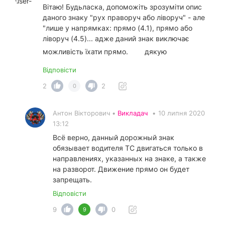
Вітаю! Будьласка, допоможіть зрозуміти опис
даного знаку "рух праворуч або ліворуч" - але
"лише у напрямках: прямо (4.1), прямо або
ліворуч (4.5)... адже даний знак виключає
можливість їхати прямо.
дякую
Відповісти
2
2
0
Антон Вікторович •
Викладач
•
10 липня 2020
13:12
Всё верно, данный дорожный знак
обязывает водителя ТС двигаться только в
направлениях, указанных на знаке, а также
на разворот. Движение прямо он будет
запрещать.
Відповісти
9
0
9