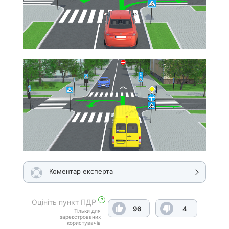
Коментар експерта
?
Оцініть пункт ПДР
96
4
Тільки для
зареєстрованих
користувачів