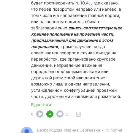
будет противоречить п.
10.4.
, где сказано,
что перед поворотом направо или налево, в
том числе и в направлении главной дороги,
или разворотом водитель обязан
заблаговременно
занять соответствующее
крайнее положение на проезжей части,
предназначенной для движения в этом
направлении
, кроме случаев, когда
совершается поворот в случае въезда на
перекрёсток, где организовано круговое
движение, направление движения
определено дорожными знаками или
дорожной разметкой или движение
возможно лишь в одном направлении,
установленном конфигурацией проезжей
части, дорожными знаками или разметкой.
Відповісти
6
2
4
Безбородова Марина Сергеевна
•
19 липня