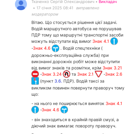
Ткаченко Сергій Олександрович •
Викладач
•
17 січня 2025 08:41
виправлено
модератором
Вітаю. Що стосується рішення цієї задачі.
Водій маршрутного автобуса не порушував
ПДР тому що маршрутні транспортні засоби
можуть відступати від вимог
Знак 4.1
-
Знак 4.6
. Водій спецтехніки (
дорожньо-експлуаційна служба) при
виконанні дорожніх робіт може відступити
від вимог знаків та розмітки, крім
Знак 3.21
-
Знак 3.24
та
Знак 2.1
-
Знак 2.6
(пункт
3.6.
ПДР). Водій таксі за
викликом повинен повернути праворуч тому
що:
- на нього не поширюється виняток
Знак 4.1
-
Знак 4.6
- він знаходиться в крайній правій смузі, а
діючий знак вимагає повороту праворуч.