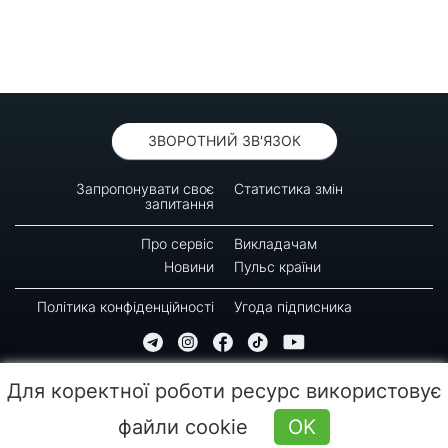
ЗВОРОТНИЙ ЗВ'ЯЗОК
Запропонувати своє
Статистика змін
запитання
Про сервіс
Викладачам
Новини
Пульс країни
Політика конфіденційності
Угода підписника
© 2016-2026 GREEN-WAY
Для коректної роботи ресурс використовує
Копіювання, передрук або використання матеріалів цієї сторінки для відтворення,
переносу на інші носії інформації заборонено. Час останнього оновлення: 10:17
файли cookie
OK
(06.08.2026)