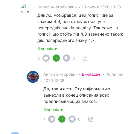
Борис Анатолійович
•
10 липня 2020 13:28
Дякую. Розібрався: цей "опис" іде за
знаком 4.6, але стосусється усіх
попередніх знаків розділу. Так само і в
"описі" що стоїть під 4.8 зазначено також
дію попереднього знаку 4.7
Відповісти
2
0
2
Антон Вікторович •
Викладач
•
10 липня
2020 13:38
Да, так и есть. Эту информацию
вынесли в конец описания всех
предписывающих знаков.
Відповісти
7
0
7