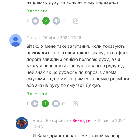
напрямку руху на конкретному перехресті.
Відповісти
2
0
2
Гість
•
26 січня 2022 17:26
Вітаю. У мене таке запитання. Коли показують
приклади втановлення такого знаку, то на фото
дорога завжди з однією полосою руху, а чи
можу я повернути ліворуч з правого ряду під
цей знак якщо рухаюсь по дорозі з двома
смугами в одному напрямку та немає розмітки
або знаків руху по смугах? Дякую.
Відповісти
1
0
1
Антон Вікторович •
Викладач
•
26 січня 2022
17:45
И Вам здравствовать. Нет, такой манёвр