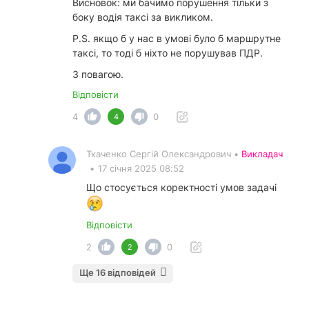
Висновок: ми бачимо порушення тільки з
боку водія таксі за викликом.
P.S. якщо б у нас в умові було б маршрутне
таксі, то тоді б ніхто не порушував ПДР.
З повагою.
Відповісти
4
0
4
Ткаченко Сергій Олександрович •
Викладач
•
17 січня 2025 08:52
Що стосується коректності умов задачі
Відповісти
2
0
2
Ще 16 відповідей