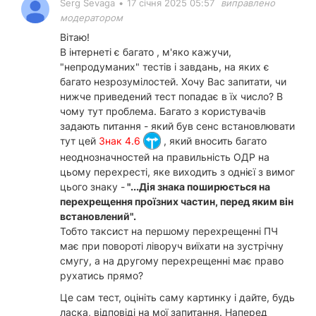
Serg Sevaga
•
17 січня 2025 05:57
виправлено
модератором
Вітаю!
В інтернеті є багато , м'яко кажучи,
"непродуманих" тестів і завдань, на яких є
багато незрозумілостей. Хочу Вас запитати, чи
нижче приведений тест попадає в їх число? В
чому тут проблема. Багато з користувачів
задають питання - який був сенс встановлювати
тут цей
Знак 4.6
, який вносить багато
неоднозначностей на правильність ОДР на
цьому перехресті, яке виходить з однієї з вимог
цього знаку -
"...Дія знака поширюється на
перехрещення проїзних частин, перед яким він
встановлений".
Тобто таксист на першому перехрещенні ПЧ
має при повороті ліворуч виїхати на зустрічну
смугу, а на другому перехрещенні має право
рухатись прямо?
Це сам тест, оцініть саму картинку і дайте, будь
ласка, відповіді на мої запитання. Наперед