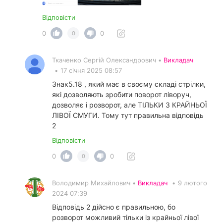
Відповісти
0
0
0
Ткаченко Сергій Олександрович •
Викладач
•
17 січня 2025 08:57
Знак5.18 , який має в своєму складі стрілки,
які дозволяють зробити поворот ліворуч,
дозволяє і розворот, але ТІЛЬКИ З КРАЙНЬОЇ
ЛІВОЇ СМУГИ. Тому тут правильна відповідь
2
Відповісти
0
0
0
Володимир Михайлович •
Викладач
•
9 лютого
2024 07:39
Відповідь 2 дійсно є правильною, бо
розворот можливий тільки із крайньої лівої