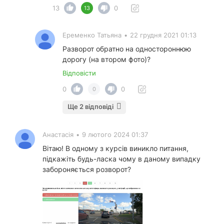
13
0
13
Еременко Татьяна
•
22 грудня 2021 01:13
Разворот обратно на одностороннюю
дорогу (на втором фото)?
Відповісти
0
0
0
Ще 2 відповіді
Анастасія
•
9 лютого 2024 01:37
Вітаю! В одному з курсів виникло питання,
підкажіть будь-ласка чому в даному випадку
забороняється розворот?