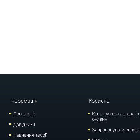
Інформація
Корисне
Про сервіс
Конструктор дорожніх
онлайн
Довідники
Запропонувати своє з
Навчання теорії