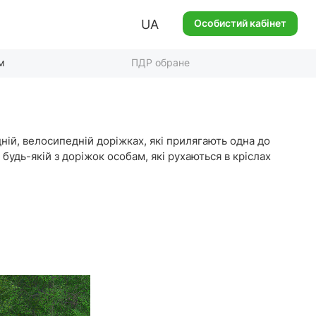
UA
Особистий кабінет
м
ПДР обране
дній, велосипедній доріжках, які прилягають одна до
будь-якій з доріжок особам, які рухаються в кріслах