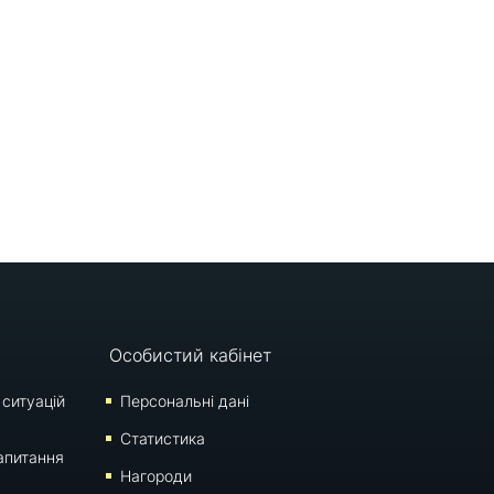
Особистий кабінет
 ситуацій
Персональні дані
Статистика
апитання
Нагороди