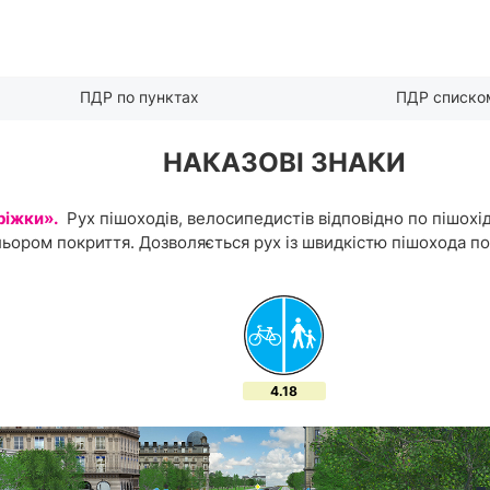
ПДР по пунктах
ПДР списко
НАКАЗОВІ ЗНАКИ
ріжки».
Рух пішоходів, велосипедистів відповідно по пішохі
льором покриття. Дозволяється рух із швидкістю пішохода по 
4.18