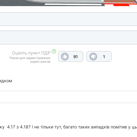
?
Оцініть пункт ПДР
91
1
Тільки для зареєстрованих
користувачів
ядком
 4.17 з 4.18? І не тільки тут, багато таких випадків помітив у ць