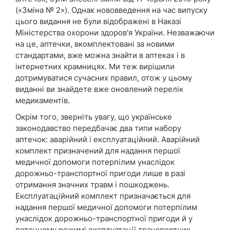
(«Зміна № 2»). Однак нововведення на час випуску
цього видання не були відображені в Наказі
Міністерства охорони здоров'я України. Незважаючи
на це, аптечки, вкомплектовані за новими
стандартами, вже можна знайти в аптеках і в
інтернетних крамницях. Ми теж вирішили
дотримуватися сучасних правил, отож у цьому
виданні ви знайдете вже оновлений перелік
медикаментів.
Окрім того, зверніть увагу, що українське
законодавство передбачає два типи набору
аптечок: аварійний і експлуатаційний. Аварійний
комплект призначений для надання першої
медичної допомоги потерпілим унаслідок
дорожньо-транспортної пригоди лише в разі
отримання значних травм і пошкоджень.
Експлуатаційний комплект призначається для
надання першої медичної допомоги потерпілим
унаслідок дорожньо-транспортної пригоди й у
поточному режимі експлуатації транспортних