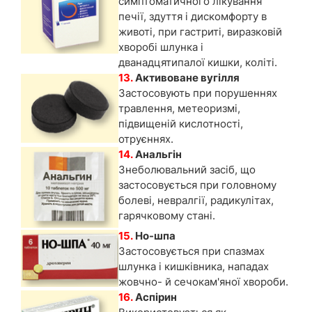
симптоматичного лікування
печії, здуття і дискомфорту в
животі, при гастриті, виразковій
хворобі шлунка і
дванадцятипалої кишки, коліті.
13.
Активоване вугілля
Застосовують при порушеннях
травлення, метеоризмі,
підвищеній кислотності,
отруєннях.
14.
Анальгін
Знеболювальний засіб, що
застосовується при головному
болеві, невралгії, радикулітах,
гарячковому стані.
15.
Но-шпа
Застосовується при спазмах
шлунка і кишківника, нападах
жовчно- й сечокам'яної хвороби.
16.
Аспірин