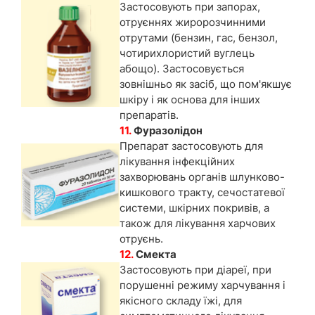
Застосовують при запорах,
отруєннях жиророзчинними
отрутами (бензин, гас, бензол,
чотирихлористий вуглець
абощо). Застосовується
зовнішньо як засіб, що пом'якшує
шкіру і як основа для інших
препаратів.
11.
Фуразолідон
Препарат застосовують для
лікування інфекційних
захворювань органів шлунково-
кишкового тракту, сечостатевої
системи, шкірних покривів, а
також для лікування харчових
отруєнь.
12.
Смекта
Застосовують при діареї, при
порушенні режиму харчування і
якісного складу їжі, для