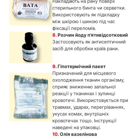
Накладають на рану поверх
стерильного бинта чи серветки.
Використовують як підкладку
між шкірою і шиною під час
фіксації переломів.
8.
Розчин йоду п’ятивідсотковий
Застосовують як антисептичний
засіб для обробки країв рани.
9.
Гіпотермічний пакет
Призначений для місцевого
охолодження тканин організму,
сприяє зниженню запальної
реакції у тканинах і зупинці
кровотечі. Використовується при
травмах, ударах, перегріваннях,
укусах комах, внутрішніх
кровотечах тощо. Інструкції
наведені на упаковці.
10.
Олія вазелінова