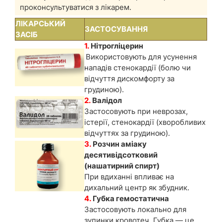
проконсультуватися з лікарем.
ЛІКАРСЬКИЙ
ЗАСТОСУВАННЯ
ЗАСІБ
1.
Нітрогліцерин
Використовують для усунення
нападів стенокардії (болю чи
відчуття дискомфорту за
грудиною).
2.
Валідол
Застосовують при неврозах,
істерії, стенокардії (хворобливих
відчуттях за грудиною).
3.
Розчин аміаку
десятивідсотковий
(нашатирний спирт)
При вдиханні впливає на
дихальний центр як збудник.
4.
Губка гемостатична
Застосовують локально для
зупинки кровотеч. Губка — це