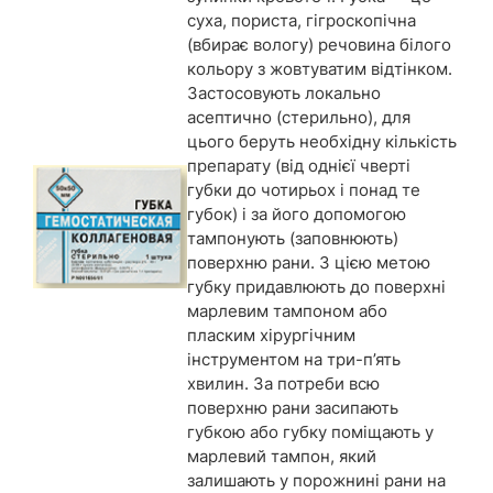
суха, пориста, гігроскопічна
(вбирає вологу) речовина білого
кольору з жовтуватим відтінком.
Застосовують локально
асептично (стерильно), для
цього беруть необхідну кількість
препарату (від однієї чверті
губки до чотирьох і понад те
губок) і за його допомогою
тампонують (заповнюють)
поверхню рани. З цією метою
губку придавлюють до поверхні
марлевим тампоном або
пласким хірургічним
інструментом на три-п’ять
хвилин. За потреби всю
поверхню рани засипають
губкою або губку поміщають у
марлевий тампон, який
залишають у порожнині рани на