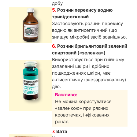
добу.
5.
Розчин перекису водню
тривідсотковий
Застосовують розчин перекису
водню як антисептичний (що
знищує мікроби) засіб зовнішньо.
6.
Розчин брильянтовий зелений
спиртовий («зеленка»)
Використовується при гнійному
запаленні шкіри і дрібних
пошкодженнях шкіри, має
антисептичну (знезаражувальну)
дію.
Важливо:
Не можна користуватися
«зеленкою» при рясних
кровотечах, інфікованих
ранах.
7.
Вата