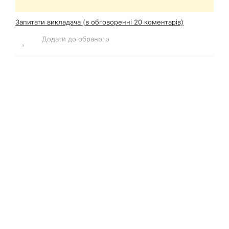
Запитати викладача (в обговоренні 20 коментарів)
Додати до обраного