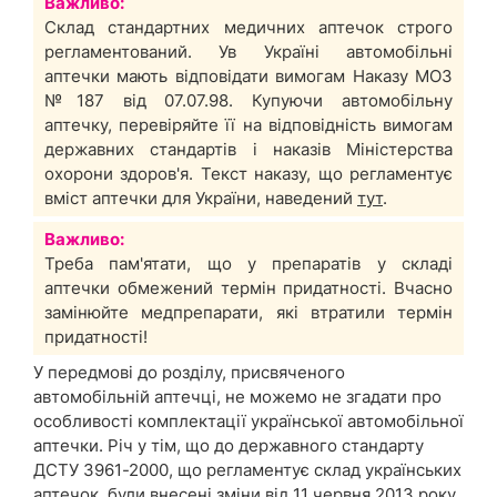
Важливо:
Склад стандартних медичних аптечок строго
регламентований. Ув Україні автомобільні
аптечки мають відповідати вимогам Наказу МОЗ
№187 від 07.07.98. Купуючи автомобільну
аптечку, перевіряйте її на відповідність вимогам
державних стандартів і наказів Міністерства
охорони здоров'я. Текст наказу, що регламентує
вміст аптечки для України, наведений
тут
.
Важливо:
Треба пам'ятати, що у препаратів у складі
аптечки обмежений термін придатності. Вчасно
замінюйте медпрепарати, які втратили термін
придатності!
У передмові до розділу, присвяченого
автомобільній аптечці, не можемо не згадати про
особливості комплектації української автомобільної
аптечки. Річ у тім, що до державного стандарту
ДСТУ 3961-2000, що регламентує склад українських
аптечок, були внесені зміни від 11 червня 2013 року