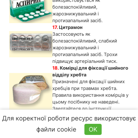
Використовується як
болезаспокійливий,
жарознижувальний і
протизапальний засіб.
17.
Цитрамон
Застосовують як
болезаспокійливий, слабкий
жарознижувальний і
протизапальний засіб. Трохи
підвищує артеріальний тиск.
18.
Комірці для фіксації шийного
відділу хребта
Призначені для фіксації шийних
хребців при травмах хребта.
Правила використання комірців у
цьому посібнику не наведені.
Звертайтеся до інструкції
виробника.
Для коректної роботи ресурс використовує
19.
Шини еластичні
файли cookie
OK
Призначені для надання першої
медичної допомоги при травмах