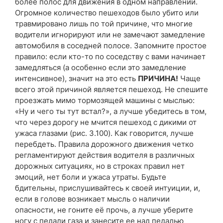
более полос для движения в одном направлении.
Огромное количество пешеходов было убито или
травмировано лишь по той причине, что многие
водители игнорируют или не замечают замедление
автомобиля в соседней полосе. Запомните простое
правило: если кто-то по соседству с вами начинает
замедляться (а особенно если это замедление
интенсивное), значит на это есть
ПРИЧИНА!
Чаще
всего этой причиной является пешеход. Не спешите
проезжать мимо тормозящей машины с мыслью:
«Ну и чего ты тут встал?», а лучше убедитесь в том,
что через дорогу не мчится пешеход с дикими от
ужаса глазами (рис. 3.100). Как говорится, лучше
перебдеть. Правила дорожного движения четко
регламентируют действия водителя в различных
дорожных ситуациях, но в строках правил нет
эмоций, нет боли и ужаса утраты. Будьте
бдительны, прислушивайтесь к своей интуиции, и,
если в голове возникает мысль о наличии
опасности, не гоните её прочь, а лучше уберите
ногу с педали газа и занесите ее над педалью