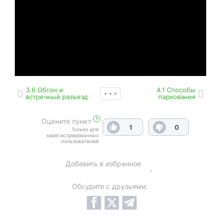
3.6 Обгон и
4.1 Способы
встречный разъезд
паркования
?
Оцените пункт
1
0
Только для
зарегистрированных
пользователей
Добавить в избранное
Обсудите с друзьями: