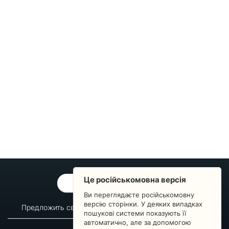
Це російськомовна версія
ОБРАТНАЯ СВЯЗЬ
Ви переглядаєте російськомовну
версію сторінки. У деяких випадках
Предложить свой вопрос
Статистика изменений
пошукові системи показують її
автоматично, але за допомогою
О сервисе
Преподавателям