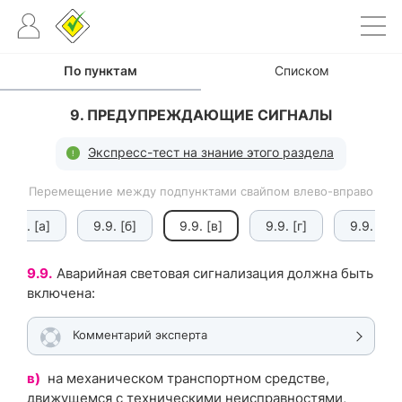
По пунктам
Списком
9. ПРЕДУПРЕЖДАЮЩИЕ СИГНАЛЫ
Экспресс-тест на знание этого раздела
Перемещение между подпунктами свайпом влево-вправо
9.9. [а]
9.9. [б]
9.9. [в]
9.9. [г]
9.9. [ґ]
9.9.
Аварийная световая сигнализация должна быть
включена:
Комментарий эксперта
в)
на механическом транспортном средстве,
движущемся с техническими неисправностями,