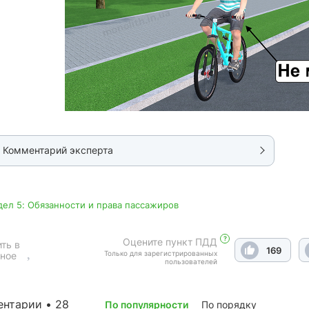
Комментарий эксперта
дел 5: Обязанности и права пассажиров
?
Оцените пункт ПДД
ть в
169
Только для зарегистрированных
ное
пользователей
нтарии • 28
По популярности
По порядку