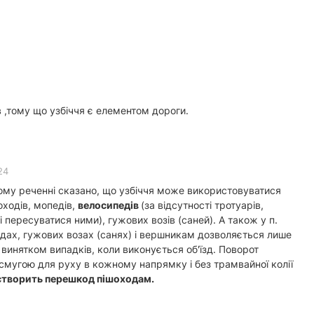
в ,тому що узбіччя є елементом дороги.
24
ому реченні сказано, що узбіччя може використовуватися
оходів, мопедів,
велосипедів
(за відсутності тротуарів,
пересуватися ними), гужових возів (саней). А також у п.
педах, гужових возах (санях) і вершникам дозволяється лише
 винятком випадків, коли виконується об'їзд. Поворот
 смугою для руху в кожному напрямку і без трамвайної колії
 створить перешкод пішоходам.