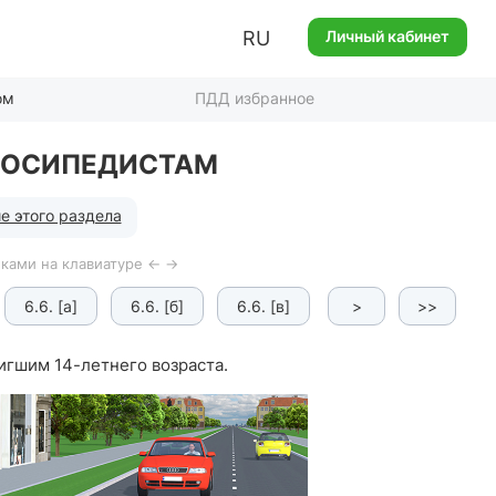
RU
Личный кабинет
ом
ПДД избранное
ЕЛОСИПЕДИСТАМ
е этого раздела
ками на клавиатуре ← →
6.6. [а]
6.6. [б]
6.6. [в]
6.6. [г]
>
>>
6.6. [ґ
игшим 14-летнего возраста.