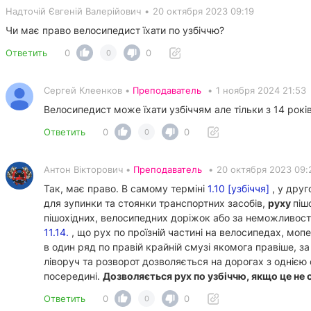
Надточій Євгеній Валерійович
•
20 октября 2023 09:19
Чи має право велосипедист їхати по узбіччю?
Ответить
0
0
0
Сергей Клеенков •
Преподаватель
•
1 ноября 2024 21:53
Велосипедист може їхати узбіччям але тільки з 14 рокі
Ответить
0
0
0
Антон Вікторович •
Преподаватель
•
20 октября 2023 09:
Так, має право. В самому терміні
1.10 [узбіччя]
, у друг
для зупинки та стоянки транспортних засобів,
руху
піш
пішохідних, велосипедних доріжок або за неможливості 
11.14.
, що рух по проїзній частині на велосипедах, мо
в один ряд по правій крайній смузі якомога правіше, за
ліворуч та розворот дозволяється на дорогах з однією
посередині.
Дозволяється рух по узбіччю, якщо це не
Ответить
0
0
0