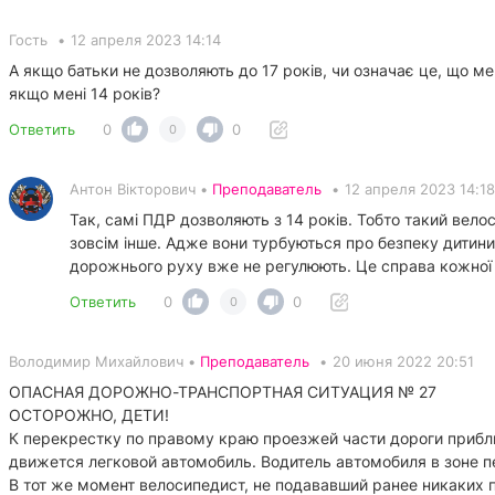
Гость
•
12 апреля 2023 14:14
А якщо батьки не дозволяють до 17 років, чи означає це, що м
якщо мені 14 років?
Ответить
0
0
0
Антон Вікторович •
Преподаватель
•
12 апреля 2023 14:18
Так, самі ПДР дозволяють з 14 років. Тобто такий вел
зовсім інше. Адже вони турбуються про безпеку дитини
дорожнього руху вже не регулюють. Це справа кожної с
Ответить
0
0
0
Володимир Михайлович •
Преподаватель
•
20 июня 2022 20:51
ОПАСНАЯ ДОРОЖНО-ТРАНСПОРТНАЯ СИТУАЦИЯ № 27
ОСТОРОЖНО, ДЕТИ!
К перекрестку по правому краю проезжей части дороги приб
движется легковой автомобиль. Водитель автомобиля в зоне 
В тот же момент велосипедист, не подававший ранее никаких