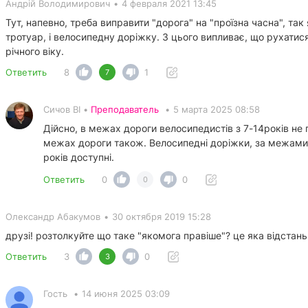
Андрій Володимирович
•
4 февраля 2021 13:45
Тут, напевно, треба виправити "дорога" на "проїзна часна", так 
тротуар, і велосипедну доріжку. З цього випливає, що рухати
річного віку.
Ответить
8
1
7
Сичов ВІ •
Преподаватель
•
5 марта 2025 08:58
Дійсно, в межах дороги велосипедистів з 7-14років не
межах дороги також. Велосипедні доріжки, за межами д
років доступні.
Ответить
0
0
0
Олександр Абакумов
•
30 октября 2019 15:28
друзі! розтолкуйте що таке "якомога правіше"? це яка відстан
Ответить
3
0
3
Гость
•
14 июня 2025 03:09