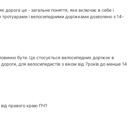
як дорога це - загальне поняття, яке включає в себе і
ся тротуарами і велосипедними доріжками дозволено з 14-
 повинно бути. Це стосується велосипедних доріжок в
ороги, для велосипедистів з віком від 7років до менше 14
ь від правого краю ПЧ?