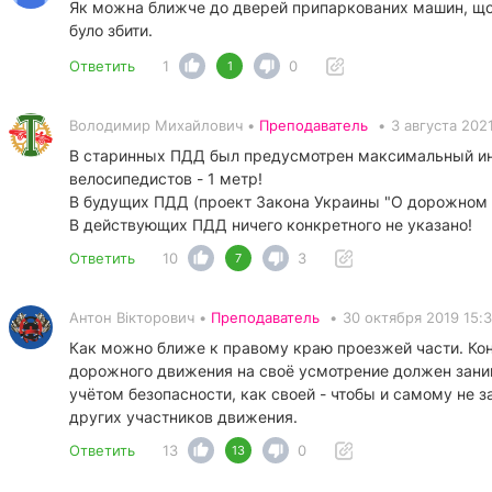
Як можна ближче до дверей припаркованих машин, щоб
було збити.
Ответить
1
0
1
Володимир Михайлович •
Преподаватель
•
3 августа 2021
В старинных ПДД был предусмотрен максимальный инт
велосипедистов - 1 метр!
В будущих ПДД (проект Закона Украины "О дорожном д
В действующих ПДД ничего конкретного не указано!
Ответить
10
3
7
Антон Вікторович •
Преподаватель
•
30 октября 2019 15:
Как можно ближе к правому краю проезжей части. Кон
дорожного движения на своё усмотрение должен заним
учётом безопасности, как своей - чтобы и самому не з
других участников движения.
Ответить
13
0
13