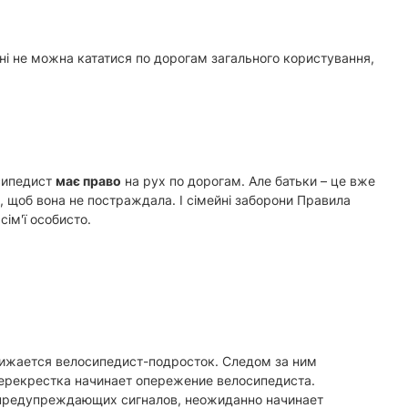
ені не можна кататися по дорогам загального користування,
осипедист
має право
на рух по дорогам. Але батьки – це вже
, щоб вона не постраждала. І сімейні заборони Правила
ім'ї особисто.
лижается велосипедист-подросток. Следом за ним
перекрестка начинает опережение велосипедиста.
 предупреждающих сигналов, неожиданно начинает