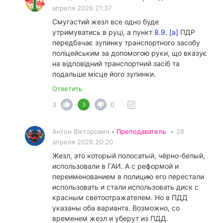
апреля 2026 21:37
Смугастий жезл все одно буде
утримуватись в руці, а пункт
8.9. [а]
ПДР
передбачає зупинку транспортного засобу
поліцейським за допомогою руки, що вказує
на відповідний транспортний засіб та
подальше місце його зупинки.
Ответить
3
0
3
Антон Вікторович •
Преподаватель
•
28
апреля 2026 20:20
Жезл, это который полосатый, чёрно-белый,
использовали в ГАИ. А с реформой и
переименованием в полицию его перестали
использовать и стали использовать диск с
красным светоотражателем. Но в ПДД
указаны оба варианта. Возможно, со
временем жезл и уберут из ПДД.