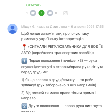
Ответить
1
0
1
Міщук Єлизавета Дмитрівна
•
6 апреля 2026 17:55
Щоб легше запам’ятати, пропоную таку
римовану українську інтерпретацію
«СИГНАЛИ РЕГУЛЮВАЛЬНИКА ДЛЯ ВОДІЇВ
АВТО (нерейкових транспортних засобів)»
Перше положення (точніше, х3) — руки
опущені/витягнуті в сторони/права рука зігнута
перед грудьми:
1) Якщо вперся в груди/спинку — то роби
зупинку! (рух заборонено із цих напрямків)
2) Від плечей ти маєш право тільки прямо і
направо!
Друге положення — права рука витягнута
вперед: