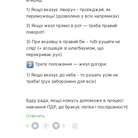
1) Якщо вказує ліворуч - проїжджай, як
переможець! (дозволено у всіх напрямках)
2) Якщо жезл прямо в рот — треба правий
поворот!
3) При вказівці в правий бік - тобі рушити не
слід! (+ асоціація зі шлагбаумом, що
перекриває рух)
Третє положення — жезл догори:
1) Якщо вказує до неба - то рушать усім не
треба! (рух заборонено для всіх)
Буду рада, якщо комусь допоможе в процесі
навчання ПДР, де бракує логіки і послідовності)
Ответить
0
0
0