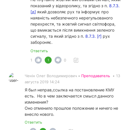
показаний у відеоролику, та згідно з п.
8.7.3.
[д]
який дозволяє рух та інформує про
наявність небезпечного нерегульованого
перехрестя, та жовтий сигнал світлофора,
що вмикається після вимкнення зеленого
сигналу, та який згідно з п.
8.7.3. [ґ]
рух
забороняє.
Ответить
1
0
1
Ченін Олег Володимирович •
Преподаватель
•
13
августа 2019 14:24
Я был неправ,ссылка на постановление КМУ
есть. Но в чем заключается смысл данного
изменения?
Оно отменило прошлое положение и ничего не
внесло нового.
Ответить