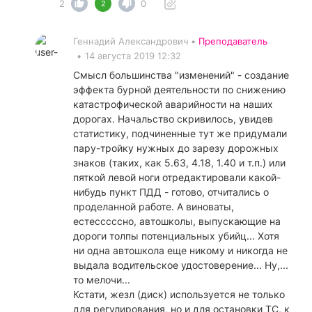
2
0
2
Геннадий Александрович •
Преподаватель
•
14 августа 2019 12:32
Смысл большинства "изменений" - создание
эффекта бурной деятельности по снижению
катастрофической аварийности на наших
дорогах. Начальство скривилось, увидев
статистику, подчиненные тут же придумали
пару-тройку нужных до зарезу дорожных
знаков (таких, как 5.63, 4.18, 1.40 и т.п.) или
пяткой левой ноги отредактировали какой-
нибудь пункт ПДД - готово, отчитались о
проделанной работе. А виноваты,
естесссссно, автошколы, выпускающие на
дороги толпы потенциальных убийц... Хотя
ни одна автошкола еще никому и никогда не
выдала водительское удостоверение... Ну,...
то мелочи...
Кстати, жезл (диск) используется не только
для регулирования, но и для остановки ТС, к