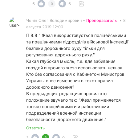
6
6
0
Ченін Олег Володимирович •
Преподаватель
•
8
августа 2019 12:00
П 8.8 " Жезл використовується поліцейськими
та працівниками підрозділів військової інспекції
безпеки дорожнього руху тільки для
регулювання дорожнього руху."
Какая глубокая мысль, т.е. для забивания
гвоздей и прочего жезл использовать нельзя.
Кто без согласования с Кабинетом Министров
Украины внес изменения в текст правил
дорожного движения?
В предыдущих редакциях правил это
положение звучало так: "Жезл применяется
только полицейскими и и работниками
подразделений военной инспекции
безопасности дорожного движения."
Ответить
3
0
3