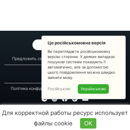
Це російськомовна версія
ОБРАТНАЯ СВЯЗЬ
Ви переглядаєте російськомовну
версію сторінки. У деяких випадках
Предложить свой вопрос
Статистика изменений
пошукові системи показують її
автоматично, але за допомогою
О сервисе
Преподавателям
цього повідомлення можна швидко
Новости
Пульс страны
змінити мову.
Політика конфіденційності
Угода підписника
Російською
Українською
© 2016-2026 GREEN-WAY
Для корректной работы ресурс использует
Копирование, перепечатка либо использование материалов данной страницы для
воспроизведения, переноса на другие носители информации запрещено. Время
файлы cookie
OK
последнего обновления: 09:55 (08.08.2026)