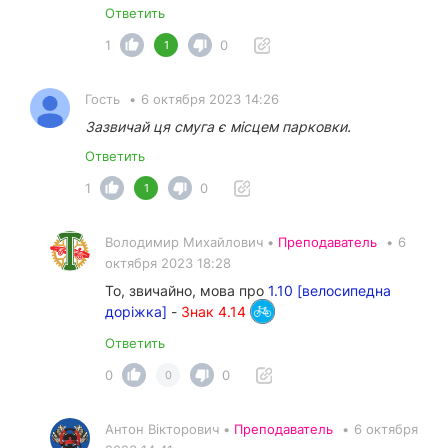
Ответить
1
0
1
Гость
•
6 октября 2023 14:26
Зазвичай ця смуга є місцем парковки.
Ответить
1
0
1
Володимир Михайлович •
Преподаватель
•
6
октября 2023 18:28
То, звичайно, мова про
1.10 [велосипедна
доріжка]
-
Знак 4.14
Ответить
0
0
0
Антон Вікторович •
Преподаватель
•
6 октября