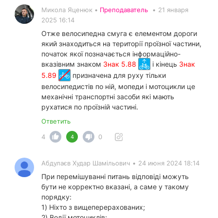
Микола Яценюк •
Преподаватель
•
21 января
2025 16:14
Отже велосипедна смуга є елементом дороги
який знаходиться на території проїзної частини,
початок якої позначається інформаційно-
вказівним знаком
Знак 5.88
і кінець
Знак
5.89
призначена для руху тільки
велосипедистів по ній, мопеди і мотоцикли це
механічні транспортні засоби які мають
рухатися по проїзній частині.
Ответить
4
0
4
Абдулаєв Худар Шамільович
•
24 июня 2024 18:14
При перемішуванні питань відповіді можуть
бути не корректно вказані, а саме у такому
порядку:
1) Ніхто з вищеперерахованих;
2) Водії мотоциклів;