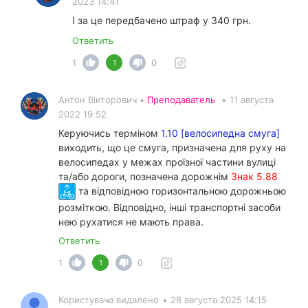
2023 14:41
І за це передбачено штраф у 340 грн.
Ответить
1
0
1
Антон Вікторович •
Преподаватель
•
11 августа
2022 19:52
Керуючись терміном
1.10 [велосипедна смуга]
виходить, що це смуга, призначена для руху на
велосипедах у межах проїзної частини вулиці
та/або дороги, позначена дорожнім
Знак 5.88
та відповідною горизонтальною дорожньою
розміткою. Відповідно, інші транспортні засоби
нею рухатися не мають права.
Ответить
1
0
1
Користувача видалено
•
28 августа 2025 14:15