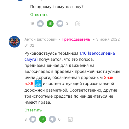
По одному і тому ж знаку?
Ответить
15
0
15
Антон Вікторович •
Преподаватель
•
3 июня 2022
01:02
Руководствуясь термином
1.10 [велосипедна
смуга]
получается, что это полоса,
предназначенная для движения на
велосипедах в пределах проезжей части улицы
и/или дороги, обозначенная дорожным
Знак
5.88
и соответствующей горизонтальной
дорожной разметкой. Соответственно, другие
транспортные средства по ней двигаться не
имеют права.
Ответить
8
0
8