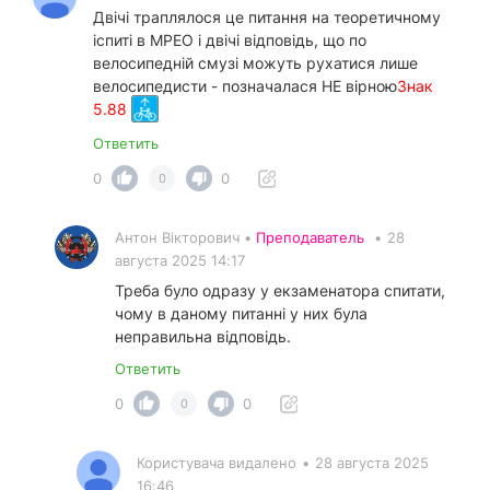
Двічі траплялося це питання на теоретичному
іспиті в МРЕО і двічі відповідь, що по
велосипедній смузі можуть рухатися лише
велосипедисти - позначалася НЕ вірною
Знак
5.88
Ответить
0
0
0
Антон Вікторович •
Преподаватель
•
28
августа 2025 14:17
Треба було одразу у екзаменатора спитати,
чому в даному питанні у них була
неправильна відповідь.
Ответить
0
0
0
Користувача видалено
•
28 августа 2025
16:46