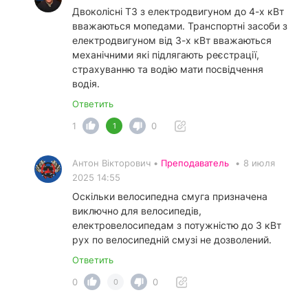
Двоколісні ТЗ з електродвигуном до 4-х кВт
вважаються мопедами. Транспортні засоби з
електродвигуном від 3-х кВт вважаються
механічними які підлягають реєстрації,
страхуванню та водію мати посвідчення
водія.
Ответить
1
0
1
Антон Вікторович •
Преподаватель
•
8 июля
2025 14:55
Оскільки велосипедна смуга призначена
виключно для велосипедів,
електровелосипедам з потужністю до 3 кВт
рух по велосипедній смузі не дозволений.
Ответить
0
0
0