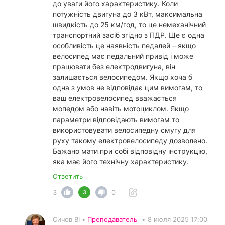
до уваги його характеристику. Коли
потужність двигуна до 3 кВт, максимальна
швидкість до 25 км/год, то це немеханічний
транспортний засіб згідно з ПДР. Ще є одна
особливість це наявність педалей – якщо
велосипед має педальний привід і може
працювати без електродвигуна, він
залишається велосипедом. Якщо хоча б
одна з умов не відповідає цим вимогам, то
ваш електровелосипед вважається
мопедом або навіть мотоциклом. Якщо
параметри відповідають вимогам то
використовувати велосипедну смугу для
руху такому електровелосипеду дозволено.
Бажано мати при собі відповідну інструкцію,
яка має його технічну характеристику.
Ответить
3
0
3
Сичов ВІ •
Преподаватель
•
8 июля 2025 17:00