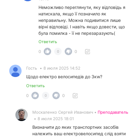
Неможливо переглянути, яку відповідь я
натискала, якщо її позначило як
неправильну. Можна подивитися лише
вірні відповіді. І навіть якщо довести, що
була помилка - її не перезаразують(
Ответить
0
0
0
Гость
•
8 июля 2025 14:52
Щодо електро велосипедів до 3кw?
Ответить
0
0
0
Москаленко Сергей Иванович •
Преподаватель
•
8 июля 2025 18:01
Визначити до яких транспортних засобів
належить ваш електровелосипед слід взяти