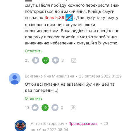
смуги. Після проїзду кожного перехрестя знак
повторюється до її закінчення. Кінець смуги
позначає
Знак 5.89
. Для руху таку смугу
дозволено використовувати тільки
велосипедистам. Вона виділяється спеціально
для руху велосипедистів з метою запобігання
винекненню небезпечних ситуацій з їх участю.
Ответить
25
3
22
Войтенко Яна Михайлівна
•
23 октября 2022 01:29
От би всі питання на екзамені були як цей та
два попередні...)
Ответить
19
0
19
Антон Вікторович •
Преподаватель
•
23
октября 2022 08:04