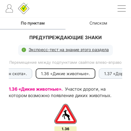
По пунктам
Списком
ПРЕДУПРЕЖДАЮЩИЕ ЗНАКИ
Экспресс-тест на знание этого раздела
Перемещение между подпунктами свайпом влево-вправо
регон скота».
1.36 «Дикие животные».
1.37 «Дорож
1.36 «Дикие животные».
Участок дороги, на
котором возможно появление диких животных.
1.36