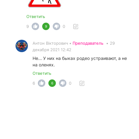
Ответить
9
0
9
Антон Вікторович •
Преподаватель
•
29
декабря 2021 12:42
Не... У них на быках родео устраивают, а не
на оленях.
Ответить
6
0
6