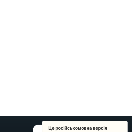
Це російськомовна версія
ОБРАТНАЯ СВЯЗЬ