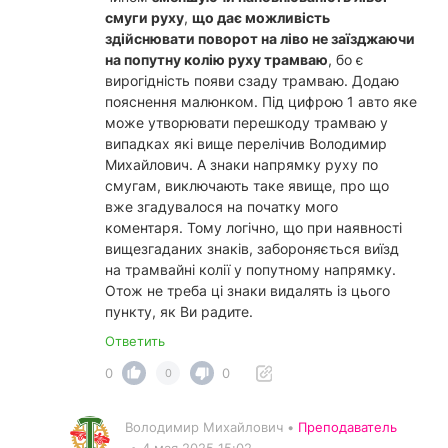
смуги руху
,
що дає можливість
здійснювати поворот на ліво не заїзджаючи
на попутну колію руху трамваю
, бо є
вирогідність появи сзаду трамваю. Додаю
пояснення малюнком. Під цифрою 1 авто яке
може утворювати перешкоду трамваю у
випадках які вище перелічив Володимир
Михайлович. А знаки напрямку руху по
смугам, виключають таке явище, про що
вже згадувалося на початку мого
коментаря. Тому логічно, що при наявності
вищезгаданих знаків, забороняється виїзд
на трамвайні колії у попутному напрямку.
Отож не треба ці знаки видалять із цього
пункту, як Ви радите.
Ответить
0
0
0
Володимир Михайлович •
Преподаватель