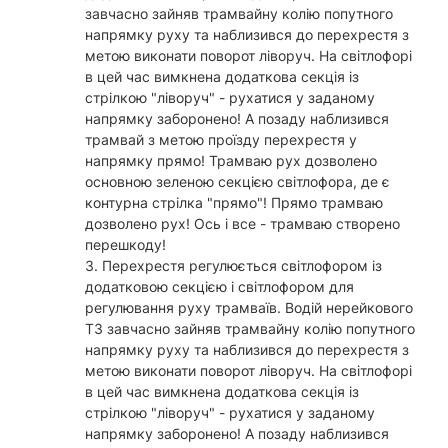
завчасно зайняв трамвайну колію попутного
напрямку руху та наблизився до перехрестя з
метою виконати поворот ліворуч. На світлофорі
в цей час вимкнена додаткова секція із
стрілкою "ліворуч" - рухатися у заданому
напрямку заборонено! А позаду наблизився
трамвай з метою проїзду перехрестя у
напрямку прямо! Трамваю рух дозволено
основною зеленою секцією світлофора, де є
контурна стрілка "прямо"! Прямо трамваю
дозволено рух! Ось і все - трамваю створено
перешкоду!
3. Перехрестя регулюється світлофором із
додатковою секцією і світлофором для
регулювання руху трамваїв. Водій нерейкового
ТЗ завчасно зайняв трамвайну колію попутного
напрямку руху та наблизився до перехрестя з
метою виконати поворот ліворуч. На світлофорі
в цей час вимкнена додаткова секція із
стрілкою "ліворуч" - рухатися у заданому
напрямку заборонено! А позаду наблизився