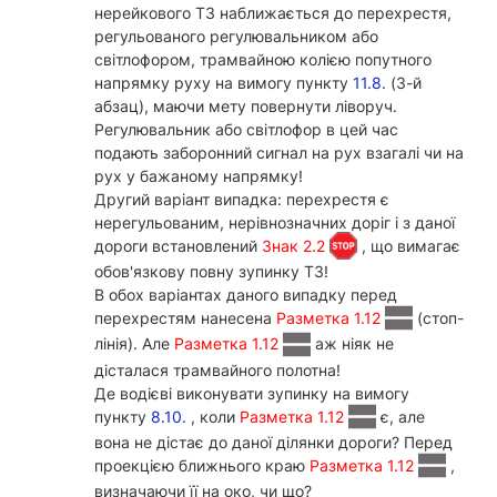
нерейкового ТЗ наближається до перехрестя,
регульованого регулювальником або
світлофором, трамвайною колією попутного
напрямку руху на вимогу пункту
11.8.
(3-й
абзац), маючи мету повернути ліворуч.
Регулювальник або світлофор в цей час
подають заборонний сигнал на рух взагалі чи на
рух у бажаному напрямку!
Другий варіант випадка: перехрестя є
нерегульованим, нерівнозначних доріг і з даної
дороги встановлений
Знак 2.2
, що вимагає
обов'язкову повну зупинку ТЗ!
В обох варіантах даного випадку перед
перехрестям нанесена
Разметка 1.12
(стоп-
лінія). Але
Разметка 1.12
аж ніяк не
дісталася трамвайного полотна!
Де водієві виконувати зупинку на вимогу
пункту
8.10.
, коли
Разметка 1.12
є, але
вона не дістає до даної ділянки дороги? Перед
проекцією ближнього краю
Разметка 1.12
,
визначаючи її на око, чи що?