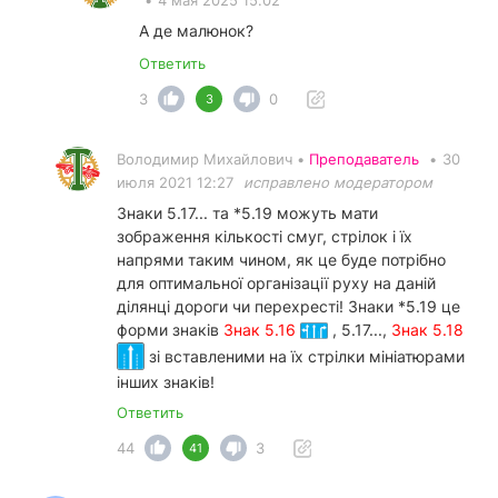
•
4 мая 2025 15:02
А де малюнок?
Ответить
3
0
3
Володимир Михайлович •
Преподаватель
•
30
июля 2021 12:27
исправлено модератором
Знаки 5.17... та *5.19 можуть мати
зображення кількості смуг, стрілок і їх
напрями таким чином, як це буде потрібно
для оптимальної організації руху на даній
ділянці дороги чи перехресті! Знаки *5.19 це
форми знаків
Знак 5.16
, 5.17...,
Знак 5.18
зі вставленими на їх стрілки мініатюрами
інших знаків!
Ответить
44
3
41