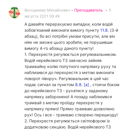
Володимир Михайлович •
Преподаватель
•
5
августа 2021 09:49
А давайте перерахуємо випадки, коли водій
зобов'язаний виконати вимогу пункту
11.8.
(3-й
абзац), бо всі потрібні умови присутні, але він
ніяк не зможе цього зробити, не порушивши
вимогу 4-го абзацу даного пункту!
1. Перехрестя регулюється регулювальником.
Водій нерейкового ТЗ завчасно зайняв
трамвайну колію попутного напрямку руху та
наблизився до перехрестя з метою виконати
поворот ліворуч. Регулювальник в цей час
подає сигнал за пунктом
8.8. [а]
, стоячи боком
до нерейкового ТЗ - рухатися у заданому
напрямку заборонено! А позаду наблизився
трамвай з метою проїзду перехрестя у
напрямку прямо! Прямо трамваю дозволено
рух! Ось і все - трамваю створено перешкоду!
2. Перехрестя регулюється світлофором із
додатковою секцією. Водій нерейкового ТЗ