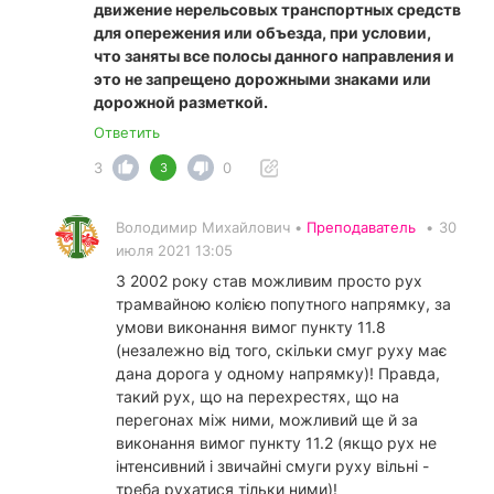
движение нерельсовых транспортных средств
для опережения или объезда, при условии,
что заняты все полосы данного направления и
это не запрещено дорожными знаками или
дорожной разметкой.
Ответить
3
0
3
Володимир Михайлович •
Преподаватель
•
30
июля 2021 13:05
З 2002 року став можливим просто рух
трамвайною колією попутного напрямку, за
умови виконання вимог пункту 11.8
(незалежно від того, скільки смуг руху має
дана дорога у одному напрямку)! Правда,
такий рух, що на перехрестях, що на
перегонах між ними, можливий ще й за
виконання вимог пункту 11.2 (якщо рух не
інтенсивний і звичайні смуги руху вільні -
треба рухатися тільки ними)!