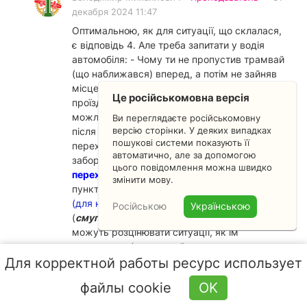
декабря 2024 11:47
Оптимальною, як для ситуації, що склалася,
є відповідь 4. Але треба запитати у водія
автомобіля: - Чому ти не пропустив трамвай
(що наближався) вперед, а потім не зайняв
місце за ним? Чому не зміг прорахувати
Це російськомовна версія
проїзд перехрестя без зупинки або втратив
можливості (які виникали) закінчити проїзд
Ви переглядаєте російськомовну
версію сторінки. У деяких випадках
після зупинки (чому не доїхав до центру
пошукові системи показують її
перехрестя)? Також є не гарантовано
автоматично, але за допомогою
забороненою зупинка перед
краєм
цього повідомлення можна швидко
перехрещуваної проїзної частини
(КППЧ) -
змінити мову.
пункт ПДР
16.3.
,
1.10 [край проїзної частини
(для нерейкових транспортних засобів)]
Російською
Українською
(
смуги для руху трамваїв
). Поліціянти
можуть розцінювати ситуації, як їм
заманеться (але звичайно керуються
здоровим глуздом щодо дій водія за
Для корректной работы ресурс использует
відповіддю 4 чи зупинки перед КППЧ -
файлы cookie
OK
інакше як можна гарантовано виконати
вимоги пунктів ПДР
11.8.
/третій абзац/ і