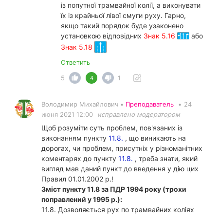
із попутної трамвайної колії, а виконувати
їх із крайньої лівої смуги руху. Гарно,
якщо такий порядок буде узаконено
установкою відповідних
Знак 5.16
або
Знак 5.18
Ответить
5
1
4
Володимир Михайлович •
Преподаватель
•
24
июня 2021 12:00
исправлено модератором
Щоб розуміти суть проблем, пов'язаних із
виконанням пункту
11.8.
, що виникають на
дорогах, чи проблем, присутніх у різноманітних
коментарях до пункту
11.8.
, треба знати, який
вигляд мав даний пункт до введення у дію цих
Правил 01.01.2002 р.!
Зміст пункту 11.8 за ПДР 1994 року (трохи
поправлений у 1995 р.):
11.8. Дозволяється рух по трамвайних коліях