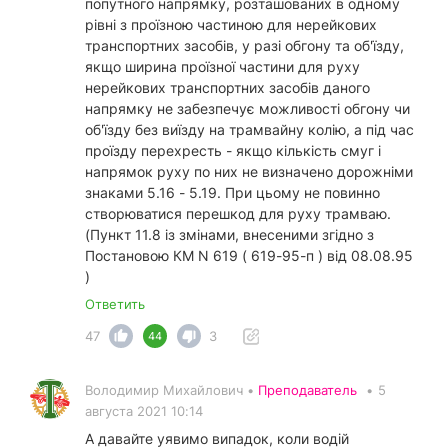
попутного напрямку, розташованих в одному
рівні з проїзною частиною для нерейкових
транспортних засобів, у разі обгону та об'їзду,
якщо ширина проїзної частини для руху
нерейкових транспортних засобів даного
напрямку не забезпечує можливості обгону чи
об'їзду без виїзду на трамвайну колію, а під час
проїзду перехресть - якщо кількість смуг і
напрямок руху по них не визначено дорожніми
знаками 5.16 - 5.19. При цьому не повинно
створюватися перешкод для руху трамваю.
(Пункт 11.8 із змінами, внесеними згідно з
Постановою КМ N 619 ( 619-95-п ) від 08.08.95
)
Ответить
47
3
44
Володимир Михайлович •
Преподаватель
•
5
августа 2021 10:14
А давайте уявимо випадок, коли водій