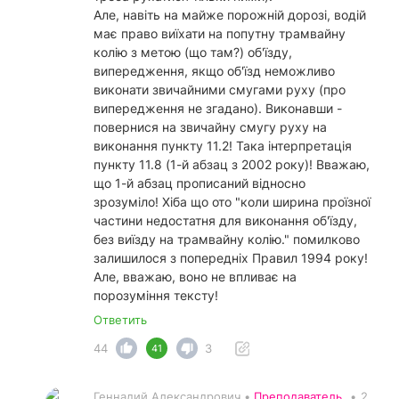
Але, навіть на майже порожній дорозі, водій
має право виїхати на попутну трамвайну
колію з метою (що там?) об'їзду,
випередження, якщо об'їзд неможливо
виконати звичайними смугами руху (про
випередження не згадано). Виконавши -
повернися на звичайну смугу руху на
виконання пункту 11.2! Така інтерпретація
пункту 11.8 (1-й абзац з 2002 року)! Вважаю,
що 1-й абзац прописаний відносно
зрозуміло! Хіба що ото "коли ширина проїзної
частини недостатня для виконання об'їзду,
без виїзду на трамвайну колію." помилково
залишилося з попередніх Правил 1994 року!
Але, вважаю, воно не впливає на
порозуміння тексту!
Ответить
44
3
41
Геннадий Александрович •
Преподаватель
•
2