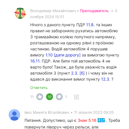
Володимир Михайлович •
Преподаватель
•
3
ноября 2024 15:51
Нічого з даного пункту ПДР
11.8.
та інших
правил не забороняло рухатись автомобілю
3 трамвайною колією попутного напрямку,
розташованою на одному рівні з проїзною
частиною. Водій автомобіля 4 порушив
вимогу
1.10 [дати дорогу]
за вимогою пункту
16.11.
ПДР. Але бити той автомобіль 4 не
варто було! Також, де була уважність водія
автомобіля 3 (пункт
2.3. [б]
) і чому він не
вдався до виконання вимог пункту
12.3.
?
Ответить
11
1
10
Івко Микита Віталійович
•
11 апреля 2023 09:05
Питання. Допустимо, що є
Знак 5.16
. Треба
повернути ліворуч через рельси, але