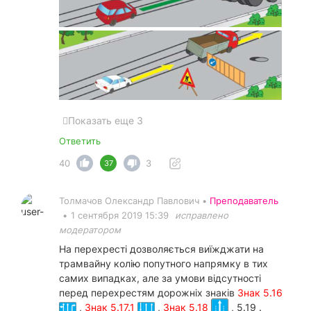
Показать еще 3
Ответить
40
3
37
Толмачов Олександр Павлович •
Преподаватель
•
1 сентября 2019 15:39
исправлено
модератором
На перехресті дозволяється виїжджати на
трамвайну колію попутного напрямку в тих
самих випадках, але за умови відсутності
перед перехрестям дорожніх знаків
Знак 5.16
,
Знак 5.17.1
,
Знак 5.18
, 5.19 .