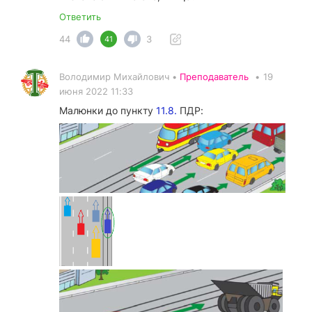
Ответить
44
3
41
Володимир Михайлович •
Преподаватель
•
19
июня 2022 11:33
Малюнки до пункту
11.8.
ПДР: