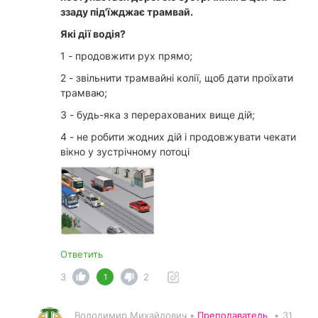
ззаду під'їжджає трамвай.
Які дії водія?
1 - продовжити рух прямо;
2 - звільнити трамвайні колії, щоб дати проїхати
трамваю;
3 - будь-яка з перерахованих вище дій;
4 - не робити жодних дій і продовжувати чекати
вікно у зустрічному потоці
Ответить
3
2
1
Володимир Михайлович •
Преподаватель
•
31