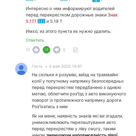
Интересно о чем информируют водителей
перед перекрестком дорожные знаки
Знак
5.17.1
и 5.19 ?
Имхо, из этого пункта их нужно удалить.
Ответить
17
0
17
Гость
•
4 мая 2025 14:47
На скільки я розумію, виїзд на трамвайні
колії у попутному напрямку безпосередньо
перед перехрестям передбачено з однією
метою, облегчити роз'їзд з авто виконуючого
поворот із протилежного напрямку дороги.
Роз'їхатись з ним
Як на мене, наявність знаків які ви згадали,
унеможливлюють перелаштування авто
перед перехрестям у ліву смугу, таким
чином
зменшуючи наповнюваність лівої