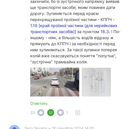
закінчити, бо із зустрічного напрямку виявив
ще транспортні засоби, яким повинен дати
дорогу. Зупиняється перед краєм
перехрещуваної проїзної частини - КППЧ -
1.10 [край проїзної частини (для нерейкових
транспортних засобів)]
за пунктом
16.3.
! По-
іншому - ніяк, а більшість водіїв відразу ж
прямують до КППЧ і за необхідності перед
ним зупиняються. За такої зупинки поперек
колій вже скасовуються поняття "попутна",
"зустрічна" трамвайна колія.
Ответить
33
1
32
Serg Sevaga
•
30 декабря 2024 14:00