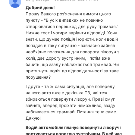
Добрий день!
Прошу Вашого роз'яснення вимоги цього
пункту - "В усіх випадках не повинно
створюватися перешкод для руху трамвая."
Нижче тест і чотири варіанти відповіді. Хочу
знати, що думає поліція і юристи, коли водій
попадає в таку ситуацію - завчасно зайняв
необхідне положення для повороту ліворуч з
колії, дає дорогу зустрічним, і потім вже
бачить, що ззаду наближається трамвай. Чи
притягнуть водія до відповідальності за таке
порушення?
І друге - та ж сама ситуація, але попереду
нашого авто вже є декілька ТЗ, які теж
збираються повернути ліворуч. Праві смуг
зайняті, вперед проїхати неможливо, ззаду
наближається трамвай. Питання те ж саме.
Дякую!
Водій автомобіля планує повернути ліворуч і
поступається дорогою зустрічним. В цей час