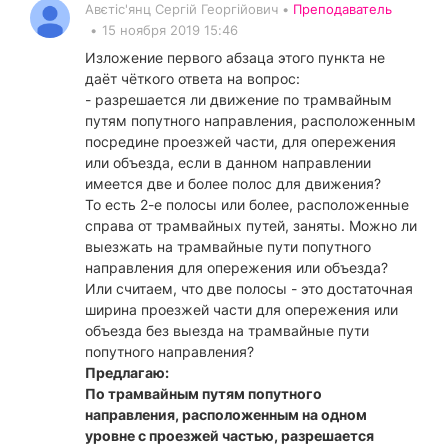
Авєтіс'янц Сергій Георгійович •
Преподаватель
•
15 ноября 2019 15:46
Изложение первого абзаца этого пункта не
даёт чёткого ответа на вопрос:
- разрешается ли движение по трамвайным
путям попутного направления, расположенным
посредине проезжей части, для опережения
или объезда, если в данном направлении
имеется две и более полос для движения?
То есть 2-е полосы или более, расположенные
справа от трамвайных путей, заняты. Можно ли
выезжать на трамвайные пути попутного
направления для опережения или объезда?
Или считаем, что две полосы - это достаточная
ширина проезжей части для опережения или
объезда без выезда на трамвайные пути
попутного направления?
Предлагаю:
По трамвайным путям попутного
направления, расположенным на одном
уровне с проезжей частью, разрешается