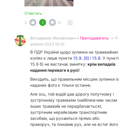
Ответить
2
0
2
Володимир Михайлович •
Преподаватель
•
11
апреля 2023 10:37
В ПДР України щодо зупинки на трамвайних
коліях є лише пункти
15.9. [б]
і
15.8.
У пункті
15.9 б) не вистачає винятку:
крім випадків
надання переваги в русі
!
Виходить, що правильним місцем зупинки із
наданих фото є тільки останнє.
Але ось, той водій дав дорогу попутному і
зустрічному трамваям (найближчим часом
інших трамваїв не передбачається),
зустрічним нерейковим транспортним
засобам, що рухаються прямо або
праворуч, та поновив рух, але не встиг його