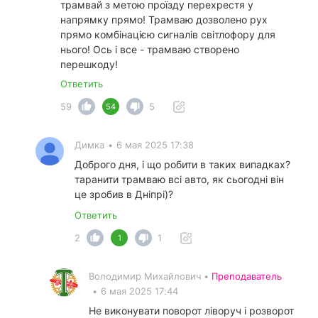
трамвай з метою проїзду перехрестя у
напрямку прямо! Трамваю дозволено рух
прямо комбінацією сигналів світлофору для
нього! Ось і все - трамваю створено
перешкоду!
Ответить
59
5
54
Димка
•
6 мая 2025 17:38
Доброго дня, і що робити в таких випадках?
таранити трамваю всі авто, як сьогодні він
це зробив в Дніпрі)?
Ответить
2
1
1
Володимир Михайлович •
Преподаватель
•
6 мая 2025 17:44
Не виконувати поворот ліворуч і розворот