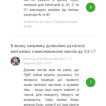
питання для категорій А, А1, С та
8
С1 викладені окремо вд питань
категорії В та В1
Коментар до курсу "Шпаргалка для
водія"
В якому напрямку дозволено рухатися
вантажівці з максимальною масою до 3.5 т.?
Пляхтур Ігор Миколайович
•
11
серпня 2022 13:37
Думаю автор мав на увазі, що
ПДР зобов`язують рухатись т/з
якомога правіше до правого
7
краю проїзної частини, а крайню
ліву - якщо інші смуги зайняті а
також для повороту ліворуч чи
розвороту, тому прямо йому
можна було, коли б усі інші смуги