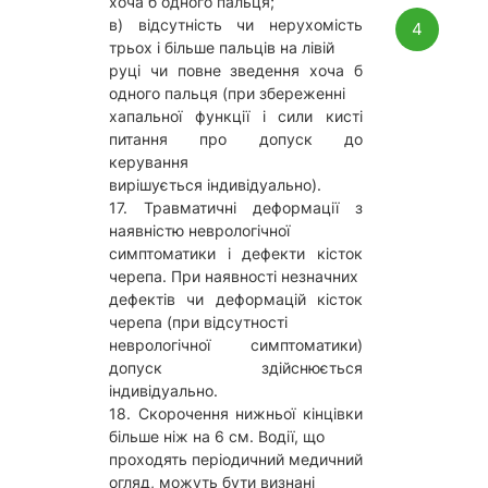
хоча б одного пальця;
в) відсутність чи нерухомість
4
трьох і більше пальців на лівій
руці чи повне зведення хоча б
одного пальця (при збереженні
хапальної функції і сили кисті
питання про допуск до
керування
вирішується індивідуально).
17. Травматичні деформації з
наявністю неврологічної
симптоматики і дефекти кісток
черепа. При наявності незначних
дефектів чи деформацій кісток
черепа (при відсутності
неврологічної симптоматики)
допуск здійснюється
індивідуально.
18. Скорочення нижньої кінцівки
більше ніж на 6 см. Водії, що
проходять періодичний медичний
огляд, можуть бути визнані