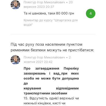
Пляхтур Ігор Миколайович
•
20
вересня 2023 20:37
4
Та ні шановна, таки 80 000 грн
Коментар до курсу "Шпаргалка для
водія"
Під час руху поза населеним пунктом
ременями безпеки можуть не пристібатися:
Пляхтур Ігор Миколайович
•
2
жовтня 2021 20:42
Про затвердження Переліку
захворювань і вад,,при яких
особа не може бути допущена
до
керування відповідними
транспортними засобами
15. Відсутність однієї верхньої чи
нижньої кінцівки, кисті чи