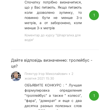
Спочатку потрібно визначитися,
що у Вас питають. Якщо питають
коли дозволено зупинку, то
1
повинно бути не менше 3-з
метрів, а от заборонено, коли
менше 3-х метрів
Коментар до курсу "Шпаргалка для
водія"
Дайте відповідь визначенню: тролейбус -
це?
Пляхтур Ігор Миколайович
•
2
жовтня 2021 15:30
ОБЪЯВИТЕ КОНКУРС : " Лучшая
формулировка определения
1
"троллейбус" а также " колесо",
"фара", "домкрат" и еще с два
десятка разных полезных слов