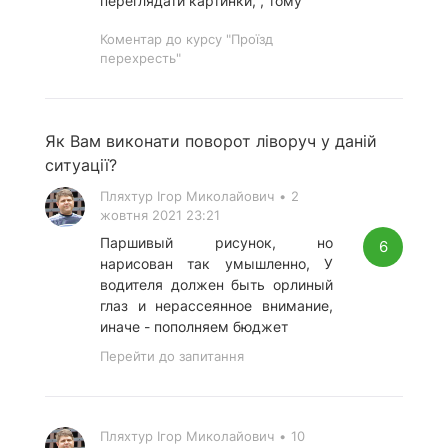
переглядати картинки, , тому
Коментар до курсу "Проїзд
перехресть"
Як Вам виконати поворот ліворуч у даній
ситуації?
Пляхтур Ігор Миколайович
•
2
жовтня 2021 23:21
Паршивый рисунок, но
6
нарисован так умышленно, У
водителя должен быть орлиный
глаз и нерассеянное внимание,
иначе - пополняем бюджет
Перейти до запитання
Пляхтур Ігор Миколайович
•
10