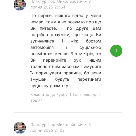
Пляхтур Ігор Миколайович
•
8
липня 2025 20:54
По перше, ніякого відео у мене
немає, тому я не розумію про що
Ви питаєте. І по друге Вам
потрібно розуміти, що якщо Ви
зупинилися і між бортом
автомобіля і суцільною
1
розміткою менше 3-х метрів, то
Ви перекриїте рух іншим
транспортним засобам і змусите
їх порушувати правила, бо вони
змушені будуть перетинати
суцільну розмітку .
Коментар до курсу "Шпаргалка для
водія"
Пляхтур Ігор Миколайович
•
8
липня 2025 21:03