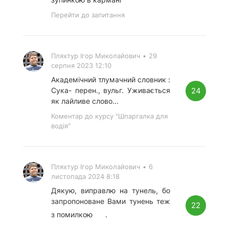
Перейти до запитання
Пляхтур Ігор Миколайович
•
29
серпня 2023 12:10
Академічний тлумачний словник :
24
Сука- перен., вульг. Уживається
як лайливе слово...
Коментар до курсу "Шпаргалка для
водія"
Пляхтур Ігор Миколайович
•
6
листопада 2024 8:18
Дякую, виправлю на тунель, бо
запропоноване Вами тунень теж
22
з помилкою
.