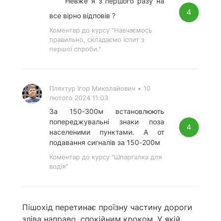
Невже я з першого разу на
4
все вірно відповів ?
Коментар до курсу "Навчаємось
правильно, складаємо іспит з
першої спроби."
Пляхтур Ігор Миколайович
•
10
лютого 2024 11:03
За 150-300м встановлюють
попереджувальні знаки поза
4
населеними пунктами. А от
подавання сигналів за 150-200м
Коментар до курсу "Шпаргалка для
водія"
Пішохід перетинає проїзну частину дороги
зліва направо, спокійним кроком. У якій