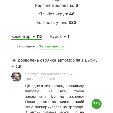
Рейтинг викладача:
6
Кількість груп:
46
Кількість учнів:
833
Коментарі • 113
Курсы • 1
За порядком
За популярністю
Чи дозволена стоянка автомобіля в цьому
місці?
Пляхтур Ігор Миколайович
•
28
травня 2022 21:25
Це одне з тих питань, правильну
відповідь на яке, треба
запам'ятати. Бо на малюнку
ніякої дороги не видно і водій
753
явно припаркувався на тротуарі.
А автор питання забув, що на