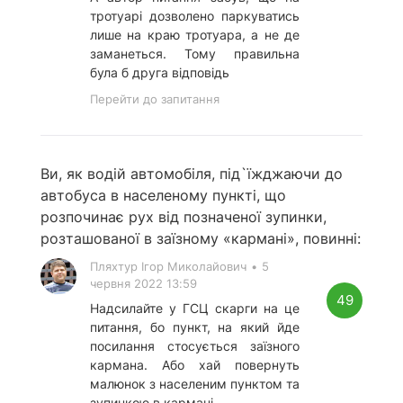
тротуарі дозволено паркуватись
лише на краю тротуара, а не де
заманеться. Тому правильна
була б друга відповідь
Перейти до запитання
Ви, як водій автомобіля, під`їжджаючи до
автобуса в населеному пункті, що
розпочинає рух від позначеної зупинки,
розташованої в заїзному «кармані», повинні:
Пляхтур Ігор Миколайович
•
5
червня 2022 13:59
49
Надсилайте у ГСЦ скарги на це
питання, бо пункт, на який йде
посилання стосується заїзного
кармана. Або хай повернуть
малюнок з населеним пунктом та
зупинкою в кармані