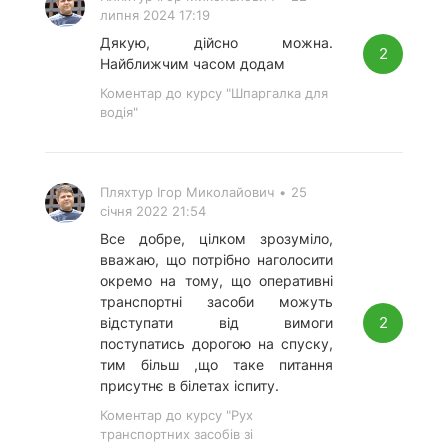
липня 2024 17:19
Дякую, дійсно можна.
2
Найближчим часом додам
Коментар до курсу "Шпаргалка для
водія"
Пляхтур Ігор Миколайович
•
25
січня 2022 21:54
Все добре, цілком зрозуміло,
вважаю, що потрібно наголосити
окремо на тому, що оперативні
транспортні засоби можуть
2
відступати від вимоги
поступатись дорогою на спуску,
тим більш ,що таке питання
присутнє в білетах іспиту.
Коментар до курсу "Рух
транспортних засобів зі