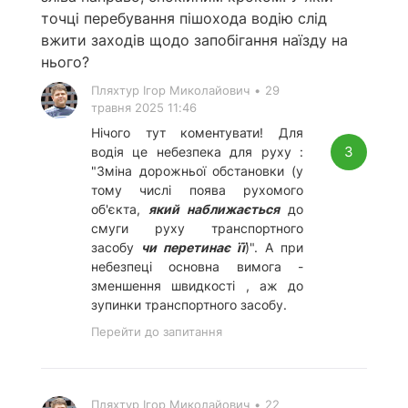
точці перебування пішохода водію слід
вжити заходів щодо запобігання наїзду на
нього?
Пляхтур Ігор Миколайович
•
29
травня 2025 11:46
Нічого тут коментувати! Для
3
водія це небезпека для руху :
"Зміна дорожньої обстановки (у
тому числі поява рухомого
об'єкта,
який наближається
до
смуги руху транспортного
засобу
чи перетинає її
)". А при
небезпеці основна вимога -
зменшення швидкості , аж до
зупинки транспортного засобу.
Перейти до запитання
Пляхтур Ігор Миколайович
•
22