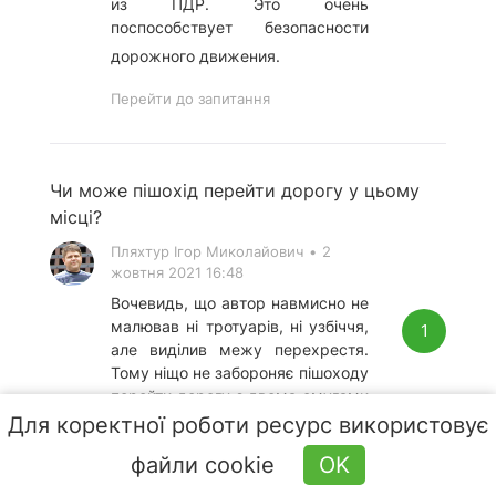
из ПДР. Это очень
поспособствует безопасности
дорожного движения.
Перейти до запитання
Чи може пішохід перейти дорогу у цьому
місці?
Пляхтур Ігор Миколайович
•
2
жовтня 2021 16:48
Вочевидь, що автор навмисно не
малював ні тротуарів, ні узбіччя,
1
але виділив межу перехрестя.
Тому ніщо не забороняє пішоходу
перейти дорогу з двома смугами
для руху під прямим кутом за
Для коректної роботи ресурс використовує
межами перехрестя.
файли cookie
OK
Перейти до запитання