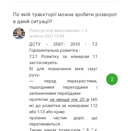
По якій траєкторії можна зробити розворот
в даній ситуації?
Пляхтур Ігор Миколайович
•
2
жовтня 2021 13:56
ДСТУ - 2587- 2010 : 7.2
Горизонтальна розмітка :
7.2.1 Розмітку за номером 1.1
застосовують:
б) для позначення меж смуг
руху:
2
— перед перехрестями,
пішохідними переходами і
залізничними переїздами
протягом
не менше ніж 20 м
(40
м) до розмітки за номерами 1.12
або 1.13 або краю
проїзних частин доріг, що
перетинаються.
Таким чином траекторія " Б " є