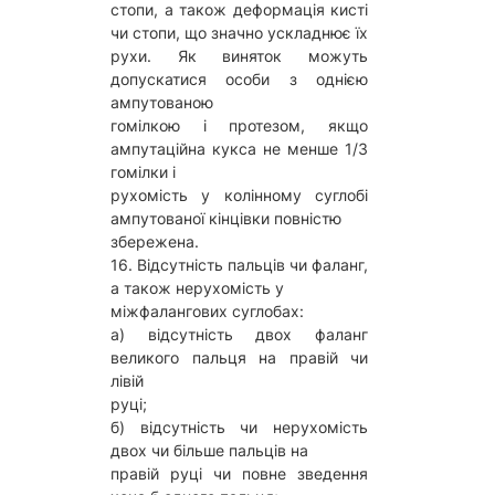
стопи, а також деформація кисті
чи стопи, що значно ускладнює їх
рухи. Як виняток можуть
допускатися особи з однією
ампутованою
гомілкою і протезом, якщо
ампутаційна кукса не менше 1/3
гомілки і
рухомість у колінному суглобі
ампутованої кінцівки повністю
збережена.
16. Відсутність пальців чи фаланг,
а також нерухомість у
міжфалангових суглобах:
а) відсутність двох фаланг
великого пальця на правій чи
лівій
руці;
б) відсутність чи нерухомість
двох чи більше пальців на
правій руці чи повне зведення