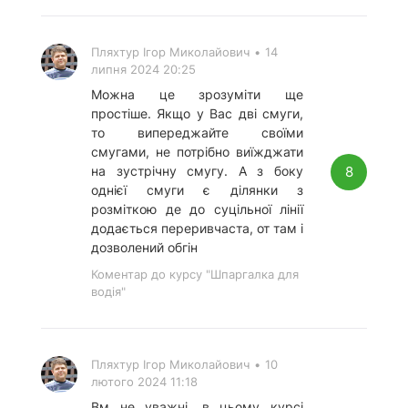
Пляхтур Ігор Миколайович
•
14
липня 2024 20:25
Можна це зрозуміти ще
простіше. Якщо у Вас дві смуги,
то випереджайте своїми
смугами, не потрібно виїжджати
8
на зустрічну смугу. А з боку
однієї смуги є ділянки з
розміткою де до суцільної лінії
додається переривчаста, от там і
дозволений обгін
Коментар до курсу "Шпаргалка для
водія"
Пляхтур Ігор Миколайович
•
10
лютого 2024 11:18
Вм не уважні, в цьому курсі