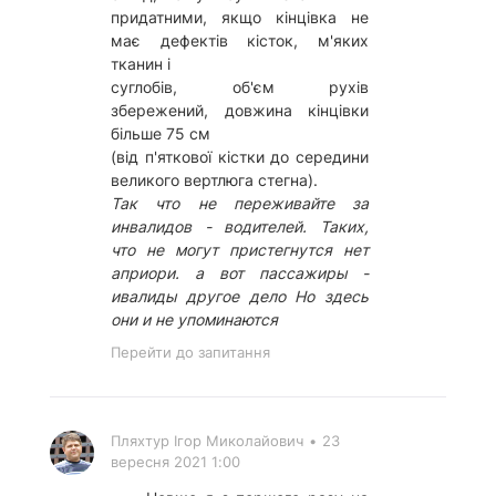
придатними, якщо кінцівка не
має дефектів кісток, м'яких
тканин і
суглобів, об'єм рухів
збережений, довжина кінцівки
більше 75 см
(від п'яткової кістки до середини
великого вертлюга стегна).
Так что не переживайте за
инвалидов - водителей. Таких,
что не могут пристегнутся нет
априори. а вот пассажиры -
ивалиды другое дело Но здесь
они и не упоминаются
Перейти до запитання
Пляхтур Ігор Миколайович
•
23
вересня 2021 1:00