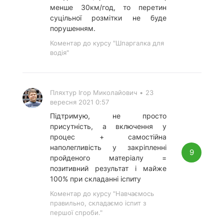
менше 30км/год, то перетин
суцільної розмітки не буде
порушенням.
Коментар до курсу "Шпаргалка для
водія"
Пляхтур Ігор Миколайович
•
23
вересня 2021 0:57
Підтримую, не просто
присутність, а включення у
процес + самостійна
наполегливість у закріпленні
9
пройденого матеріалу =
позитивний результат і майже
100% при складанні іспиту
Коментар до курсу "Навчаємось
правильно, складаємо іспит з
першої спроби."