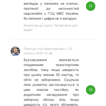
виглядає у питаннях на іспитах,
11
претензії до неточностей
надсилайте у ГСЦ МВС України,
бо питання і цифри не я вигадую
Коментар до курсу "Шпаргалка для
водія"
Пляхтур Ігор Миколайович
•
10
лютого 2024 10:48
Буксирування вважається
поодиноким транспортним
засобом, тому якщо швидкість
при цьому менше 30 км/год, то
обгін не заборонено. Суцільна
лінія розмітки застосовується із
10
цим знаком постійно, як
додаткове нагадування про
заборону обгону. Але, якщо
швидкість т/з, якого обганяють,