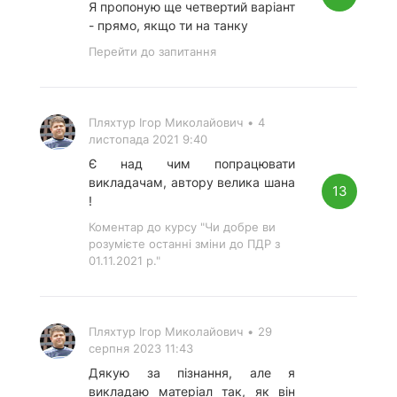
Я пропоную ще четвертий варіант
- прямо, якщо ти на танку
Перейти до запитання
Пляхтур Ігор Миколайович
•
4
листопада 2021 9:40
Є над чим попрацювати
викладачам, автору велика шана
13
!
Коментар до курсу "Чи добре ви
розумієте останні зміни до ПДР з
01.11.2021 р."
Пляхтур Ігор Миколайович
•
29
серпня 2023 11:43
Дякую за пізнання, але я
викладаю матеріал так, як він