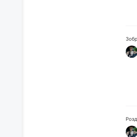
Зобр
Розд