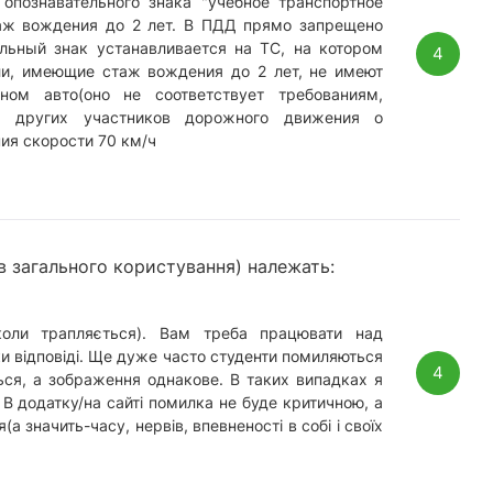
опознавательного знака "учебное транспортное
аж вождения до 2 лет. В ПДД прямо запрещено
льный знак устанавливается на ТС, на котором
4
ли, имеющие стаж вождения до 2 лет, не имеют
ном авто(оно не соответствует требованиям,
 других участников дорожного движения о
ия скорости 70 км/ч
в загального користування) належать:
нколи трапляється). Вам треба працювати над
и відповіді. Ще дуже часто студенти помиляються
4
ься, а зображення однакове. В таких випадках я
В додатку/на сайті помилка не буде критичною, а
а значить-часу, нервів, впевненості в собі і своїх