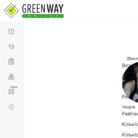
(Вик
Водійс
Автош
Місто
Рейти
теорія
Рейти
Кількі
Кількі