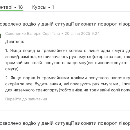
нтарі • 18
Курсы • 1
озволено водію у даній ситуації виконати поворот ліво
Соколенко Валерія Сергіївна
•
20 січня 2025 9:24
Дивіться:
1. Якщо поряд із трамвайною колією є лише одна смуга дл
знаки/розмітка, які визначають рух смугою(скоріш за все, так
трамвайних колій попутного напрямку(ви використовуєте 
смугу)
2. Якщо поряд із трамвайними коліями попутного напрямку
скоріш за все, будуть знаки, які показують рух смугами , і п
для наземного транспорту(тобто виїзд на трамвайні колії по
Перейти до запитання
озволено водію у даній ситуації виконати поворот ліво