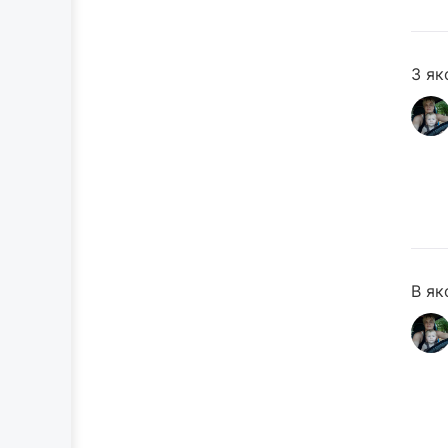
З як
В як