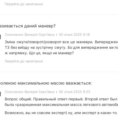
Перейти до запитання
азивається даний маневр?
Соколенко Валерія Сергіївна
•
30 січня 2025 9:18
Зміна смуги/поворот/розворот-все це маневри. Випереджен
ТЗ без виїзду на зустрічну смугу. Бо для випередження ви п
ж напрямку. Що це, якщо не маневр?
Перейти до запитання
воленою максимальною масою вважається:
Соколенко Валерія Сергіївна
•
30 січня 2025 9:25
Вопрос общий. Правильный ответ-первый. Второй ответ бы
была «разрешенная максимальная масса легкового автомоб
Возможно, вы не совсем эксперт) ну, или эксперт в каких-то