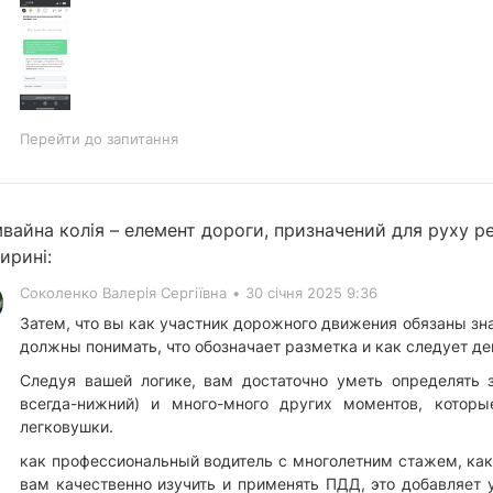
Перейти до запитання
вайна колія – елемент дороги, призначений для руху р
ирині:
Соколенко Валерія Сергіївна
•
30 січня 2025 9:36
Затем, что вы как участник дорожного движения обязаны зн
должны понимать, что обозначает разметка и как следует де
Следуя вашей логике, вам достаточно уметь определять 
всегда-нижний) и много-много других моментов, котор
легковушки.
как профессиональный водитель с многолетним стажем, как
вам качественно изучить и применять ПДД, это добавляет 