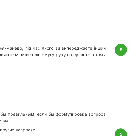
ня-маневр, під час якого ви випереджаєте інший
6
овинні змінити свою смугу руху на сусідню в тому
л бы правильным, если бы формулировка вопроса
иля».
 других вопросах.
5