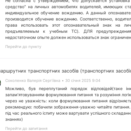
Не согласна с утверждением, что допускается установка 
средство" на личных автомобилях водителей, имеющих ст
индивидуальное обучение вождению. А данный опознавате
производится обучение вождению. Соответственно, водите
права использовать этот опознавательный знак на лич
предъявляемым к учебным ТС). ДЛЯ предупреждения
недостаточном опыте должен использоваться знак ограничен
Перейти до пункту
аршрутних транспортних засобів (транспортних засобі
Соколенко Валерія Сергіївна
•
30 січня 2025 9:04
Можливо, був переплутаний порядок відповідей(таке і
запамʼятовуванням формулювання питання та розуміння логік
через не уважність: коли формулювання питання відрізняєт
рекомендую: побачили зображення-уважно читайте питання. 
під час реального іспиту може вартувати успішного складання(
знаннях)
Перейти до запитання