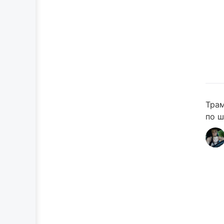
Трам
по ш