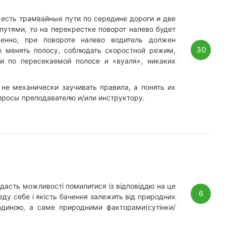
и есть трамвайные пути по середине дороги и две
утями, то на перекрестке поворот налево будет
венно, при повороте налево водитель должен
30
е менять полосу, соблюдать скоростной режим,
и по пересекаемой полосе и «вуаля», никаких
не механически заучивать правила, а понять их
опросы преподавателю и/или инструктору.
 дасть можливості помилитися із відповіддю на це
6
еду себе і якість бачення залежить від природних
юдиною, а саме природними факторами(сутінки/