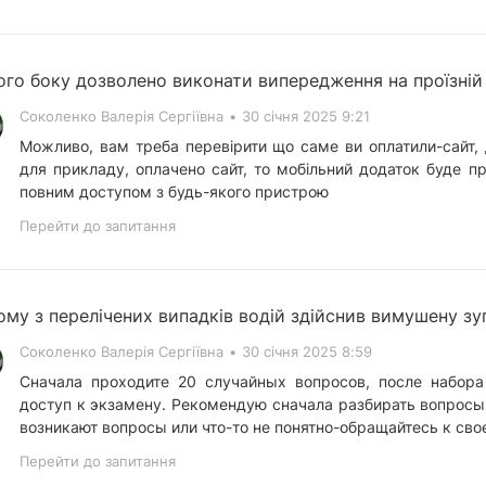
ого боку дозволено виконати випередження на проїзній
Соколенко Валерія Сергіївна
•
30 січня 2025 9:21
Можливо, вам треба перевірити що саме ви оплатили-сайт, 
для прикладу, оплачено сайт, то мобільний додаток буде п
повним доступом з будь-якого пристрою
Перейти до запитання
ому з перелічених випадків водій здійснив вимушену зу
Соколенко Валерія Сергіївна
•
30 січня 2025 8:59
Сначала проходите 20 случайных вопросов, после набора
доступ к экзамену. Рекомендую сначала разбирать вопросы 
возникают вопросы или что-то не понятно-обращайтесь к сво
Перейти до запитання