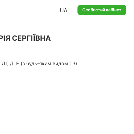
UA
Особистий кабінет
ІЯ СЕРГІЇВНА
, Д1, Д, E (з будь-яким видом ТЗ)