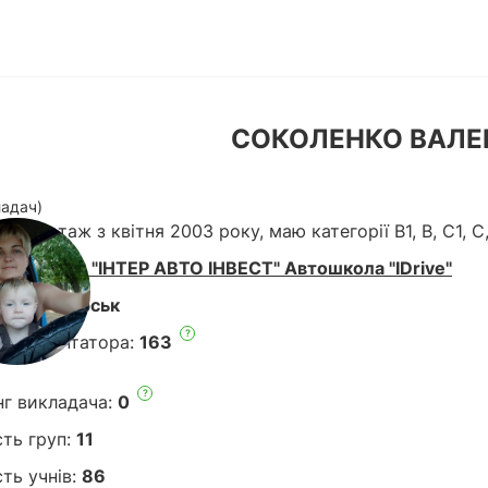
СОКОЛЕНКО ВАЛЕР
ладач)
ький стаж з квітня 2003 року, маю категорії В1, В, С1, С
кола:
ТОВ "ІНТЕР АВТО ІНВЕСТ" Автошкола "IDrive"
:
Краматорськ
?
нг коментатора:
163
?
нг викладача:
0
сть груп:
11
сть учнів:
86