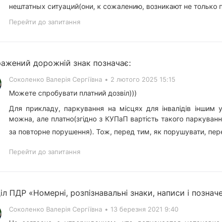
нештатных ситуаций(они, к сожалению, возникают не только 
Перейти до запитання
ажений дорожній знак позначає:
Соколенко Валерія Сергіївна
•
2 лютого 2025 15:15
Можете спробувати платний дозвіл)))
Для прикладу, паркування на місцях для інвалідів іншим 
можна, але платно(згідно з КУПаП вартість такого паркуван
за повторне порушення). Тож, перед тим, як порушувати, пер
Перейти до запитання
іл ПДР «Номерні, розпізнавальні знаки, написи і познач
Соколенко Валерія Сергіївна
•
13 березня 2021 9:40