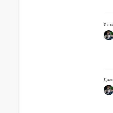
Як н
Доз