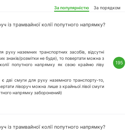
За популярністю
За порядком
руч із трамвайної колії попутного напрямку?
я руху наземних транспортних засобів, відсутні
их знаків/розмітки не буде), то повертати можна з
195
колії попутного напрямку як свою крайню ліву
 є дві смуги для руху наземного транспорту-то,
овертати ліворуч можна лише з крайньої лівої смуги
путного напрямку заборонений)
руч із трамвайної колії попутного напрямку?