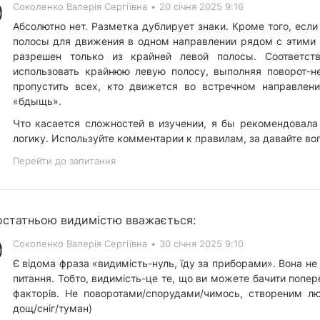
Соколенко Валерія Сергіївна
•
20 січня 2025 9:16
Абсолютно нет. Разметка дублирует знаки. Кроме того, есл
полосы для движения в одном направлении рядом с этими п
разрешен только из крайней левой полосы. Соответст
использовать крайнюю левую полосу, выполняя поворот-н
пропустить всех, кто движется во встречном направлени
«бдыщь».
Что касается сложностей в изучении, я бы рекомендовала 
логику. Используйте комментарии к правилам, за давайте в
Перейти до запитання
статньою видимістю вважається:
Соколенко Валерія Сергіївна
•
30 січня 2025 9:10
Є відома фраза «видимість-нуль, їду за приборами». Вона не
питання. Тобто, видимість-це те, що ви можете бачити попер
факторів. Не поворотами/спорудами/чимось, створеним л
дощ/сніг/туман)