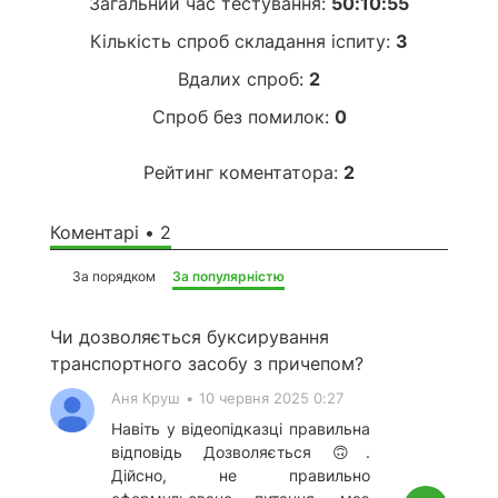
Загальний час тестування:
50:10:55
Кількість спроб складання іспиту:
3
Вдалих спроб:
2
Спроб без помилок:
0
Рейтинг коментатора:
2
Коментарі • 2
За порядком
За популярністю
Чи дозволяється буксирування
транспортного засобу з причепом?
Аня Круш
•
10 червня 2025 0:27
Навіть у відеопідказці правильна
відповідь Дозволяється 🙃.
Дійсно, не правильно