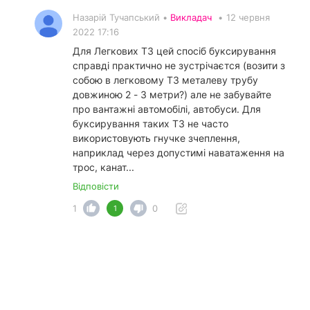
Назарій Тучапський •
Викладач
•
12 червня
2022 17:16
Для Легкових ТЗ цей спосіб буксирування
справді практично не зустрічаєтся (возити з
собою в легковому ТЗ металеву трубу
довжиною 2 - 3 метри?) але не забувайте
про вантажні автомобілі, автобуси. Для
буксирування таких ТЗ не часто
використовують гнучке зчеплення,
наприклад через допустимі наватаження на
трос, канат...
Відповісти
1
0
1