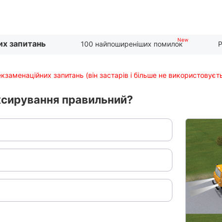
их запитань
100 найпоширеніших помилок
Р
екзаменаційних запитань (він застарів і більше не використовуєт
уксирування правильний?