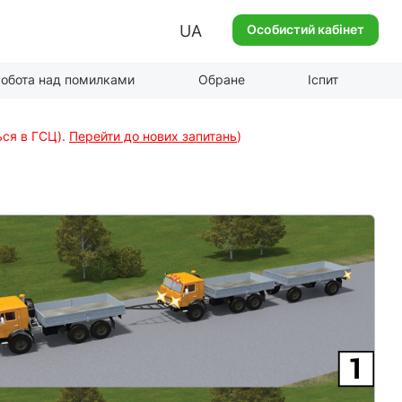
UA
Особистий кабінет
обота над помилками
Обране
Іспит
ься в ГСЦ).
Перейти до нових запитань
)