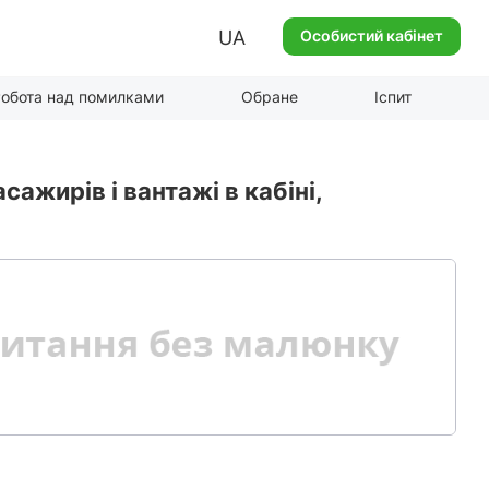
UA
Особистий кабінет
обота над помилками
Обране
Іспит
жирів і вантажі в кабіні,