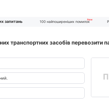
их запитань
100 найпоширеніших помилок
Р
х транспортних засобів перевозити паса
ний.