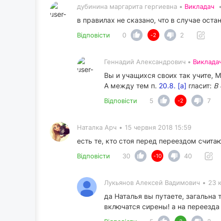
дубинина маргарита гергиевна •
Викладач
в правилах не сказано, что в случае ост
Відповісти
0
2
-2
Геннадий Александрович •
Виклада
Вы и учащихся своих так учите, 
А между тем п.
20.8. [а]
гласит:
В
Відповісти
5
7
-2
Наталка Арч
•
15 червня 2018 15:59
есть те, кто стоя перед переездом счита
Відповісти
30
40
-10
Лукьянов Алексей Вадимович
•
23 
да Наталья вы путаете, загальна 
включатся сирены! а на переезда