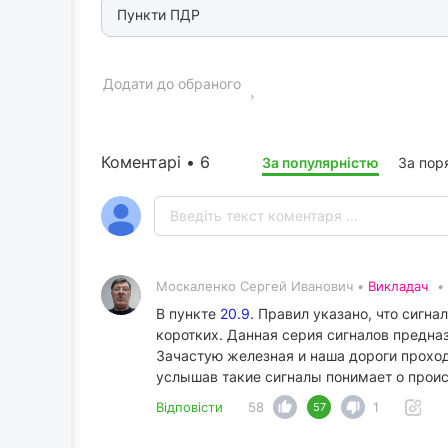
Пункти ПДР
Додати до обраного
Коментарі • 6
За популярністю
За пор
Москаленко Сергей Иванович •
Викладач
•
В пункте
20.9.
Правил указано, что сигна
коротких. Данная серия сигналов предн
Зачастую железная и наша дороги проход
услышав такие сигналы понимает о прои
Відповісти
58
1
57