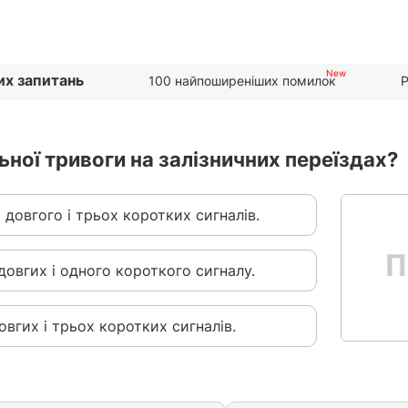
их запитань
100 найпоширеніших помилок
Р
ної тривоги на залізничних переїздах?
 довгого і трьох коротких сигналів.
довгих і одного короткого сигналу.
овгих і трьох коротких сигналів.