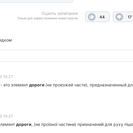
Оцініть запитання
44
17
Тільки для зареєстрованих користувачів
ядком
3 19:27
- это элемент
дороги
(не проезжей части), предназначенный д
3 19:27
елемент
дороги
, (не проїзної частини) призначений для руху піш