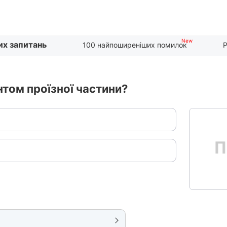
их запитань
100 найпоширеніших помилок
Р
том проїзної частини?