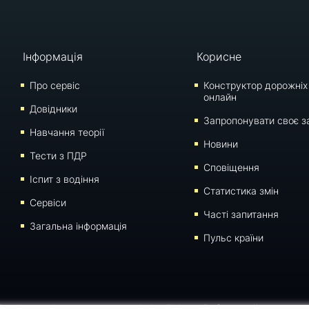
Інформація
Корисне
Про сервіс
Конструктор дорожніх
онлайн
Довідники
Запропонувати своє з
Навчання теорії
Новини
Тести з ПДР
Сповіщення
Iспит з водіння
Статистика змін
Сервіси
Часті запитання
Загальна інформація
Пульс країни
 сторінки для відтворення, переносу на інші носії інформації заборонено. Час останнього 