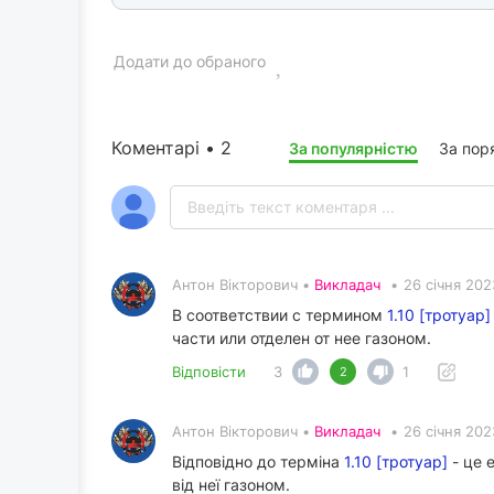
Додати до обраного
Коментарі • 2
За популярністю
За пор
Антон Вікторович •
Викладач
•
26 січня 202
В соответствии с термином
1.10 [тротуар]
части или отделен от нее газоном.
Відповісти
3
1
2
Антон Вікторович •
Викладач
•
26 січня 202
Відповідно до терміна
1.10 [тротуар]
- це 
від неї газоном.