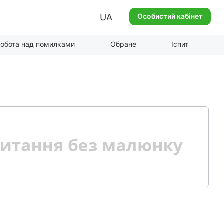
UA
Особистий кабінет
обота над помилками
Обране
Іспит