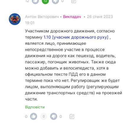
12
0
12
Антон Вікторович •
Викладач
•
26 січня 2023
19:01
Участником дорожного движения, согласно
термину
1.10 [учасник дорожнього руху]
,
является лицо, принимающее
непосредственное участие в процессе
движения на дороге как пешеход, водитель,
пассажир, погонщик животных. Также сюда
можно добавить и велосипедиста, хотя в
официальном тексте ПДД его в данном
термине пока что нет. Регулировщик же будет
лицом, выполняющим работу (регулирующим
движение транспортных средств) на проезжей
части.
Відповісти
0
0
0