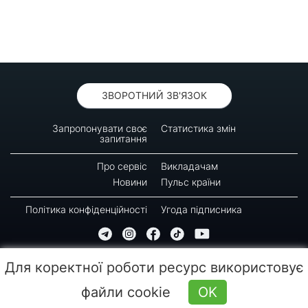
ЗВОРОТНИЙ ЗВ'ЯЗОК
Запропонувати своє
Статистика змін
запитання
Про сервіс
Викладачам
Новини
Пульс країни
Політика конфіденційності
Угода підписника
© 2016-2026 GREEN-WAY
Для коректної роботи ресурс використовує
Копіювання, передрук або використання матеріалів цієї сторінки для відтворення,
переносу на інші носії інформації заборонено. Час останнього оновлення: 09:30
файли cookie
OK
(07.08.2026)