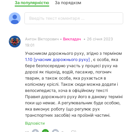
За популярністю
За порядком
Антон Вікторович •
Викладач
•
26 січня 2023
19:01
Учасником дорожнього руху, згідно з терміном
1.10 [учасник дорожнього руху]
, є особа, яка
бере безпосередню участь у процесі руху на
дорозі як пішохід, водій, пасажир, погонич
тварин, а також особа, яка рухається в
колісному кріслі. Також сюди можна додати і
велосипедиста, хоча в офіційному тексті
Правил дорожнього руху його в даному терміні
поки що немає. А регулювальник буде особою,
яка виконує роботу (що регулює рух
транспортних засобів) на проїзній частині.
Відповісти