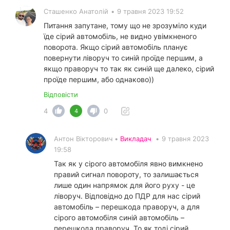
Сташенко Анатолій
•
9 травня 2023 19:52
Питання запутане, тому що не зрозуміло куди
їде сірий автомобіль, не видно увімкненого
поворота. Якщо сірий автомобіль планує
повернути ліворуч то синій проїде першим, а
якщо праворуч то так як синій ще далеко, сірий
проїде першим, або однаково))
Відповісти
4
0
4
Антон Вікторович •
Викладач
•
9 травня 2023
19:58
Так як у сірого автомобіля явно вимкнено
правий сигнал повороту, то залишається
лише один напрямок для його руху - це
ліворуч. Відповідно до ПДР для нас сірий
автомобіль – перешкода праворуч, а для
сірого автомобіля синій автомобіль –
перешкода праворуч. То як тоді сірий