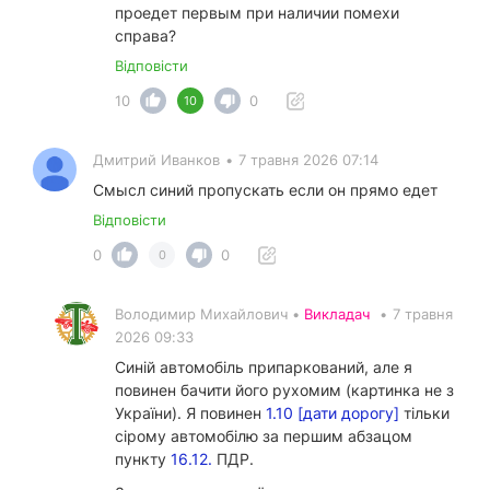
проедет первым при наличии помехи
справа?
Відповісти
10
0
10
Дмитрий Иванков
•
7 травня 2026 07:14
Смысл синий пропускать если он прямо едет
Відповісти
0
0
0
Володимир Михайлович •
Викладач
•
7 травня
2026 09:33
Синій автомобіль припаркований, але я
повинен бачити його рухомим (картинка не з
України). Я повинен
1.10 [дати дорогу]
тільки
сірому автомобілю за першим абзацом
пункту
16.12.
ПДР.