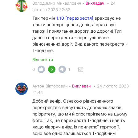
Володимир Михайлович •
Викладач
•
24
лютого 2023 22:32
Так термін
1.10 [перехрестя]
враховує не
тільки перехрещення доріг, а враховує
також і прилягання дороги до дороги! Тип
даного перехрестя - нерегульоване
рівнозначних доріг. Вид даного перехрестя -
Т-подібне.
Відповісти
6
1
5
Антон Вікторович •
Викладач
•
24 лютого 2023
21:44
Добрий вечір. Ознакою рівнозначного
перехрестя є відсутність дорожніх знаків
пріоритету, що ми й спостерігаємо на цьому
фото. Так, це перехрестя Т-подібне, і навіть
якщо ліворуч виїзд із прилеглої території,
воно все одно залишається Т-подібним