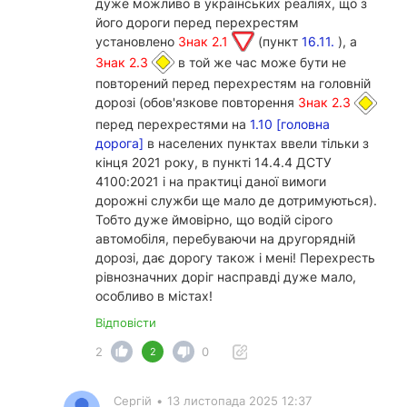
дуже можливо в українських реаліях, що з
його дороги перед перехрестям
установлено
Знак 2.1
(пункт
16.11.
), а
Знак 2.3
в той же час може бути не
повторений перед перехрестям на головній
дорозі (обов'язкове повторення
Знак 2.3
перед перехрестями на
1.10 [головна
дорога]
в населених пунктах ввели тільки з
кінця 2021 року, в пункті 14.4.4 ДСТУ
4100:2021 і на практиці даної вимоги
дорожні служби ще мало де дотримуються).
Тобто дуже ймовірно, що водій сірого
автомобіля, перебуваючи на другорядній
дорозі, дає дорогу також і мені! Перехресть
рівнозначних доріг насправді дуже мало,
особливо в містах!
Відповісти
2
0
2
Сергій
•
13 листопада 2025 12:37