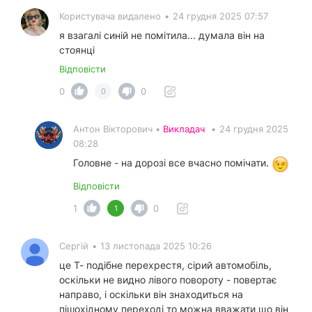
Користувача видалено
•
24 грудня 2025 07:57
я взагалі синій не помітила... думала він на
стоянці
Відповісти
0
0
0
Антон Вікторович •
Викладач
•
24 грудня 2025
08:28
Головне - на дорозі все вчасно помічати.
Відповісти
1
0
1
Сергій
•
13 листопада 2025 10:26
це Т- подібне перехрестя, сірий автомобіль,
оскільки не видно лівого повороту - повертає
направо, і оскільки він знаходиться на
пішохідному переході то можна вважати що він