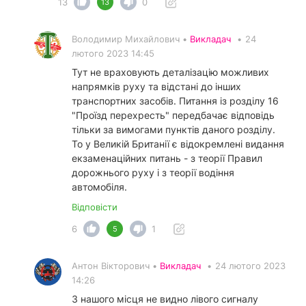
13
0
13
Володимир Михайлович •
Викладач
•
24
лютого 2023 14:45
Тут не враховують деталізацію можливих
напрямків руху та відстані до інших
транспортних засобів. Питання із розділу 16
"Проїзд перехресть" передбачає відповідь
тільки за вимогами пунктів даного розділу.
То у Великій Британії є відокремлені видання
екзаменаційних питань - з теорії Правил
дорожнього руху і з теорії водіння
автомобіля.
Відповісти
6
1
5
Антон Вікторович •
Викладач
•
24 лютого 2023
14:26
З нашого місця не видно лівого сигналу