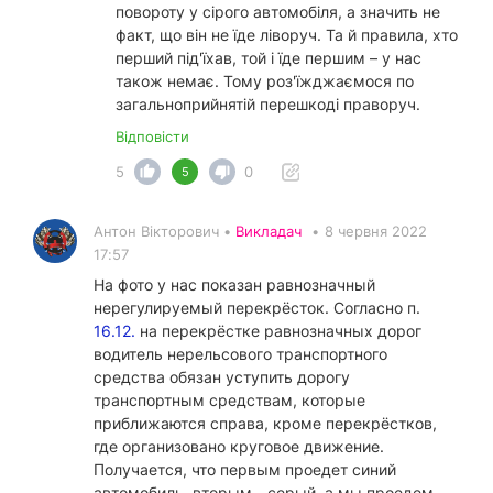
повороту у сірого автомобіля, а значить не
факт, що він не їде ліворуч. Та й правила, хто
перший під'їхав, той і їде першим – у нас
також немає. Тому роз'їжджаємося по
загальноприйнятій перешкоді праворуч.
Відповісти
5
0
5
Антон Вікторович •
Викладач
•
8 червня 2022
17:57
На фото у нас показан равнозначный
нерегулируемый перекрёсток. Согласно п.
16.12.
на перекрёстке равнозначных дорог
водитель нерельсового транспортного
средства обязан уступить дорогу
транспортным средствам, которые
приближаются справа, кроме перекрёстков,
где организовано круговое движение.
Получается, что первым проедет синий
автомобиль, вторым - серый, а мы проедем