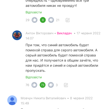
очередность - одновременно все три
автомобиля никак не проедут!
Відповісти
29
21
8
Антон Вікторович •
Викладач
•
17 червня 2022
14:07
При том, что синий автомобиль будет
помехой справа для серого автомобиля. А
серый автомобиль будет помехой справа
для нас. И получается в общем зачёте, что
нам придётся и синий и серый автомобили
пропускать.
Відповісти
76
3
73
Мовчун Никита Виталийович
•
8 червня 2022
15:49