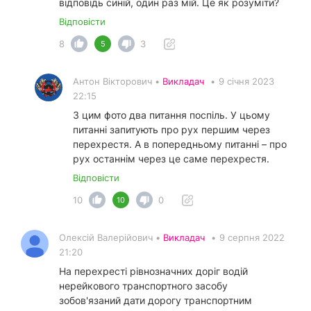
відповідь синій, один раз мій. Це як розуміти?
Відповісти
8
3
5
Антон Вікторович •
Викладач
•
9 січня 2023
22:15
З цим фото два питання поспіль. У цьому
питанні запитують про рух першим через
перехрестя. А в попередньому питанні – про
рух останнім через це саме перехрестя.
Відповісти
10
0
10
Олексій Валерійович •
Викладач
•
9 серпня 2022
21:20
На перехресті рівнозначних доріг водій
нерейкового транспортного засобу
зобов'язаний дати дорогу транспортним