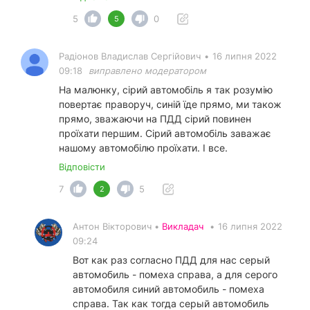
5
0
5
Радіонов Владислав Сергійович
•
16 липня 2022
09:18
виправлено модератором
На малюнку, сірий автомобіль я так розумію
повертає праворуч, синій їде прямо, ми також
прямо, зважаючи на ПДД сірий повинен
проїхати першим. Сірий автомобіль заважає
нашому автомобілю проїхати. І все.
Відповісти
7
5
2
Антон Вікторович •
Викладач
•
16 липня 2022
09:24
Вот как раз согласно ПДД для нас серый
автомобиль - помеха справа, а для серого
автомобиля синий автомобиль - помеха
справа. Так как тогда серый автомобиль