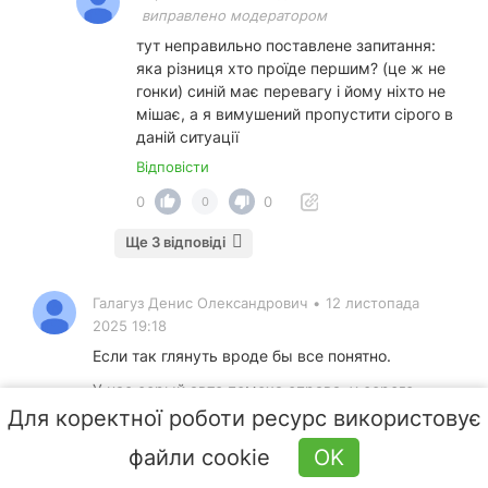
виправлено модератором
тут неправильно поставлене запитання:
яка різниця хто проїде першим? (це ж не
гонки) синій має перевагу і йому ніхто не
мішає, а я вимушений пропустити сірого в
даній ситуації
Відповісти
0
0
0
Ще 3 відповіді
Галагуз Денис Олександрович
•
12 листопада
2025 19:18
Если так глянуть вроде бы все понятно.
У нас серый авто помеха справа ,у серого
авто- помеха справа синий авто ,но у синего
Для коректної роботи ресурс використовує
авто же нету помехи справа и едет он прямо
файли cookie
OK
Відповісти