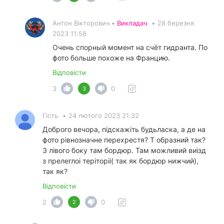
Антон Вікторович •
Викладач
•
28 березня
2023 11:58
Очень спорный момент на счёт гидранта. По
фото больше похоже на Францию.
Відповісти
3
0
3
Гість
•
24 лютого 2023 21:32
Доброго вечора, підскажіть будьласка, а де на
фото рівнозначне перехрестя? Т образний так?
З лівого боку там бордюр. Там можливий виізд
з прелеглоі теріторіі( так як бордюр нижчий),
так як?
Відповісти
2
0
2