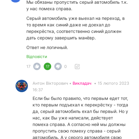
Мы обязаны пропустить серый автомобиль т.к.
у нас помеха справа.
Серый автомобиль уже выехал на переход, в
то время как синий даже не доехал до
перекрёстка, соответственно синий должен
дать серому завершить манёвр.
Ответ не логичный.
Відповісти
17
0
17
Антон Вікторович •
Викладач
•
15 лютого 2023
16:37
Если бы было правило, что первым едет тот,
кто первым подъехал к перекрёстку - тогда
да, серый автомобиль ехал бы первый. Но у
нас, как Вы уже написали, действует
помеха справа. А согласно ней мы должны
пропустить свою помеху справа - серый
автомобиль. А у серого автомобиля свою