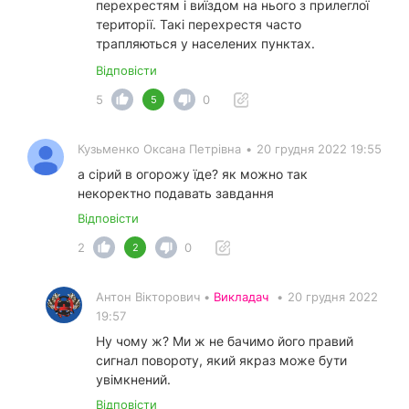
перехрестям і виїздом на нього з прилеглої
території. Такі перехрестя часто
трапляються у населених пунктах.
Відповісти
5
0
5
Кузьменко Оксана Петрівна
•
20 грудня 2022 19:55
а сірий в огорожу їде? як можно так
некоректно подавать завдання
Відповісти
2
0
2
Антон Вікторович •
Викладач
•
20 грудня 2022
19:57
Ну чому ж? Ми ж не бачимо його правий
сигнал повороту, який якраз може бути
увімкнений.
Відповісти