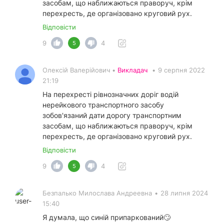
засобам, що наближаються праворуч, крім
перехресть, де організовано круговий рух.
Відповісти
9
4
5
Олексій Валерійович •
Викладач
•
9 серпня 2022
21:19
На перехресті рівнозначних доріг водій
нерейкового транспортного засобу
зобов'язаний дати дорогу транспортним
засобам, що наближаються праворуч, крім
перехресть, де організовано круговий рух.
Відповісти
9
4
5
Безпалько Милослава Андреевна
•
28 липня 2024
15:40
Я думала, що синій припаркований🙄