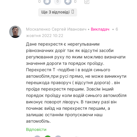
0
0
0
Ще 3 відповіді
Москаленко Сергей Иванович •
Викладач
•
6
жовтня 2022 10:22
Дане перехрестя є нерегульваним
рівнозначних доріг так як відсутні засоби
регулювання руху по яким можливо визначати
значення дороги та порядок проїзду.
Перехрестя Т -подібне і в водія синього
автомобіля,при русі прямо, не може виникнути
перешкода праворуч ( відсутня дорога) . він
проїде перехрестя першим. Зовсім інший
порядок проїзду коли водій синього автомобіля
виконує поворот ліворуч. В такому разі він
починає виїзд на перехрестя першим, а
залишає останнім пропускаючи наш
автомобіль.
Відповісти