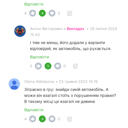
Відповісти
4
0
4
Антон Вікторович •
Викладач
•
28 липня 2024
15:43
І тим не менш, його додали у варіанти
відповідей, як автомобіль, що рухається.
Відповісти
5
0
5
Olena Abbiasova
•
23 травня 2023 15:16
Зіграємо в гру: знайди синій автомобіль. А
може він взагалі стоїть з порушенням правил?
В такому місці це взагалі не дивина
Відповісти
4
0
4