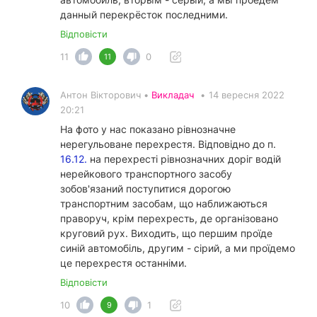
данный перекрёсток последними.
Відповісти
11
0
11
Антон Вікторович •
Викладач
•
14 вересня 2022
20:21
На фото у нас показано рівнозначне
нерегульоване перехрестя. Відповідно до п.
16.12.
на перехресті рівнозначних доріг водій
нерейкового транспортного засобу
зобов'язаний поступитися дорогою
транспортним засобам, що наближаються
праворуч, крім перехресть, де організовано
круговий рух. Виходить, що першим проїде
синій автомобіль, другим - сірий, а ми проїдемо
це перехрестя останніми.
Відповісти
10
1
9