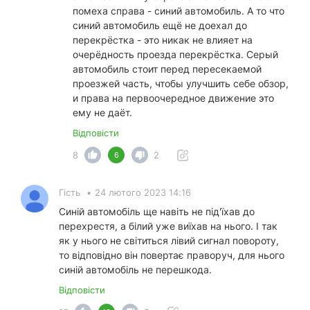
помеха справа - синий автомобиль. А то что
синий автомобиль ещё не доехал до
перекрёстка - это никак не влияет на
очерёдность проезда перекрёстка. Серый
автомобиль стоит перед пересекаемой
проезжей часть, чтобы улучшить себе обзор,
и права на первоочередное движение это
ему не даёт.
Відповісти
8
2
6
Гість
•
24 лютого 2023 14:16
Синій автомобіль ще навіть не під'їхав до
перехрестя, а білий уже виїхав на нього. І так
як у нього не світиться лівий сигнал повороту,
то відповідно він повертає праворуч, для нього
синій автомобіль не перешкода.
Відповісти