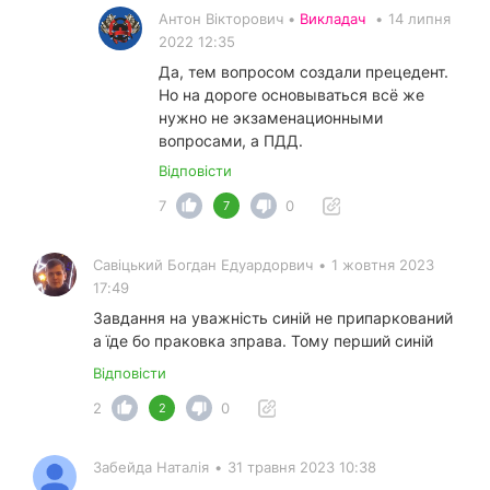
Антон Вікторович •
Викладач
•
14 липня
2022 12:35
Да, тем вопросом создали прецедент.
Но на дороге основываться всё же
нужно не экзаменационными
вопросами, а ПДД.
Відповісти
7
0
7
Савіцький Богдан Едуардорвич
•
1 жовтня 2023
17:49
Завдання на уважність синій не припаркований
а їде бо праковка зправа. Тому перший синій
Відповісти
2
0
2
Забейда Наталія
•
31 травня 2023 10:38