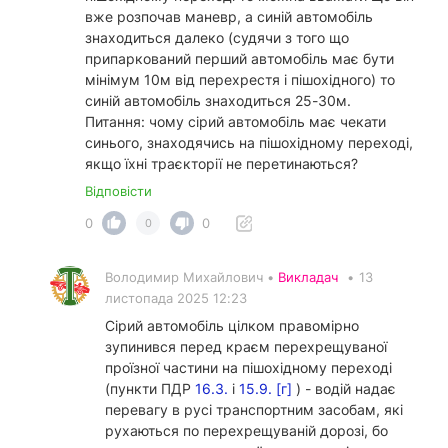
вже розпочав маневр, а синій автомобіль
знаходиться далеко (судячи з того що
припаркований перший автомобіль має бути
мінімум 10м від перехрестя і пішохідного) то
синій автомобіль знаходиться 25-30м.
Питання: чому сірий автомобіль має чекати
синього, знаходячись на пішохідному переході,
якщо їхні траєкторії не перетинаються?
Відповісти
0
0
0
Володимир Михайлович •
Викладач
•
13
листопада 2025 12:23
Сірий автомобіль цілком правомірно
зупинився перед краєм перехрещуваної
проїзної частини на пішохідному переході
(пункти ПДР
16.3.
і
15.9. [г]
) - водій надає
перевагу в русі транспортним засобам, які
рухаються по перехрещуваній дорозі, бо