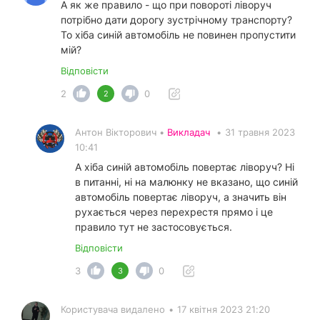
А як же правило - що при повороті ліворуч
потрібно дати дорогу зустрічному транспорту?
То хіба синій автомобіль не повинен пропустити
мій?
Відповісти
2
0
2
Антон Вікторович •
Викладач
•
31 травня 2023
10:41
А хіба синій автомобіль повертає ліворуч? Ні
в питанні, ні на малюнку не вказано, що синій
автомобіль повертає ліворуч, а значить він
рухається через перехрестя прямо і це
правило тут не застосовується.
Відповісти
3
0
3
Користувача видалено
•
17 квітня 2023 21:20