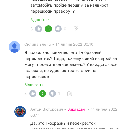
автомобіль проїде першим за наявності
перешкоди праворуч?
Відповісти
3
0
3
Силина Елена
•
14 липня 2022 00:10
Я правильно понимаю, это Т-образный
перекресток? Тогда, почему синий и серый не
могут проехать одновремено? У каждого своя
полоса и, по идее, их траектории не
пересекаются
Відповісти
4
1
3
Антон Вікторович •
Викладач
•
14 липня 2022
08:11
Да, это Т-образный перекрёсток.