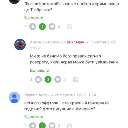
Як сірий автомобіль може проїхати прямо якщо
це Т-образка?
Відповісти
2
0
2
Антон Вікторович •
Викладач
•
17 квітня 2023
21:29
Ми ж не бачимо його правий сигнал
повороту, який якраз може бути увімкнений.
Відповісти
3
0
3
Павлов Антон
•
28 березня 2023 11:54
немного оффтопа - это красный пожарный
гидрант? фото ситуации в Америке?
Відповісти
2
0
2