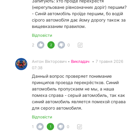
Запитують: хто проїде перехрестя
(нерегульоване рівнозначних доріг) першим?
- Синій автомобіль проїде першим, бо водій
сірого автомобіля дає йому дорогу також за
вищевказаним правилом.
Відповісти
2
0
2
Антон Вікторович •
Викладач
•
7 травня 2026
07:38
Данный вопрос проверяет понимание
принципов проезда перекрёстков. Синий
автомобиль пропускаем не мы, а наша
помеха справа - серый автомобиль, так как
синий автомобиль является помехой справа
для серого автомобиля.
Відповісти
1
0
1