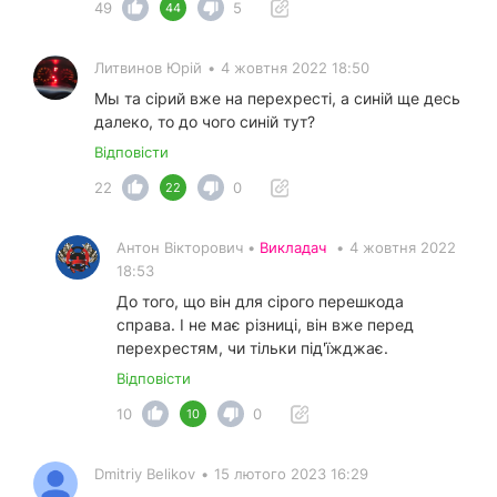
49
5
44
Литвинов Юрій
•
4 жовтня 2022 18:50
Мы та сірий вже на перехресті, а синій ще десь
далеко, то до чого синій тут?
Відповісти
22
0
22
Антон Вікторович •
Викладач
•
4 жовтня 2022
18:53
До того, що він для сірого перешкода
справа. І не має різниці, він вже перед
перехрестям, чи тільки під'їжджає.
Відповісти
10
0
10
Dmitriy Belikov
•
15 лютого 2023 16:29