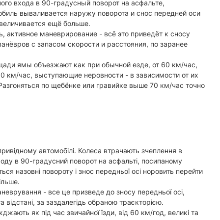
ого входа в 90-градусный поворот на асфальте,
мобиль вываливается наружу поворота и снос передней оси
увеличивается ещё больше.
, активное маневрирование - всё это приведёт к сносу
манёвров с запасом скорости и расстояния, по заранее
ади ямы объезжают как при обычной езде, от 60 км/час,
30 км/час, выступающие неровности - в зависимости от их
азгоняться по щебёнке или гравийке выше 70 км/час точно
опривідному автомобілі. Колеса втрачають зчеплення в
ходу в 90-градусний поворот на асфальті, посипаному
ься назовні повороту і знос передньої осі норовить перейти
ільше.
маневрування - все це призведе до зносу передньої осі,
та відстані, за заздалегідь обраною траєкторією.
жають як під час звичайної їзди, від 60 км/год, великі та