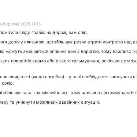
4 березня 2025 11:13
помітили сліди гравію на дорозі, вам слід:
бити дорогу слизькою, що збільшує ризик втрати контролю над ав
ію можуть зменшити зчеплення шин з дорогою, тому важливо їхат
різких поворотів керма або різкого гальмування, оскільки це мо
ня швидкості (якщо потрібно) – у разі необхідності знижувати 
 коліс.
озі збільшується гальмівний шлях, тому важливо підтримувати бе
еку та уникнути можливих аварійних ситуацій.