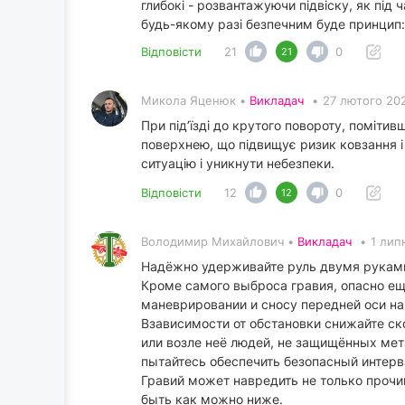
глибокі - розвантажуючи підвіску, як під 
будь-якому разі безпечним буде принцип: 
Відповісти
21
0
21
Микола Яценюк •
Викладач
•
27 лютого 202
При під’їзді до крутого повороту, помітив
поверхнею, що підвищує ризик ковзання 
ситуацію і уникнути небезпеки.
Відповісти
12
0
12
Володимир Михайлович •
Викладач
•
1 лип
Надёжно удерживайте руль двумя руками
Кроме самого выброса гравия, опасно ещ
маневрировании и сносу передней оси на
Взависимости от обстановки снижайте ск
или возле неё людей, не защищённых ме
пытайтесь обеспечить безопасный интерв
Гравий может навредить не только прочи
быть как можно ниже.