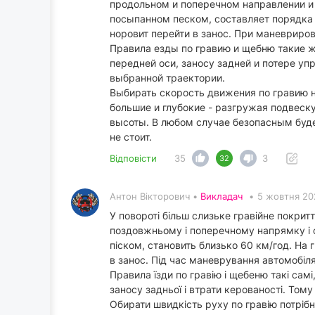
продольном и поперечном направлении и 
посыпанном песком, составляет порядка 
норовит перейти в занос. При маневриро
Правила езды по гравию и щебню такие ж
передней оси, заносу задней и потере уп
выбранной траектории.
Выбирать скорость движения по гравию н
большие и глубокие - разгружая подвеску
высоты. В любом случае безопасным буде
не стоит.
Відповісти
35
3
32
Антон Вікторович •
Викладач
•
5 жовтня 20
У повороті більш слизьке гравійне покрит
поздовжньому і поперечному напрямку і с
піском, становить близько 60 км/год. На 
в занос. Під час маневрування автомобіля
Правила їзди по гравію і щебеню такі самі
заносу задньої і втрати керованості. Тому
Обирати швидкість руху по гравію потрібн