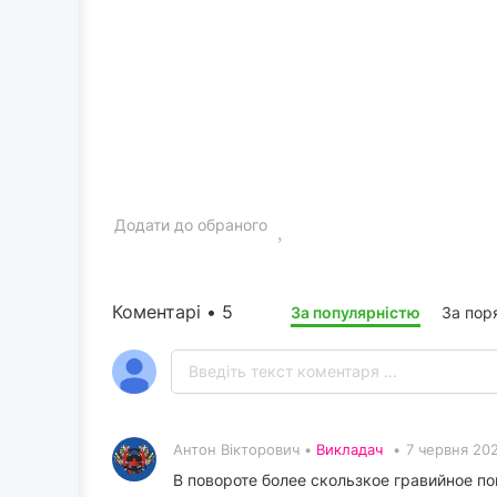
Додати до обраного
Коментарі • 5
За популярністю
За пор
Антон Вікторович •
Викладач
•
7 червня 20
В повороте более скользкое гравийное п