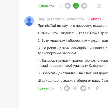
Відповісти
11
1
10
Годунко Петро Миколайович •
Викладач
•
1
При під'їзді до крутого повороту, якщо ви 
1. Зменшити швидкість – гравій може зро
2. Бути уважним і обережним – сліди грав
3. Не робити різких маневрів – уникайте 
транспортним засобом.
4. Використовувати трансмісію для знижен
низькі передачі, щоб уникнути блокування
5. Зберігати дистанцію – на слизькій дор
Ці заходи допоможуть зберегти вашу безп
Відповісти
0
0
0