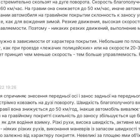
стремительно скользят на дуге поворота. Скорость благополучн
60 км/час. На гравии она снижается до 50 км/час, иначе авто
вании автомобиля на гравийном покрытии склонность к заносу 
е, как для вождения зимой. Резкие движения, высокая скорость
равляемости. Поэтому - никаких резких движений, выполнение 
ужно в зависимости от характера покрытия. Небольшие по площ
, как при проезде «лежачих полицейских» или на скорости 20-
т принцип чем меньше скорость - тем больше управляемость. Р
22 19:26
тя спричиняє знесення передньої осі і занос задньої на переднь
трімко ковзають на дузі повороту. Швидкість благополучного в
гравії вона знижується до 50 км/год, інакше автомобіль вивалюєт
 на гравійному покритті схильність до заносу збільшується ще б
, як для водіння взимку. Різкі рухи, висока швидкість, активне 
 - ніяких різких рухів, виконання маневрів із запасом швидкості 
о залежно від характеру покриття. Невеликі за площею ями об'їжд