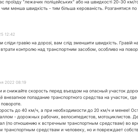
час проїзду "лежачих поліцейських" або на швидкості 20-30 км/год,
чим менша швидкість - тим більша керованість. Розганятися по щ
5 12:42
ши сліди гравію на дорозі, вам слід зменшити швидкість. Гравій 
і втрати контролю над транспортним засобом, особливо на пов
ня 2022 08:19
 и снижайте скорость перед въездом на опасный участок доро
ё внезапное попадание транспортного средства на участок, где
 повороте.
орость до 40 км/ч, а при необходимости до 20 км/ч и менее! 
таллом - дорожных рабочих, велосипедистов, мотоциклистов. 
ал (по отношению к встречным транспортным средствам) во вре
м транспортным средствам и человеку, но и повреждает собст