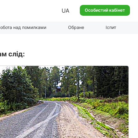
UA
Особистий кабінет
обота над помилками
Обране
Іспит
ам слід: