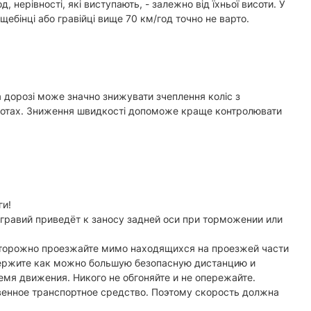
 нерівності, які виступають, - залежно від їхньої висоти. У
ебінці або гравійці вище 70 км/год точно не варто.
на дорозі може значно знижувати зчеплення коліс з
оротах. Зниження швидкості допоможе краще контролювати
ги!
 гравий приведёт к заносу задней оси при торможении или
Осторожно проезжайте мимо находящихся на проезжей части
Держите как можно большую безопасную дистанцию и
мя движения. Никого не обгоняйте и не опережайте.
венное транспортное средство. Поэтому скорость должна