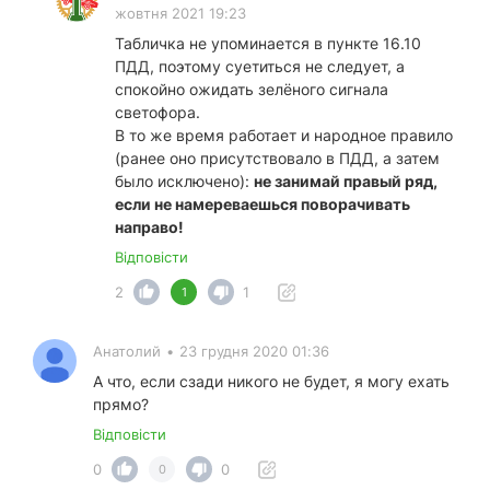
жовтня 2021 19:23
Табличка не упоминается в пункте 16.10
ПДД, поэтому суетиться не следует, а
спокойно ожидать зелёного сигнала
светофора.
В то же время работает и народное правило
(ранее оно присутствовало в ПДД, а затем
было исключено):
не занимай правый ряд,
если не намереваешься поворачивать
направо!
Відповісти
2
1
1
Анатолий
•
23 грудня 2020 01:36
А что, если сзади никого не будет, я могу ехать
прямо?
Відповісти
0
0
0