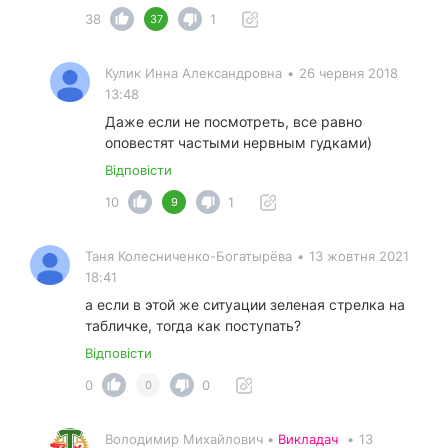
38
1
37
Кулик Инна Александровна
•
26 червня 2018
13:48
Даже если не посмотреть, все равно
оповестят частыми нервным гудками)
Відповісти
10
1
9
Таня Колесниченко-Богатырёва
•
13 жовтня 2021
18:41
а если в этой же ситуации зеленая стрелка на
табличке, тогда как поступать?
Відповісти
0
0
0
Володимир Михайлович •
Викладач
•
13