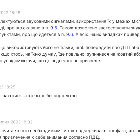
2022 18:28
плектуються звуковими сигналами, використання їх у межах міст
ді, про що сказано в п.
9.5.
Також дозволено застосовувати звук
 пунктами, про що йдеться в п.
9.6.
У всіх інших випадках приве
 що використовують його не тільки, щоб попередити про ДТП або 
якщо хтось, на їхню думку, їде повільно, зупинився на жовтий аб
но усвідомлюючи, що це ні до чого не призведе.
23 18:25
 захотите ...это было бы корректно
липня 2023 18:32
считаете это необходимым" и так подчёркивают тот факт, что вод
 привлечения к себе внимания согласно ПДД.