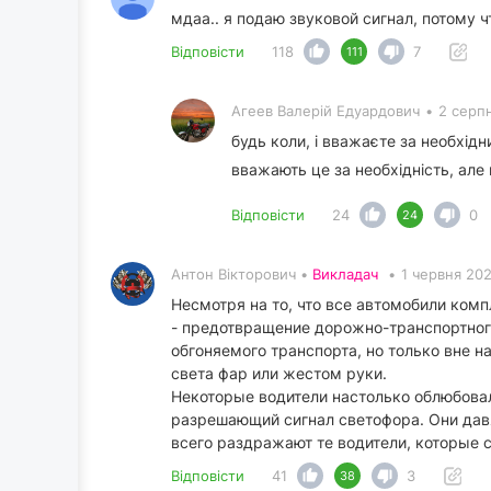
мдаа.. я подаю звуковой сигнал, потому 
Відповісти
118
7
111
Агеев Валерій Едуардович
•
2 серпн
будь коли, і вважаєте за необхід
вважають це за необхідність, але
Відповісти
24
0
24
Антон Вікторович •
Викладач
•
1 червня 202
Несмотря на то, что все автомобили ком
- предотвращение дорожно-транспортного
обгоняемого транспорта, но только вне н
света фар или жестом руки.
Некоторые водители настолько облюбовал
разрешающий сигнал светофора. Они давя
всего раздражают те водители, которые си
Відповісти
41
3
38