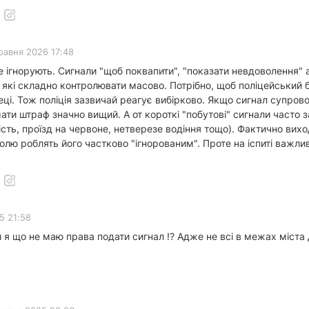
равня 2026 17:48
це ігнорують. Сигнали "щоб поквапити", "показати невдоволення
 які складно контролювати масово. Потрібно, щоб поліцейський б
пеці. Тож поліція зазвичай реагує вибірково. Якщо сигнал супр
ти штраф значно вищий. А от короткі "побутові" сигнали часто з
ь, проїзд на червоне, нетверезе водіння тощо). Фактично виходи
олю роблять його частково "ігнорованим". Проте на іспиті важлив
5 21:58
 я що не маю права подати сигнал !? Адже не всі в межах міст