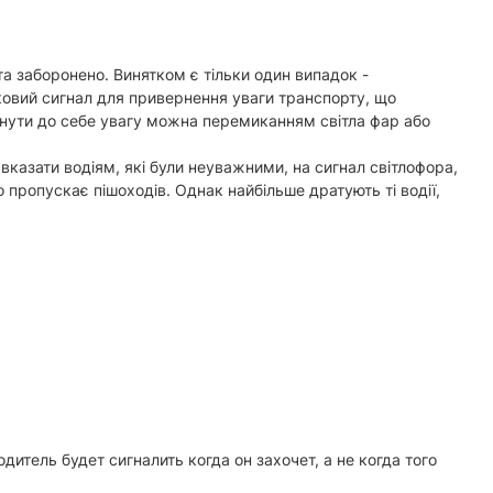
а заборонено. Винятком є тільки один випадок -
овий сигнал для привернення уваги транспорту, що
рнути до себе увагу можна перемиканням світла фар або
вказати водіям, які були неуважними, на сигнал світлофора,
о пропускає пішоходів. Однак найбільше дратують ті водії,
итель будет сигналить когда он захочет, а не когда того