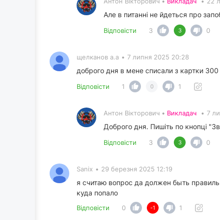
Антон Вікторович •
Викладач
•
22 
Але в питанні не йдеться про запо
Відповісти
3
0
3
щелканов а.а
•
7 липня 2025 20:28
доброго дня в мене списали з картки 300 
Відповісти
1
1
0
Антон Вікторович •
Викладач
•
7 л
Доброго дня. Пишіть по кнопці "Зво
Відповісти
3
0
3
Sanix
•
29 березня 2025 12:19
я считаю вопрос да должен быть правиль
куда попало
Відповісти
0
1
-1