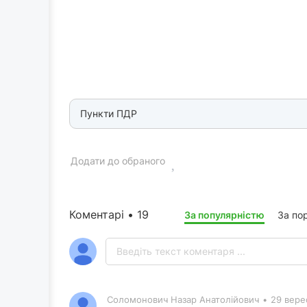
Пункти ПДР
Додати до обраного
Коментарі • 19
За популярністю
За по
Соломонович Назар Анатолійович
•
29 вере