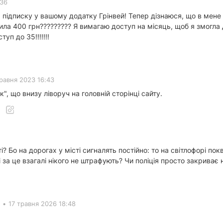
:36
 підписку у вашому додатку Грінвей! Тепер дізнаюся, що в мене не
тила 400 грн????????? Я вимагаю доступ на місяць, щоб я змогла 
уп до 35!!!!!!!
травня 2023 16:43
к", що внизу ліворуч на головній сторінці сайту.
і? Бо на дорогах у місті сигналять постійно: то на світлофорі п
за це взагалі нікого не штрафують? Чи поліція просто закриває н
•
17 травня 2026 18:48