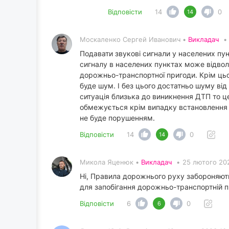
Відповісти
14
0
14
Москаленко Сергей Иванович •
Викладач
•
Подавати звукові сигнали у населених пу
сигналу в населених пунктах може відво
дорожньо-транспортної пригоди. Крім цьог
буде шум. І без цього достатньо шуму ві
ситуація близька до виникнення ДТП то ц
обмежується крім випадку встановлення за
не буде порушенням.
Відповісти
14
0
14
Микола Яценюк •
Викладач
•
25 лютого 202
Ні, Правила дорожнього руху забороняють
для запобігання дорожньо-транспортній п
Відповісти
6
0
6