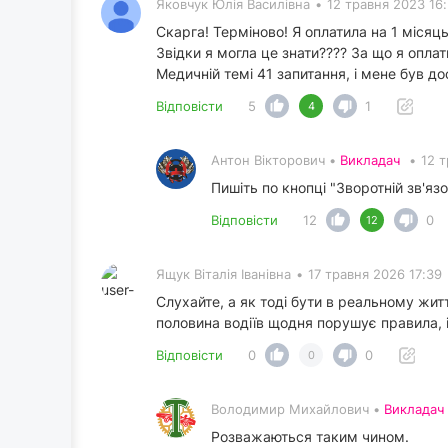
Яковчук Юлія Василівна
•
12 травня 2023 16
Скарга! Терміново! Я оплатила на 1 місяць
Звідки я могла це знати???? За що я опла
Медичній темі 41 запитання, і мене був дост
Відповісти
5
1
4
Антон Вікторович •
Викладач
•
12 
Пишіть по кнопці "Зворотній зв'язо
Відповісти
12
0
12
Ящук Віталія Іванівна
•
17 травня 2026 17:39
Слухайте, а як тоді бути в реальному житт
половина водіїв щодня порушує правила, і 
Відповісти
0
0
0
Володимир Михайлович •
Викладач
Розважаються таким чином.