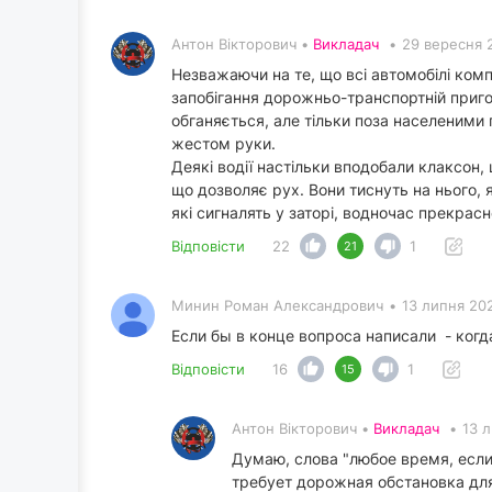
Антон Вікторович •
Викладач
•
29 вересня 
Незважаючи на те, що всі автомобілі ком
запобігання дорожньо-транспортній приго
обганяється, але тільки поза населеними
жестом руки.
Деякі водії настільки вподобали клаксон,
що дозволяє рух. Вони тиснуть на нього, 
які сигналять у заторі, водночас прекрас
Відповісти
22
1
21
Минин Роман Александрович
•
13 липня 20
Если бы в конце вопроса написали - когда
Відповісти
16
1
15
Антон Вікторович •
Викладач
•
13 
Думаю, слова "любое время, если 
требует дорожная обстановка для