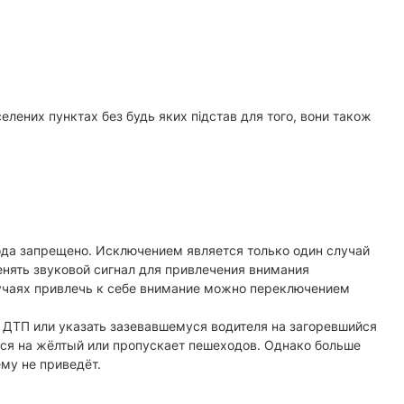
селених пунктах без будь яких підстав для того, вони також
рода запрещено. Исключением является только один случай
ять звуковой сигнал для привлечения внимания
учаях привлечь к себе внимание можно переключением
о ДТП или указать зазевавшемуся водителя на загоревшийся
ился на жёлтый или пропускает пешеходов. Однако больше
ему не приведёт.