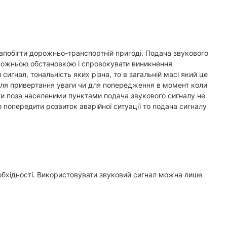
запобігти дорожньо-транспортній пригоді. Подача звукового
орожньою обстановкою і спровокувати виникнення
игнал, тональність яких різна, то в загальній масі який це
 для привертання уваги чи для попередження в момент коли
оги поза населеними пунктами подача звукового сигналу не
 попередити розвиток аварійної ситуації то подача сигналу
обхідності. Використовувати звуковий сигнал можна лише