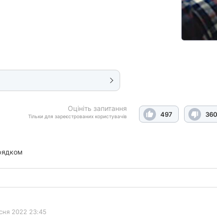
Оцініть запитання
497
36
Тільки для зареєстрованих користувачів
рядком
сня 2022 23:45