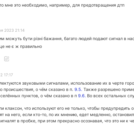
что мне это необходимо, например, для предотвращения дтп
я 2023 21:14
ним можуть бути різні бажання, багато людей подают сигнал в на
 це не є ж правильно
2 17:17
плектуются звуковыми сигналами, использование их в черте го
 происшествия, о чём сказано в п.
9.5.
Также разрешено примен
аселённых пунктов, о чём сказано в п
9.6.
Во всех остальных сл
и клаксон, что используют его не только, чтобы предупредить 
т на него, если кто-то, по их мнению, едет медленно, останов
гналят в пробке, при этом прекрасно осознавая, что это ни к ч