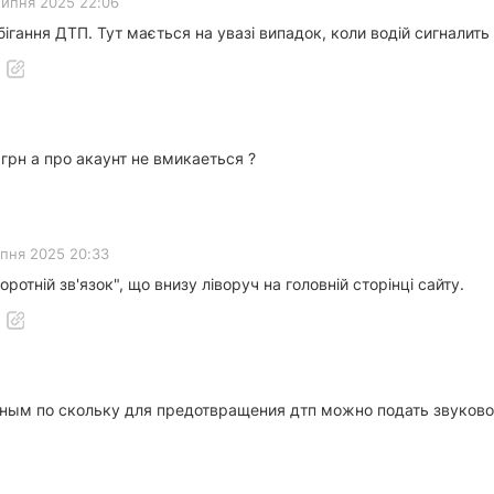
липня 2025 22:06
бігання ДТП. Тут мається на увазі випадок, коли водій сигналить
грн а про акаунт не вмикаеться ?
ипня 2025 20:33
ротній зв'язок", що внизу ліворуч на головній сторінці сайту.
ным по скольку для предотвращения дтп можно подать звуковой