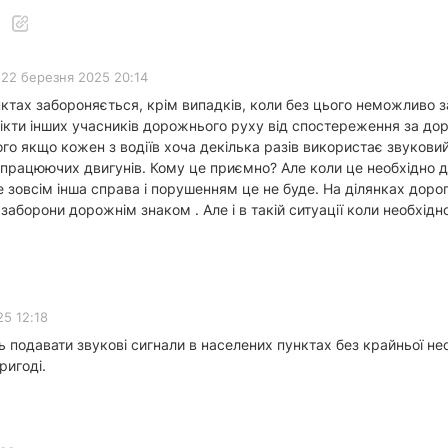
22 березня 2025 20:14
нктах забороняється, крім випадків, коли без цього неможливо 
лікти інших учасників дорожнього руху від спостереження за д
о якщо кожен з водіїв хоча декілька разів використає звуковий с
д працюючих двигунів. Кому це приємно? Але коли це необхідно
е зовсім інша справа і порушенням це не буде. На ділянках дор
борони дорожнім знаком . Але і в такій ситуації коли необхідно
5 12:18
 подавати звукові сигнали в населених пунктах без крайньої не
ригоді.