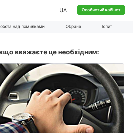
UA
Особистий кабінет
обота над помилками
Обране
Іспит
якщо вважаєте це необхідним: