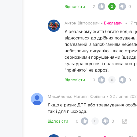
Відповісти
2
0
2
Антон Вікторович •
Викладач
•
17 т
У реальному житті багато водіїв 
відноситься до дрібних порушень,
пов’язаний із запобіганням небез
небезпечну ситуацію - шанс отрима
серйозними порушеннями (швидкіст
культура водіння і практика контр
"прийнято" на дорозі.
Відповісти
0
0
0
Михайленко Наталія Юріївна
•
22 липня 202
Якщо є ризик ДТП або травмування особи
так і для пішохода.
Відповісти
0
0
0