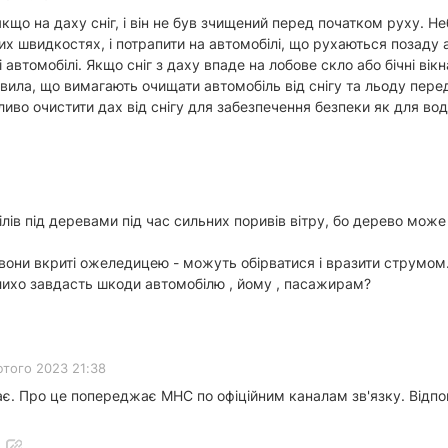
кщо на даху сніг, і він не був зчищений перед початком руху. Н
ких швидкостях, і потрапити на автомобілі, що рухаються позаду 
 автомобілі. Якщо сніг з даху впаде на лобове скло або бічні ві
равила, що вимагають очищати автомобіль від снігу та льоду пе
во очистити дах від снігу для забезпечення безпеки як для воді
ів під деревами під час сильних поривів вітру, бо дерево може
вони вкриті ожеледицею - можуть обірватися і вразити струмом
 лихо завдасть шкоди автомобілю , йому , пасажирам?
ютого 2023 21:38
має. Про це попереджає МНС по офіційним каналам зв'язку. Відпов