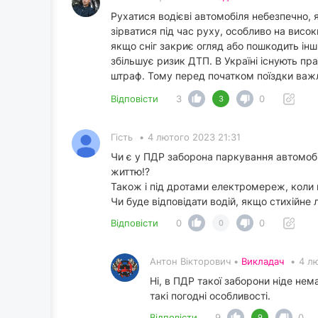
Рухатися водієві автомобіля небезпечно, я
зірватися під час руху, особливо на висо
якщо сніг закриє огляд або пошкодить інші
збільшує ризик ДТП. В Україні існують п
штраф. Тому перед початком поїздки важли
Відповісти
3
0
3
Гість
•
4 лютого 2023 21:31
Чи є у ПДР заборона паркування автомобіл
життю!?
Також і під дротами електромереж, коли 
Чи буде відповідати водій, якщо стихійне
Відповісти
0
0
0
Антон Вікторович •
Викладач
•
4 л
Ні, в ПДР такої заборони ніде не
такі погодні особливості.
Відповісти
9
0
9