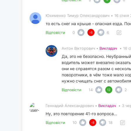
Юхименко Тимур Олександрович
•
16 січня
то есть снег на крыше - опасная езда. По
Відповісти
0
6
-6
Антон Вікторович •
Викладач
•
16 с
Да, это не безопасно. Неубранны
водитель может внезапно оказат
они не справятся разом с нескол
поворотники, в чём тоже мало хо
нужно счищать снег с автомобиля 
Відповісти
14
2
12
Геннадий Александрович •
Викладач
•
3 че
Ну, это повторение 41-го вопроса...
Відповісти
10
18
-8