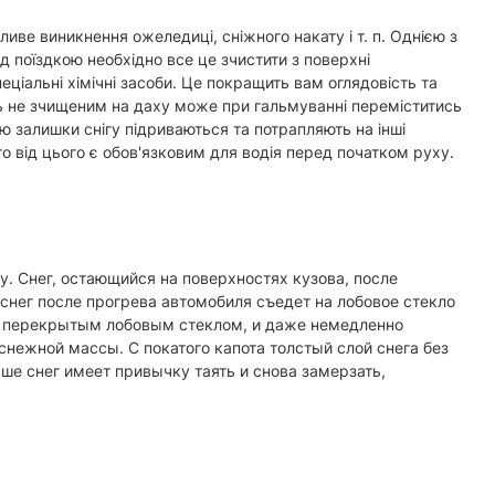
иве виникнення ожеледиці, сніжного накату і т. п. Однією з
д поїздкою необхідно все це зчистити з поверхні
ціальні хімічні засоби. Це покращить вам оглядовість та
ь не зчищеним на даху може при гальмуванні переміститись
тю залишки снігу підриваються та потрапляють на інші
о від цього є обов'язковим для водія перед початком руху.
у. Снег, остающийся на поверхностях кузова, после
снег после прогрева автомобиля съедет на лобовое стекло
хо перекрытым лобовым стеклом, и даже немедленно
нежной массы. С покатого капота толстый слой снега без
ше снег имеет привычку таять и снова замерзать,