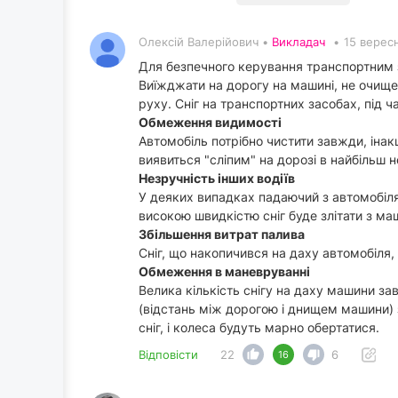
Олексій Валерійович •
Викладач
•
15 вересн
Для безпечного керування транспортним з
Виїжджати на дорогу на машині, не очищен
руху. Сніг на транспортних засобах, під 
Обмеження видимості
Автомобіль потрібно чистити завжди, інак
виявиться "сліпим" на дорозі в найбільш 
Незручність інших водіїв
У деяких випадках падаючий з автомобіля
високою швидкістю сніг буде злітати з маш
Збільшення витрат палива
Сніг, що накопичився на даху автомобіля,
Обмеження в маневруванні
Велика кількість снігу на даху машини за
(відстань між дорогою і днищем машини) з
сніг, і колеса будуть марно обертатися.
Відповісти
22
6
16