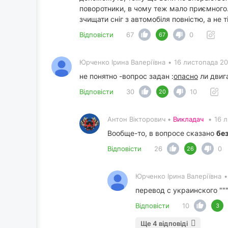
поворотники, в чому теж мало приємного.
зчищати сніг з автомобіля повністю, а не ті
Відповісти
67
0
67
Юрченко Ірина Валеріївна
•
16 листопада 20
не понятно -вопрос задан :
опасно
ли двига
Відповісти
30
10
20
Антон Вікторович •
Викладач
•
16 
Вообще-то, в вопросе сказано
бе
Відповісти
26
0
26
Юрченко Ірина Валеріївна
•
перевод с украинского ""
Відповісти
10
3
Ще 4 відповіді