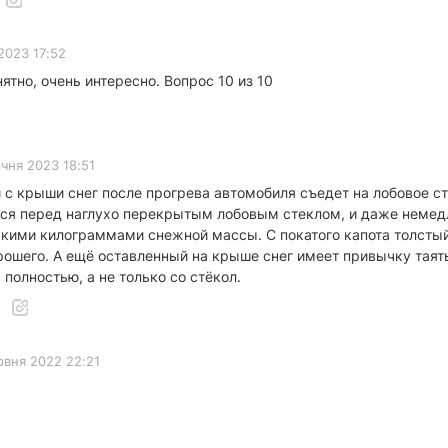
 2023 17:52
нятно, очень интересно. Вопрос 10 из 10
ічня 2023 18:51
й с крыши снег после прогрева автомобиля съедет на лобовое с
ься перед наглухо перекрытым лобовым стеклом, и даже немедл
ькими килограммами снежной массы. С покатого капота толстый
рошего. А ещё оставленный на крыше снег имеет привычку таят
полностью, а не только со стёкол.
рвня 2022 22:21