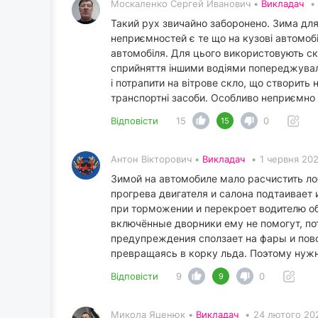
Москаленко Сергей Иванович •
Викладач
•
Такий рух звичайно заборонено. Зима для 
неприємностей є те що на кузові автомобі
автомобіля. Для цього використовують скр
сприйняття іншими водіями попереджуваль
і потрапити на вітрове скло, що створить
транспортні засоби. Особливо неприємно 
Відповісти
15
0
15
Антон Вікторович •
Викладач
•
1 червня 202
Зимой на автомобиле мало расчистить лоб
прогрева двигателя и салона подтаивает
при торможении и перекроет водителю об
включённые дворники ему не помогут, по
предупреждения сползает на фары и пово
превращаясь в корку льда. Поэтому нужно
Відповісти
9
0
9
Микола Яценюк •
Викладач
•
24 лютого 20