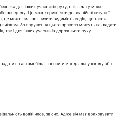
ебезпека для інших учасників руху, сніг з даху може
або попереду. Це може призвести до аварійної ситуації,
кна, це може сильно знизити видимість водія, що також
ред виїздом. За порушення цього правила можуть накладати
я, так і для інших учасників дорожнього руху.
 падати на автомобіль і наносити матеріальну шкоду або
.
ідальність водій несе, звісно. Адже він має враховувати