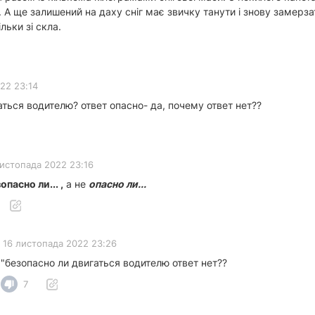
 А ще залишений на даху сніг має звичку танути і знову замерз
льки зі скла.
22 23:14
ться водителю? ответ опасно- да, почему ответ нет??
листопада 2022 23:16
зопасно
ли... ,
а не
опасно ли...
16 листопада 2022 23:26
""безопасно ли двигаться водителю ответ нет??
7