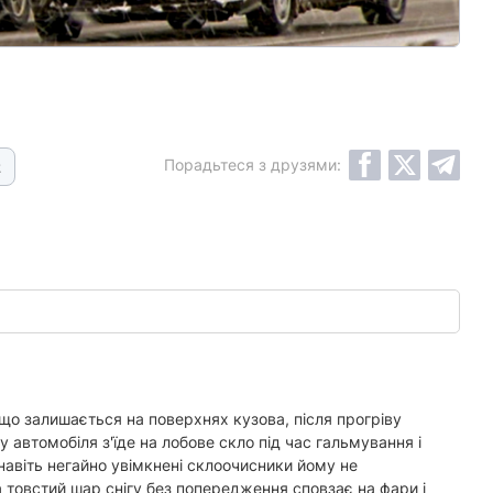
Порадьтеся з друзями:
2
, що залишається на поверхнях кузова, після прогріву
у автомобіля з'їде на лобове скло під час гальмування і
навіть негайно увімкнені склоочисники йому не
 товстий шар снігу без попередження сповзає на фари і