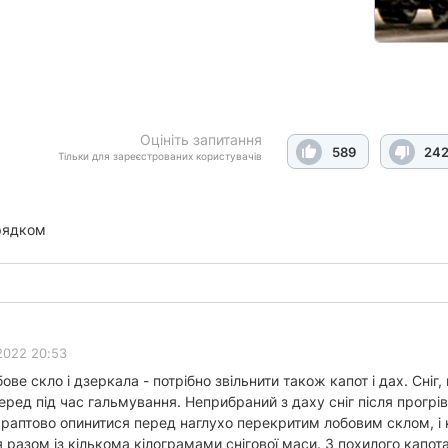
Оцініть запитання
589
24
Тільки для зареєстрованих користувачів
рядком
2022 20:53
ве скло і дзеркала - потрібно звільнити також капот і дах. Сніг
перед під час гальмування. Неприбраний з даху сніг після прогрів
 раптово опинитися перед наглухо перекритим лобовим склом, і 
разом із кількома кілограмами снігової маси. З похилого капота