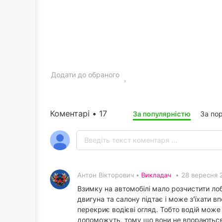
Додати до обраного
Коментарі • 17
За популярністю
За по
Антон Вікторович •
Викладач
•
28 вересня 
Взимку на автомобілі мало розчистити лобо
двигуна та салону підтає і може з'їхати в
перекриє водієві огляд. Тобто водій може
допоможуть, тому що вони не впораються 