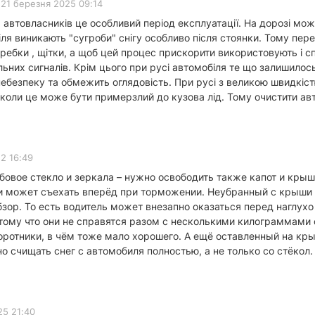
21 березня 2025 09:14
автовласників це особливий період експлуатації. На дорозі можл
ля виникають "сугроби" снігу особливо після стоянки. Тому пере
ебки , щітки, а щоб цей процес прискорити використовують і спе
них сигналів. Крім цього при русі автомобіля те що залишилос
 небезпеку та обмежить оглядовість. При русі з великою швидкіс
коли це може бути примерзлий до кузова лід. Тому очистити авт
2 16:49
овое стекло и зеркала – нужно освободить также капот и крыш
 и может съехать вперёд при торможении. Неубранный с крыши 
зор. То есть водитель может внезапно оказаться перед наглу
тому что они не справятся разом с несколькими килограммами с
ротники, в чём тоже мало хорошего. А ещё оставленный на кры
 счищать снег с автомобиля полностью, а не только со стёкол.
25 21:40