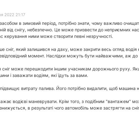
я 2022 21:17
асобом в зимовий період, потрібно знати, чому важливо очищати
ій від снігу, небезпечно. Це може призвести до неприємних нас
час керування ними може створити певні незручності.
ше сніг, який залишився на даху, може закрити весь огляд водія 
невідповідний момент. Наслідки можуть бути найважчими, аж до 
 сніг може перешкодити іншим учасникам дорожнього руху. Якщо 
ини і заважати водіям, які їдуть за вами.
 підвищує витрату палива. Його потрібно видалити, щоб машина н
важає водієві маневрувати. Крім того, з подібним "вантажем" мож
нижується, в результаті чого автомобіль може застрягти на сні