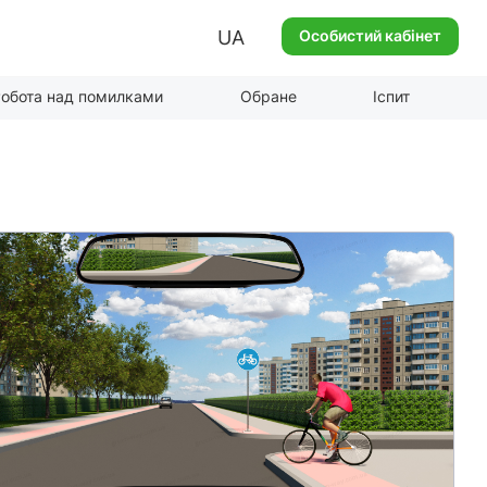
UA
Особистий кабінет
обота над помилками
Обране
Іспит