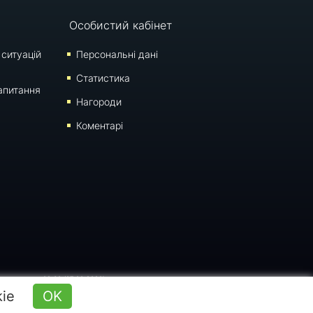
Особистий кабінет
 ситуацій
Персональні дані
Статистика
апитання
Нагороди
Коментарі
 оновлення: 09:30 (07.08.2026)
kie
OK