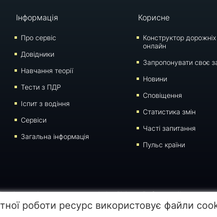
Інформація
Корисне
Про сервіс
Конструктор дорожніх
онлайн
Довідники
Запропонувати своє з
Навчання теорії
Новини
Тести з ПДР
Сповіщення
Iспит з водіння
Статистика змін
Сервіси
Часті запитання
Загальна інформація
Пульс країни
 сторінки для відтворення, переносу на інші носії інформації заборонено. Час останнього
тної роботи ресурс використовує файли coo