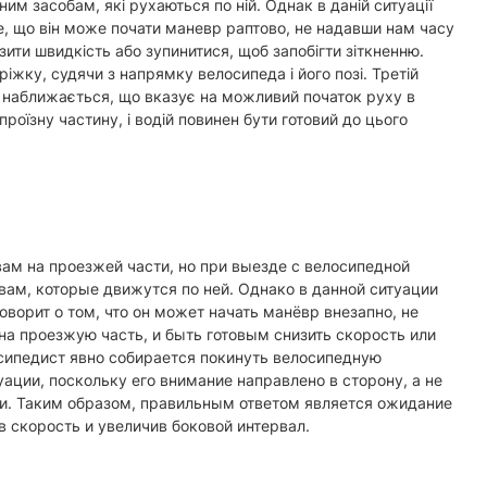
им засобам, які рухаються по ній. Однак в даній ситуації
о те, що він може почати маневр раптово, не надавши нам часу
изити швидкість або зупинитися, щоб запобігти зіткненню.
іжку, судячи з напрямку велосипеда і його позі. Третій
 що наближається, що вказує на можливий початок руху в
оїзну частину, і водій повинен бути готовий до цього
ам на проезжей части, но при выезде с велосипедной
вам, которые движутся по ней. Однако в данной ситуации
говорит о том, что он может начать манёвр внезапно, не
на проезжую часть, и быть готовым снизить скорость или
осипедист явно собирается покинуть велосипедную
уации, поскольку его внимание направлено в сторону, а не
и. Таким образом, правильным ответом является ожидание
в скорость и увеличив боковой интервал.