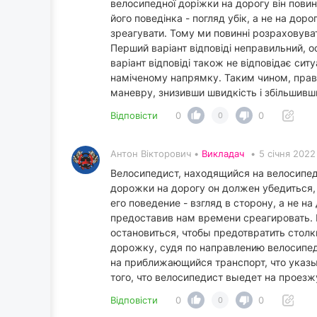
велосипедної доріжки на дорогу він повин
його поведінка - погляд убік, а не на дор
зреагувати. Тому ми повинні розраховувати
Перший варіант відповіді неправильний, о
варіант відповіді також не відповідає сит
наміченому напрямку. Таким чином, правил
маневру, знизивши швидкість і збільшивши
Відповісти
0
0
0
Антон Вікторович •
Викладач
•
5 січня 2022
Велосипедист, находящийся на велосипед
дорожки на дорогу он должен убедиться,
его поведение - взгляд в сторону, а не н
предоставив нам времени среагировать. 
остановиться, чтобы предотвратить стол
дорожку, судя по направлению велосипеда
на приближающийся транспорт, что указ
того, что велосипедист выедет на проезж
Відповісти
0
0
0