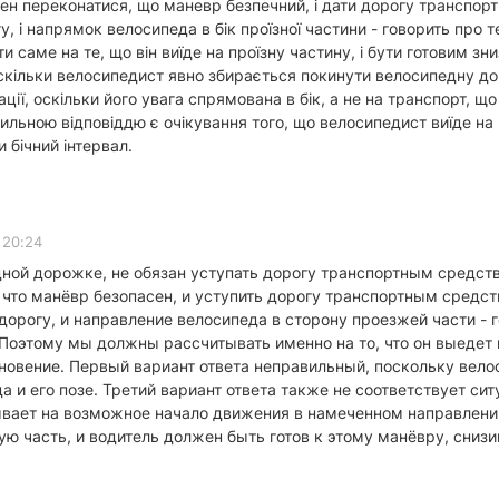
ен переконатися, що маневр безпечний, і дати дорогу транспортн
огу, і напрямок велосипеда в бік проїзної частини - говорить пр
 саме на те, що він виїде на проїзну частину, і бути готовим зн
скільки велосипедист явно збирається покинути велосипедну дор
уації, оскільки його увага спрямована в бік, а не на транспорт,
ьною відповіддю є очікування того, що велосипедист виїде на пр
 бічний інтервал.
 20:24
ной дорожке, не обязан уступать дорогу транспортным средств
 что манёвр безопасен, и уступить дорогу транспортным средст
а дорогу, и направление велосипеда в сторону проезжей части - 
Поэтому мы должны рассчитывать именно на то, что он выедет 
кновение. Первый вариант ответа неправильный, поскольку вел
 и его позе. Третий вариант ответа также не соответствует сит
ывает на возможное начало движения в намеченном направлени
ую часть, и водитель должен быть готов к этому манёвру, снизи