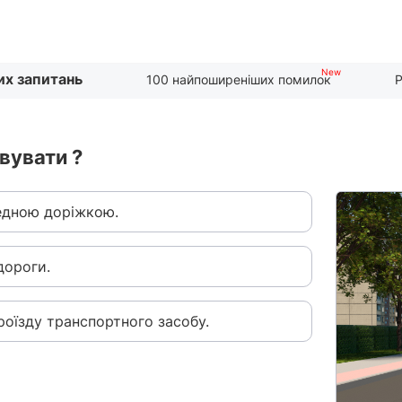
их запитань
100 найпоширеніших помилок
Р
вувати ?
едною доріжкою.
дороги.
роїзду транспортного засобу.