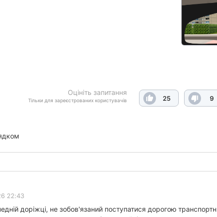
Оцініть запитання
25
9
Тільки для зареєстрованих користувачів
ядком
26 22:43
дній доріжці, не зобов'язаний поступатися дорогою транспортним