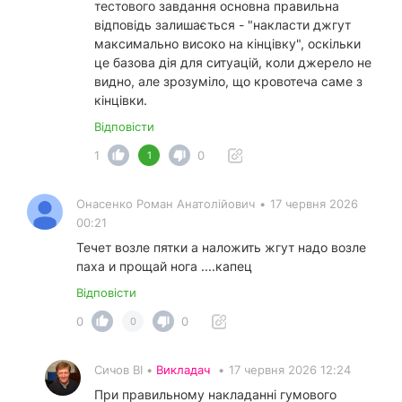
тестового завдання основна правильна
відповідь залишається - "накласти джгут
максимально високо на кінцівку", оскільки
це базова дія для ситуацій, коли джерело не
видно, але зрозуміло, що кровотеча саме з
кінцівки.
Відповісти
1
0
1
Онасенко Роман Анатолійович
•
17 червня 2026
00:21
Течет возле пятки а наложить жгут надо возле
паха и прощай нога ....капец
Відповісти
0
0
0
Сичов ВІ •
Викладач
•
17 червня 2026 12:24
При правильному накладанні гумового