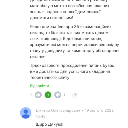
матеріалу з метою поглиблення власних
знань з надання першої домедичної
допомоги потерпілим!
Якщо ж мова йде про 35 екзаменаційних
питань, то більшість з них мають цілком
логічні відповіді. Є декілька винятків,
зрозуміти які можна перечитавши відповідну
главу у довіднику та коментарі у обговоренні
питання.
Трьохразового проходження питань буває
вже достатньо для успішного складання
теоретичного іспиту.
Відповісти
2
1
1
Дмитро Олександрович
•
19 лютого 2023
10:45
Щиро Дякую!!