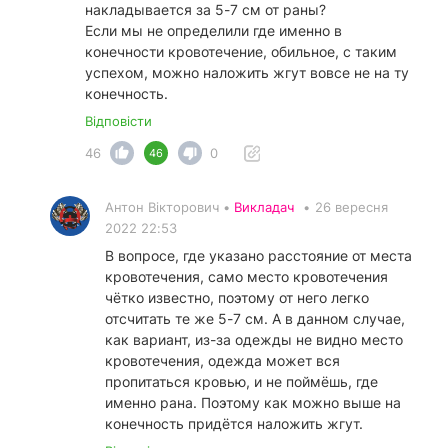
накладывается за 5-7 см от раны?
Если мы не определили где именно в
конечности кровотечение, обильное, с таким
успехом, можно наложить жгут вовсе не на ту
конечность.
Відповісти
46
0
46
Антон Вікторович •
Викладач
•
26 вересня
2022 22:53
В вопросе, где указано расстояние от места
кровотечения, само место кровотечения
чётко известно, поэтому от него легко
отсчитать те же 5-7 см. А в данном случае,
как вариант, из-за одежды не видно место
кровотечения, одежда может вся
пропитаться кровью, и не поймёшь, где
именно рана. Поэтому как можно выше на
конечность придётся наложить жгут.