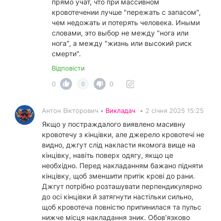
прямо учат, что при массивном
кровотечении лучше "пережать с запасом",
чем недожать и потерять человека. Иными
словами, это выбор не между "нога или
нога", а между "жизнь или высокий риск
смерти".
Відповісти
0
0
0
Антон Вікторович •
Викладач
•
2 січня 2025 15:25
Якщо у постраждалого виявлено масивну
кровотечу з кінцівки, але джерело кровотечі не
видно, джгут слід накласти якомога вище на
кінцівку, навіть поверх одягу, якщо це
необхідно. Перед накладанням бажано підняти
кінцівку, щоб зменшити притік крові до рани.
Джгут потрібно розташувати перпендикулярно
до осі кінцівки й затягнути настільки сильно,
щоб кровотеча повністю припинилася та пульс
нижче місця накладання зник. Обов’язково