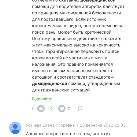
помощи для водителей алгоритм действует
по принципу максимальной безопасности
для пострадавшего. Если источник
кровотечения не виден, потеря времени на
поиск раны может быть критической.
Поэтому правильное действие - наложить
жгут максимально высоко на конечность,
чтобы гарантированно перекрыть приток
крови ко всей её части ниже места
наложения. Это правило применяется
именно в экзаменационном контексте
автошкол и соответствует стандартам
домедицинской
помощи, утверждённым
для гражданских ситуаций.
Відповісти
0
0
0
Усачёва Елена Игоревна
•
26 вересня 2022 22:03
А как же вопрос и ответ о том, что жгут