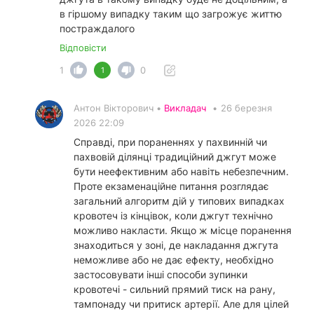
в гіршому випадку таким що загрожує життю
постраждалого
Відповісти
1
0
1
Антон Вікторович •
Викладач
•
26 березня
2026 22:09
Справді, при пораненнях у пахвинній чи
пахвовій ділянці традиційний джгут може
бути неефективним або навіть небезпечним.
Проте екзаменаційне питання розглядає
загальний алгоритм дій у типових випадках
кровотеч із кінцівок, коли джгут технічно
можливо накласти. Якщо ж місце поранення
знаходиться у зоні, де накладання джгута
неможливе або не дає ефекту, необхідно
застосовувати інші способи зупинки
кровотечі - сильний прямий тиск на рану,
тампонаду чи притиск артерії. Але для цілей