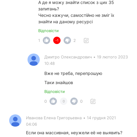
А де я можу знайти список з цих 35
запитань?
Чесно кажучи, самостійно не зміг їх
знайти на даному ресурсі
Відповісти
1
2
-1
Дмитро Олександрович
•
19 лютого 2023
10:48
Вже не треба, перепрошую
Таки знайшов
Відповісти
0
0
0
Иванова Елена Григорьевна
•
14 грудня 2021
04:06
Если она массивная, неужели её не выявить?