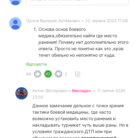
Орлов Валерий Артёмович
•
22 червня 2023 17:06
Основа основ боевого
медика,обязательно найти где место
ранения! Почему нет дополнительно этого
ответа. Просто не понятно как это ,кров
течет обильно но непонятно от куда.
Відповісти
84
2
82
Антон Вікторович •
Викладач
•
11 липня 2026
23:02
Данное замечание дельное с точки зрения
тактики боевой медицины, где часто
возможно установить место ранения и
накладывать турникет чуть выше раны. Но в
условиях гражданского ДТП или при
обучении по оказанию
домедицинской