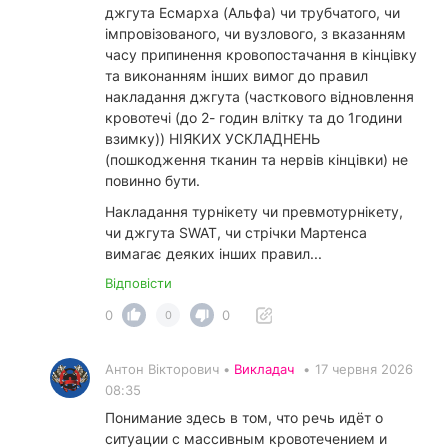
джгута Есмарха (Альфа) чи трубчатого, чи
імпровізованого, чи вузлового, з вказанням
часу припинення кровопостачання в кінцівку
та виконанням інших вимог до правил
накладання джгута (часткового відновлення
кровотечі (до 2- годин влітку та до 1години
взимку)) НІЯКИХ УСКЛАДНЕНЬ
(пошкодження тканин та нервів кінцівки) не
повинно бути.
Накладання турнікету чи превмотурнікету,
чи джгута SWAT, чи стрічки Мартенса
вимагає деяких інших правил...
Відповісти
0
0
0
Антон Вікторович •
Викладач
•
17 червня 2026
08:35
Понимание здесь в том, что речь идёт о
ситуации с массивным кровотечением и