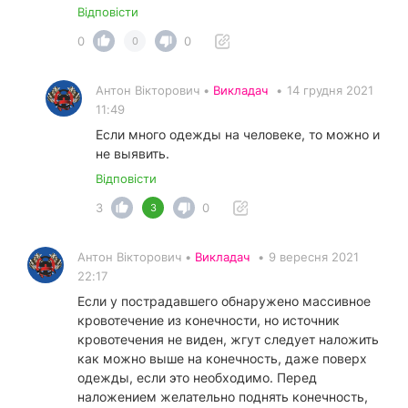
Відповісти
0
0
0
Антон Вікторович •
Викладач
•
14 грудня 2021
11:49
Если много одежды на человеке, то можно и
не выявить.
Відповісти
3
0
3
Антон Вікторович •
Викладач
•
9 вересня 2021
22:17
Если у пострадавшего обнаружено массивное
кровотечение из конечности, но источник
кровотечения не виден, жгут следует наложить
как можно выше на конечность, даже поверх
одежды, если это необходимо. Перед
наложением желательно поднять конечность,