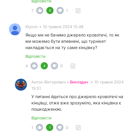
Відповісти
7
1
6
Klyovo
•
10 травня 2024 15:48
Якщо ми не бачимо джерело кровотечі, то як
ми можемо бути впевнені, що турнікет
накладається на ту саме кінцівку?
Відповісти
4
0
4
Антон Вікторович •
Викладач
•
10 травня 2024
15:51
У питанні йдеться про джерело кровотечі на
кінцівці, отже вже зрозуміло, яка кінцівка є
пошкодженою.
Відповісти
1
0
1