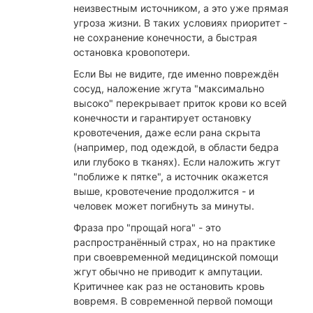
неизвестным источником, а это уже прямая
угроза жизни. В таких условиях приоритет -
не сохранение конечности, а быстрая
остановка кровопотери.
Если Вы не видите, где именно повреждён
сосуд, наложение жгута "максимально
высоко" перекрывает приток крови ко всей
конечности и гарантирует остановку
кровотечения, даже если рана скрыта
(например, под одеждой, в области бедра
или глубоко в тканях). Если наложить жгут
"поближе к пятке", а источник окажется
выше, кровотечение продолжится - и
человек может погибнуть за минуты.
Фраза про "прощай нога" - это
распространённый страх, но на практике
при своевременной медицинской помощи
жгут обычно не приводит к ампутации.
Критичнее как раз не остановить кровь
вовремя. В современной первой помощи