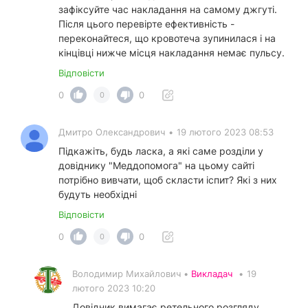
зафіксуйте час накладання на самому джгуті.
Після цього перевірте ефективність -
переконайтеся, що кровотеча зупинилася і на
кінцівці нижче місця накладання немає пульсу.
Відповісти
0
0
0
Дмитро Олександрович
•
19 лютого 2023 08:53
Підкажіть, будь ласка, а які саме розділи у
довіднику "Меддопомога" на цьому сайті
потрібно вивчати, щоб скласти іспит? Які з них
будуть необхідні
Відповісти
0
0
0
Володимир Михайлович •
Викладач
•
19
лютого 2023 10:20
Довідник вимагає ретельного розгляду