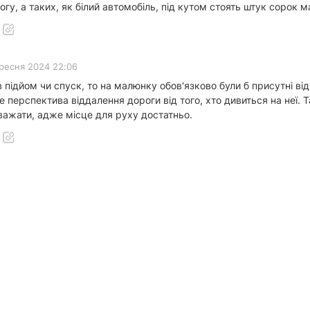
гу, а таких, як білий автомобіль, під кутом стоять штук сорок м
ересня 2024 22:06
 підйом чи спуск, то на малюнку обов'язково були б присутні від
ше перспектива віддалення дороги від того, хто дивиться на неї. 
важати, адже місце для руху достатньо.