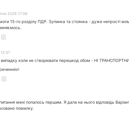
ипня 2026 17:06
имоги 15-го розділу ПДР. Зупинка та стоянка - дуже непрості мо
пиняємось.
 12:07
 у випадку коли не створювати перешкод обом - НІ ТРАНСПОР
 реченнях!
питання мені попалось першим. Я дала на нього відповідь Варіант
раховано помилку.