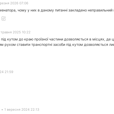
ерезня 2026 07:06
менатора, чому у них в даному питанні закладено неправильний ва
 травня 2025 10:22
 під кутом до краю проїзної частини дозволяється в місцях, де
дним рухом ставити транспортні засоби під кутом дозволяється 
24 21:59
•
1 вересня 2024 22:13