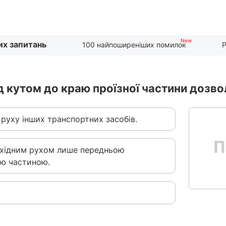
их запитань
100 найпоширеніших помилок
Р
д кутом до краю проїзної частини дозво
 руху інших транспортних засобів.
ішохідним рухом лише передньою
ою частиною.