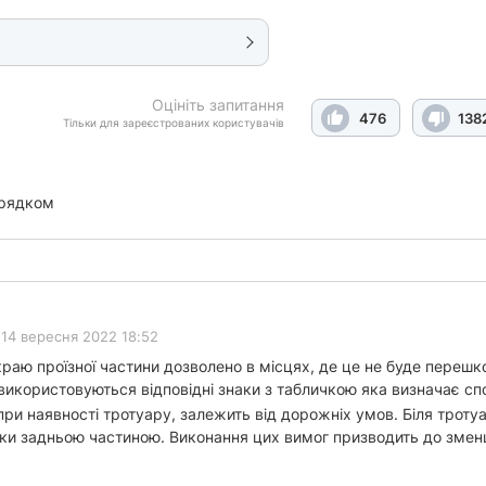
Оцініть запитання
476
138
Тільки для зареєстрованих користувачів
орядком
14 вересня 2022 18:52
краю проїзної частини дозволено в місцях, де це не буде перешк
 використовуються відповідні знаки з табличкою яка визначає с
при наявності тротуару, залежить від дорожніх умов. Біля тротуа
ьки задньою частиною. Виконання цих вимог призводить до змен