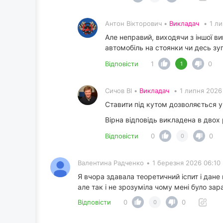
Антон Вікторович •
Викладач
•
1 л
Але неправий, виходячи з іншої в
автомобіль на стоянки чи десь зу
Відповісти
1
0
1
Сичов ВІ •
Викладач
•
1 липня 2026
Ставити під кутом дозволяється
Вірна відповідь викладена в двох
Відповісти
0
0
0
Валентина Радченко
•
1 березня 2026 06:10
Я вчора здавала теоретичний іспит і дане 
але так і не зрозуміла чому мені було за
Відповісти
0
0
0