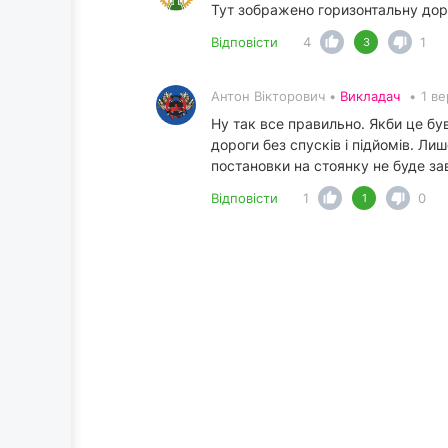
Тут зображено горизонтальну доро
Відповісти
4
1
3
Антон Вікторович •
Викладач
•
1 в
Ну так все правильно. Якби це був
дороги без спусків і підйомів. Ли
постановки на стоянку не буде за
Відповісти
1
0
1