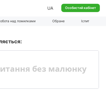
UA
Особистий кабінет
обота над помилками
Обране
Іспит
ляється: