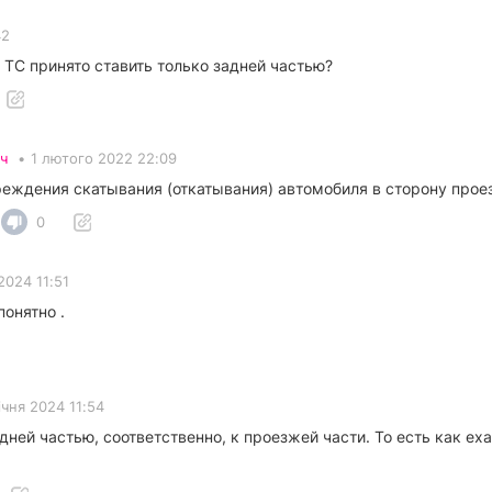
42
ТС принято ставить только задней частью?
ч
•
1 лютого 2022 22:09
реждения скатывания (откатывания) автомобиля в сторону прое
0
2024 11:51
понятно .
ічня 2024 11:54
дней частью, соответственно, к проезжей части. То есть как ех