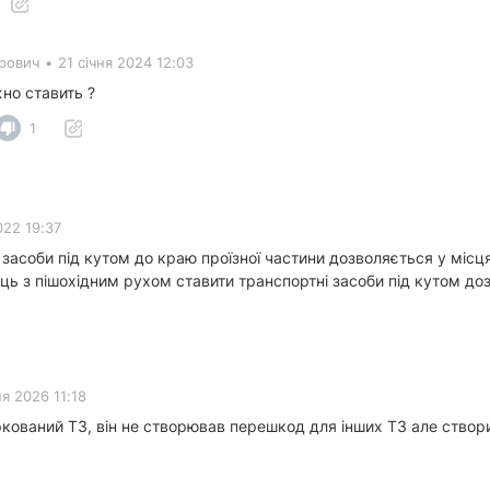
рович
•
21 січня 2024 12:03
но ставить ?
1
022 19:37
 засоби під кутом до краю проїзної частини дозволяється у міс
ісць з пішохідним рухом ставити транспортні засоби під кутом 
я 2026 11:18
кований ТЗ, він не створював перешкод для інших ТЗ але створи