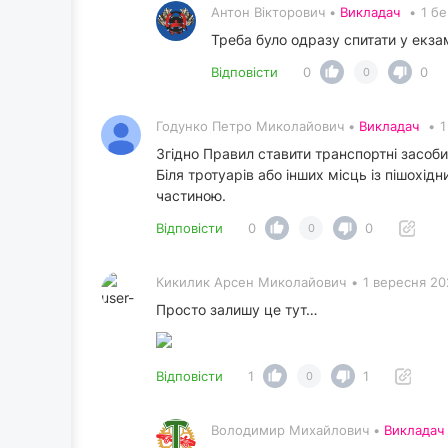
Антон Вікторович •
Викладач
•
1 б
Треба було одразу спитати у екза
Відповісти
0
0
0
Годунко Петро Миколайович •
Викладач
•
1
Згідно Правил ставити транспортні засоби
Біля тротуарів або інших місць із пішохі
частиною.
Відповісти
0
0
0
Кикилик Арсен Миколайович
•
1 вересня 20
Просто залишу це тут…
Відповісти
1
1
0
Володимир Михайлович •
Викладач