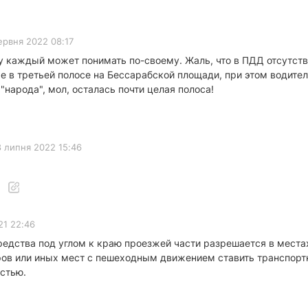
ервня 2022 08:17
зу каждый может понимать по-своему. Жаль, что в ПДД отсутств
же в третьей полосе на Бессарабской площади, при этом водите
"народа", мол, осталась почти целая полоса!
 липня 2022 15:46
21 22:46
едства под углом к краю проезжей части разрешается в местах
аров или иных мест с пешеходным движением ставить транспорт
астью.