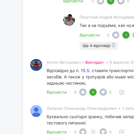
Відповісти
11
0
11
Покутний Андрiй Володими
Так а на подъёме, как нуж
Відповісти
2
1
Ще 4 відповіді
Антон Вікторович •
Викладач
•
9 вересня 2
Відповідно до п.
15.5.
ставити транспортні
засобів. А також у тротуарів або інших м
задньою частиною.
Відповісти
8
0
8
Лисенко Олександр Олександрович
•
1 липн
буквально сьогодні зранку, побачив запар
тестового питання)
Відповісти
0
0
0