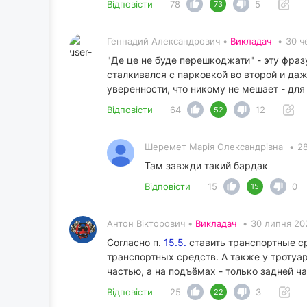
Відповісти
78
5
73
Геннадий Александрович •
Викладач
•
30 ч
"Де це не буде перешкоджати" - эту фра
сталкивался с парковкой во второй и да
уверенности, что никому не мешает - для 
Відповісти
64
12
52
Шеремет Марія Олександрівна
•
28
Там завжди такий бардак
Відповісти
15
0
15
Антон Вікторович •
Викладач
•
30 липня 20
Согласно п.
15.5.
ставить транспортные ср
транспортных средств. А также у троту
частью, а на подъёмах - только задней ч
Відповісти
25
3
22