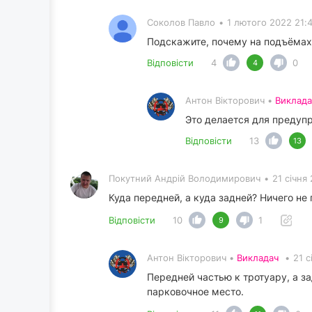
Соколов Павло
•
1 лютого 2022 21:
Подскажите, почему на подъёмах 
Відповісти
4
0
4
Антон Вікторович •
Виклада
Это делается для предуп
Відповісти
13
13
Покутний Андрiй Володимирович
•
21 січня 
Куда передней, а куда задней? Ничего не 
Відповісти
10
1
9
Антон Вікторович •
Викладач
•
21 с
Передней частью к тротуару, а за
парковочное место.