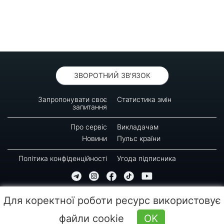
ЗВОРОТНИЙ ЗВ'ЯЗОК
Запропонувати своє
Статистика змін
запитання
Про сервіс
Викладачам
Новини
Пульс країни
Політика конфіденційності
Угода підписника
© 2016-2026 GREEN-WAY
Для коректної роботи ресурс використовує
Копіювання, передрук або використання матеріалів цієї сторінки для відтворення,
переносу на інші носії інформації заборонено. Час останнього оновлення: 10:20
файли cookie
OK
(09.08.2026)