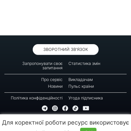
ЗВОРОТНИЙ ЗВ'ЯЗОК
Запропонувати своє
Статистика змін
запитання
Про сервіс
Викладачам
Новини
Пульс країни
Політика конфіденційності
Угода підписника
© 2016-2026 GREEN-WAY
Для коректної роботи ресурс використовує
Копіювання, передрук або використання матеріалів цієї сторінки для відтворення,
переносу на інші носії інформації заборонено. Час останнього оновлення: 09:55