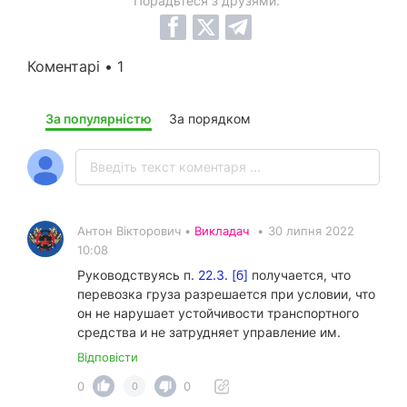
Порадьтеся з друзями:
Коментарі • 1
За популярністю
За порядком
Антон Вікторович •
Викладач
•
30 липня 2022
10:08
Руководствуясь п.
22.3. [б]
получается, что
перевозка груза разрешается при условии, что
он не нарушает устойчивости транспортного
средства и не затрудняет управление им.
Відповісти
0
0
0