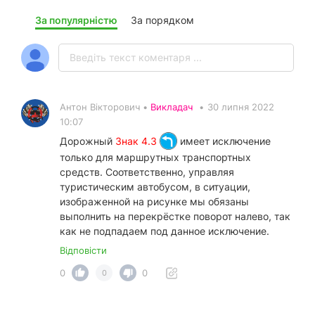
За популярністю
За порядком
Антон Вікторович •
Викладач
•
30 липня 2022
10:07
Дорожный
Знак 4.3
имеет исключение
только для маршрутных транспортных
средств. Соответственно, управляя
туристическим автобусом, в ситуации,
изображенной на рисунке мы обязаны
выполнить на перекрёстке поворот налево, так
как не подпадаем под данное исключение.
Відповісти
0
0
0