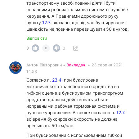
транспортному засобі повинні діяти і бути
справними робоча гальмова система і рульове
керування. А Правилами дорожнього руху
пункту
12.7.
вказано, що під час буксирування
швидкість не повинна перевищувати 50 км/год.
Відповісти
0
0
0
Антон Вікторович •
Викладач
•
23 серпня 2021
14:58
Согласно п.
23.4.
при буксировке
механического транспортного средства на
гибкой сцепке в буксируемом транспортном
средстве должны действовать и быть
исправными рабочая тормозная система и
рулевое управление. А также согласно п.
12.7.
во время буксировки скорость не должна
превышать 50 км/час.
При буксировании с использованием гибкой