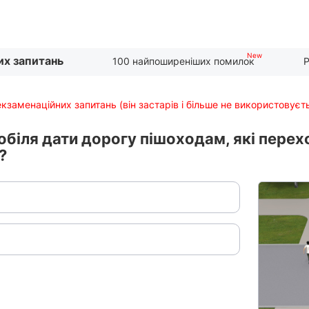
их запитань
100 найпоширеніших помилок
Р
екзаменаційних запитань (він застарів і більше не використовуєт
обіля дати дорогу пішоходам, які перех
?