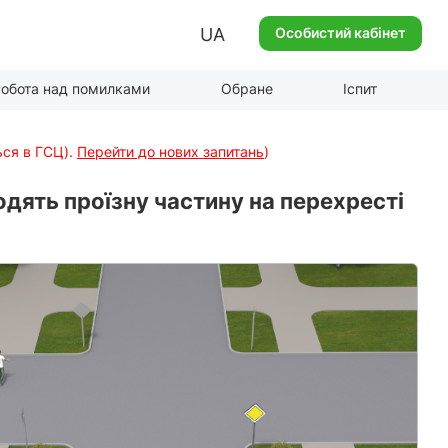
UA
Особистий кабінет
обота над помилками
Обране
Іспит
ься в ГСЦ).
Перейти до нових запитань
)
одять проїзну частину на перехресті