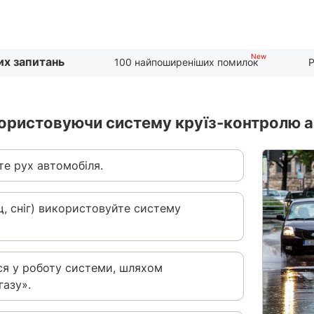
их запитань
100 найпоширеніших помилок
Р
икористовуючи систему круїз-контролю 
йте рух автомобіля.
щ, сніг) використовуйте систему
ся у роботу системи, шляхом
газу».