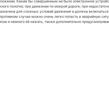
положении. Каким бы совершенным ни было электронное устройс
ного полотна; при движении по мокрой дороге; при недостаточн
назначена для сложных условий движения и должна включаться
 противном случае можно очень легко попасть в аварийную сит
рмоза и немного её нажать, также дополнительно предусматрива