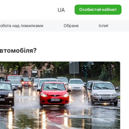
UA
Особистий кабінет
обота над помилками
Обране
Іспит
автомобіля?