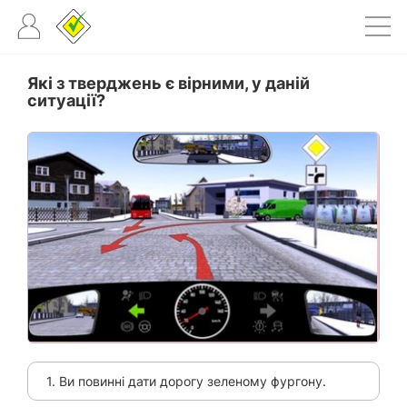
Які з тверджень є вірними, у даній
ситуації?
1. Ви повинні дати дорогу зеленому фургону.