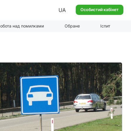
UA
Особистий кабінет
обота над помилками
Обране
Іспит