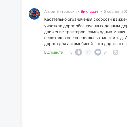
Антон Вікторович •
Викладач
•
5 серпня 20
Касательно ограничения скорости движе
участках дорог обозначенных данным дор
движение тракторов, самоходных машин 
пешеходов вне специальных мест и т. д. 
дорога для автомобилей - это дорога с
Відповісти
0
0
0