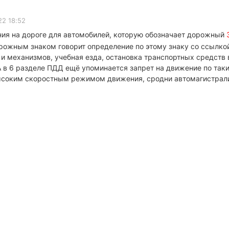
22 18:52
ния на дороге для автомобилей, которую обозначает дорожный
ожным знаком говорит определение по этому знаку со ссылкой
и механизмов, учебная езда, остановка транспортных средств
А в 6 разделе ПДД ещё упоминается запрет на движение по таки
 высоким скоростным режимом движения, сродни автомагистрал