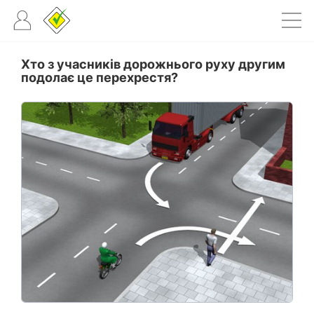
Хто з учасників дорожнього руху другим
подолає це перехрестя?