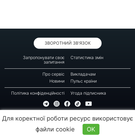
ЗВОРОТНИЙ ЗВ'ЯЗОК
Запропонувати своє
Статистика змін
запитання
Про сервіс
Викладачам
Новини
Пульс країни
Політика конфіденційності
Угода підписника
© 2016-2026 GREEN-WAY
Для коректної роботи ресурс використовує
Копіювання, передрук або використання матеріалів цієї сторінки для відтворення,
переносу на інші носії інформації заборонено. Час останнього оновлення: 10:20
файли cookie
OK
(09.08.2026)