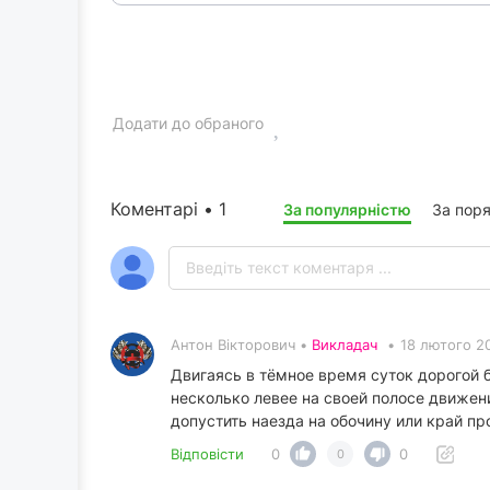
Додати до обраного
Коментарі • 1
За популярністю
За пор
Антон Вікторович •
Викладач
•
18 лютого 2
Двигаясь в тёмное время суток дорогой 
несколько левее на своей полосе движени
допустить наезда на обочину или край п
Відповісти
0
0
0