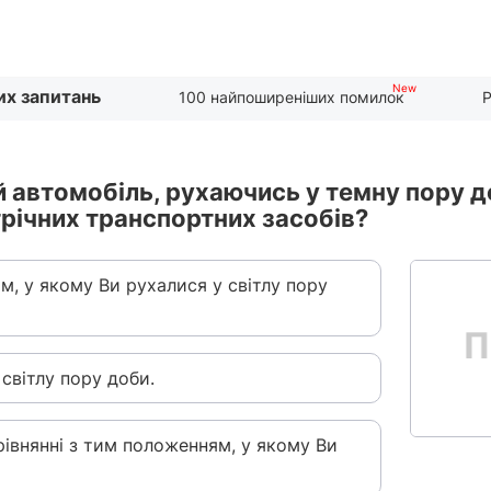
их запитань
100 найпоширеніших помилок
Р
й автомобіль, рухаючись у темну пору д
стрічних транспортних засобів?
ям, у якому Ви рухалися у світлу пору
 світлу пору доби.
орівнянні з тим положенням, у якому Ви