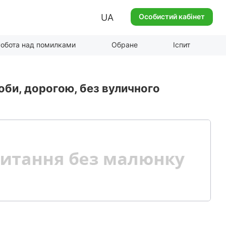
UA
Особистий кабінет
обота над помилками
Обране
Іспит
оби, дорогою, без вуличного