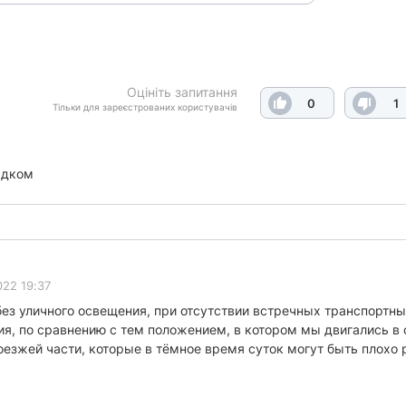
Оцініть запитання
0
1
Тільки для зареєстрованих користувачів
ядком
022 19:37
без уличного освещения, при отсутствии встречных транспорт
я, по сравнению с тем положением, в котором мы двигались в с
роезжей части, которые в тёмное время суток могут быть плохо