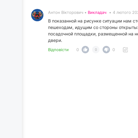
Антон Вікторович •
Викладач
•
4 лютого 20
В показанной на рисунке ситуации нам сто
пешеходам, идущим со стороны открытых 
посадочной площадки, размещенной на не
двери.
Відповісти
0
0
0