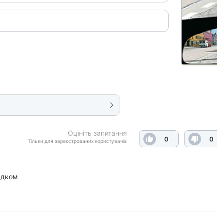
Оцініть запитання
0
0
Тільки для зареєстрованих користувачів
ядком