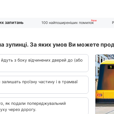
их запитань
100 найпоширеніших помилок
Р
на зупинці. За яких умов Ви можете про
і йдуть з боку відчинених дверей до (або
 залишать проїзну частину і в трамваї
го, як подали попереджувальний
уху через дорогу.