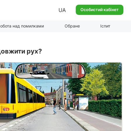
UA
Особистий кабінет
обота над помилками
Обране
Іспит
довжити рух?